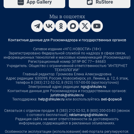
App Gallery
RuStore
Мы в соцсетях
Контактные данные для Роскомнадзора и государственных органов
Сетевое издание «НГС.НОВОСТИ» (18+)
Зарегистрировано Федеральной службой по надзору в сфере связи,
информационных технологий и массовых коммуникаций (Роскомнадзор)
Регистрационный номер ЭЛ № ФС 77— 84683
Учредитель: Общество с ограниченной ответственностью "ИНТЕРНЕТ
ТЕХНОЛОГИИ"
Главный редактор: Громкова Елена Александровна
Адрес редакции: 630099, Россия, Новосибирск, ул. Ленина, д. 12, 6 этаж,
телефон 8 (383) 212-52-52, 8 (923) 157-00-00 (круглосуточно)
Электронный адрес редакции:
ngs@shkulev.ru
Контактные данные для Роскомнадзора и государственных органов:
juristnsk@shkulev.ru
Техподдержка:
help@shkulev.ru
или воспользуйтесь
веб-формой
Связаться с отделом продаж: 8 (383) 212-52-52, 8 (800) 200-03-83 (звонок
с сотового бесплатный),
reklamangs@shkulev.ru
Редакция сайта не несет ответственности за достоверность
информации, содержащейся в рекламных объявлениях.
Особенности эксплуатации (использования) веб-портала регулируются: