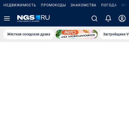
НЕДВИЖИМОСТЬ
ПРОМОКОДЫ
ЗНАКОМСТВА
ПОГОДА
ФО
Жёсткая соседская драка
Застройщики V