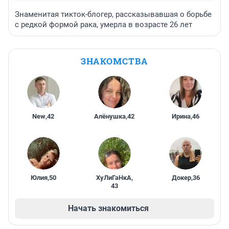
Знаменитая тикток-блогер, рассказывавшая о борьбе
с редкой формой рака, умерла в возрасте 26 лет
ЗНАКОМСТВА
New
,
42
Алёнушка
,
42
Ирина
,
46
Юлия
,
50
ХуЛиГаНкА
,
Докер
,
36
43
Начать знакомиться