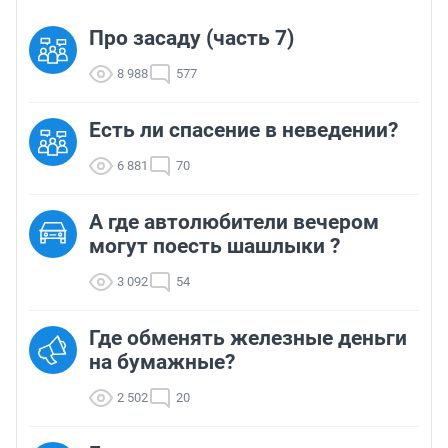
Про засаду (часть 7)
8 988
577
Есть ли спасение в неведении?
6 881
70
А где автолюбители вечером
могут поесть шашлыки ?
3 092
54
Где обменять железные деньги
на бумажные?
2 502
20