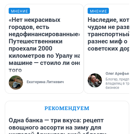
МНЕНИЕ
МНЕНИЕ
«Нет некрасивых
Наследие, кото
городов, есть
чудом не разва
недофинансированные».
транспортный 
Путешественники
разнес миф о 
проехали 2000
советских доро
километров по Уралу на
машине — стоило ли оно
того
Олег Арефьев
Блогер, предпри
Екатерина Литкевич
владелец в тра
бизнесе
РЕКОМЕНДУЕМ
Одна банка — три вкуса: рецепт
овощного ассорти на зиму для