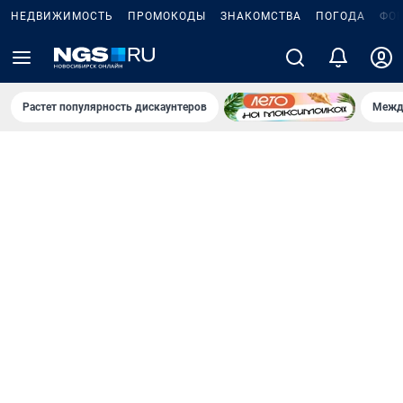
НЕДВИЖИМОСТЬ
ПРОМОКОДЫ
ЗНАКОМСТВА
ПОГОДА
ФО
Растет популярность дискаунтеров
Межд