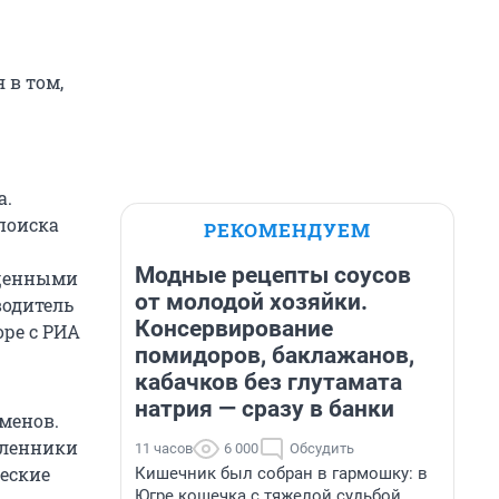
 в том,
а.
поиска
РЕКОМЕНДУЕМ
Модные рецепты соусов
ущенными
от молодой хозяйки.
водитель
Консервирование
оре с РИА
помидоров, баклажанов,
кабачков без глутамата
натрия — сразу в банки
менов.
шленники
11 часов
6 000
Обсудить
еские
Кишечник был собран в гармошку: в
Югре кошечка с тяжелой судьбой