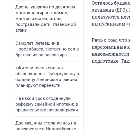
Осталось буквал
Дроны ударили по десяткам
экзамена (ЕГЭ)
многоквартирных домов,
пользуются не
многие охватил огонь,
выпускникам «г
пострадали дети: главное об
атаке
Речь о том, чт
Самолет, летевший в
персональные к
Новосибирск, экстренно сел в
невозможности 
Братске из-за пассажира
подготовке. Та
«Жители очень сильно
обеспокоены». Туберкулезную
больницу Ленинского района
планируют перенести
На какой срок отодвинули
реформу семейной ипотеки: в
правительстве назвали риски
Две машины столкнулись на
перекрестке в Новосибирске