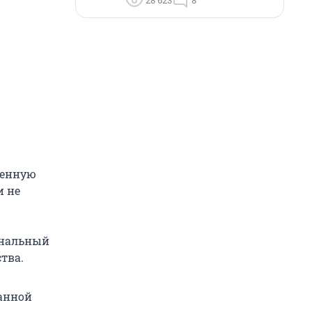
28 623
8
ренную
и не
ональный
тва.
ванной