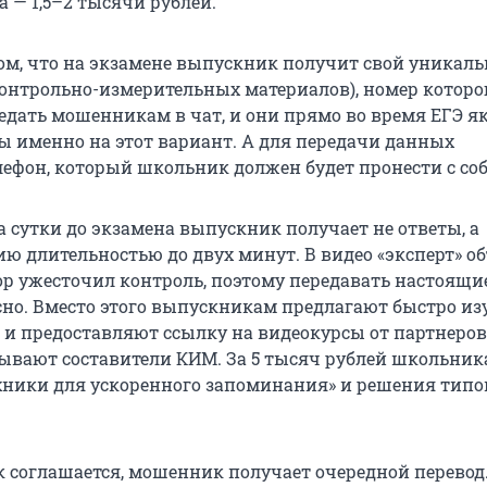
а — 1,5–2 тысячи рублей.
том, что на экзамене выпускник получит свой уникал
онтрольно-измерительных материалов), номер которо
едать мошенникам в чат, и они прямо во время ЕГЭ я
 именно на этот вариант. А для передачи данных
лефон, который школьник должен будет пронести с соб
а сутки до экзамена выпускник получает не ответы, а
ю длительностью до двух минут. В видео «эксперт» об
ор ужесточил контроль, поэтому передавать настоящи
сно. Вместо этого выпускникам предлагают быстро из
 и предоставляют ссылку на видеокурсы от партнеров
ывают составители КИМ. За 5 тысяч рублей школьни
хники для ускоренного запоминания» и решения тип
 соглашается, мошенник получает очередной перевод.