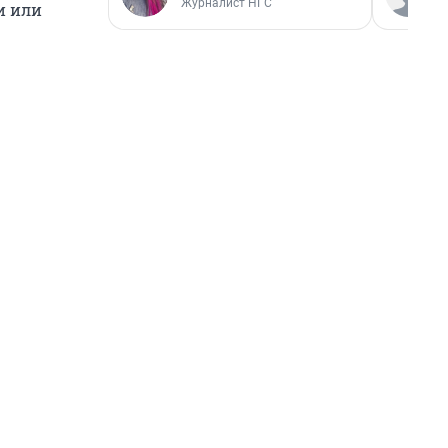
Журналист НГС
и или