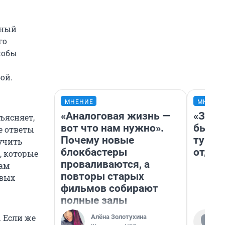
ьный
го
кобы
ой.
МНЕНИЕ
МНЕНИ
«Аналоговая жизнь —
«За н
ъясняет,
вот что нам нужно».
были 
е ответы
Почему новые
турис
учить
блокбастеры
отдых
, которые
проваливаются, а
кам
повторы старых
овых
фильмов собирают
полные залы
 Если же
Алёна Золотухина