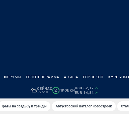
ФОРУМЫ
ТЕЛЕПРОГРАММА
АФИША
ГОРОСКОП
КУРСЫ ВА
USD 82,17
СЕЙЧАС
2
ПРОБКИ
+25°C
EUR 94,84
Траты на свадьбу и тренды
Августовский каталог новостроек
Стал