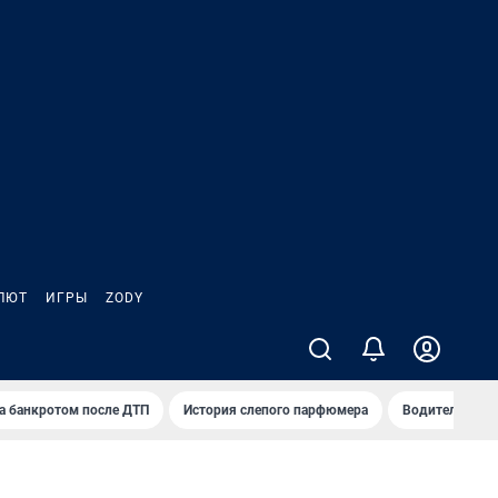
ЛЮТ
ИГРЫ
ZODY
а банкротом после ДТП
История слепого парфюмера
Водители пер