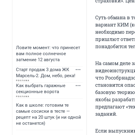
страховки». Цен
Суть обмана в 
вариант КИМ (к
необходимо пер
пришлют ответы
понадобится те
Ловите момент: что принесет
вам полное солнечное
затмение 12 августа
На самом деле з
Старт продаж 3 дома ЖК
видеоинструкци
Марсель-2. Дом, небо, река!
что Рособрнадз
становится опа
Как выбрать гаражные
секционные ворота
базовую теорию
якобы разрабат
Как в школе: готовим те
предлагают «те
самые сосиски в тесте —
заданий.
рецепт на 20 штук (и ни одной
не останется)
Если выпускник