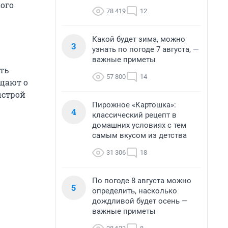
ного
78 419
12
Какой будет зима, можно
3
узнать по погоде 7 августа, —
важные приметы
ть
57 800
14
бщают о
ыстрой
Пирожное «Картошка»:
4
классический рецепт в
домашних условиях с тем
самым вкусом из детства
31 306
18
По погоде 8 августа можно
5
определить, насколько
дождливой будет осень —
важные приметы