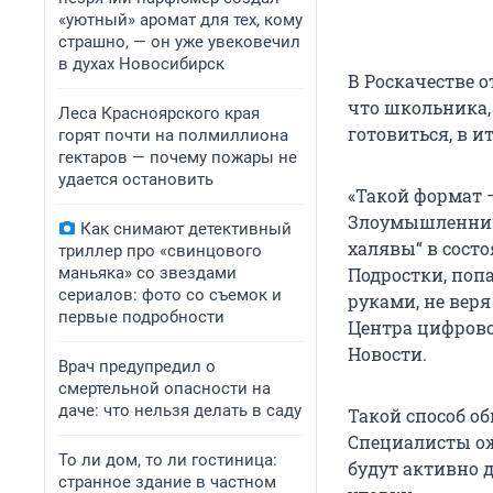
«уютный» аромат для тех, кому
страшно, — он уже увековечил
в духах Новосибирск
В Роскачестве о
что школьника,
Леса Красноярского края
готовиться, в и
горят почти на полмиллиона
гектаров — почему пожары не
удается остановить
«Такой формат 
Злоумышленники
Как снимают детективный
халявы“ в состо
триллер про «свинцового
маньяка» со звездами
Подростки, поп
сериалов: фото со съемок и
руками, не веря
первые подробности
Центра цифрово
Новости.
Врач предупредил о
смертельной опасности на
даче: что нельзя делать в саду
Такой способ о
Специалисты ож
То ли дом, то ли гостиница:
будут активно 
странное здание в частном