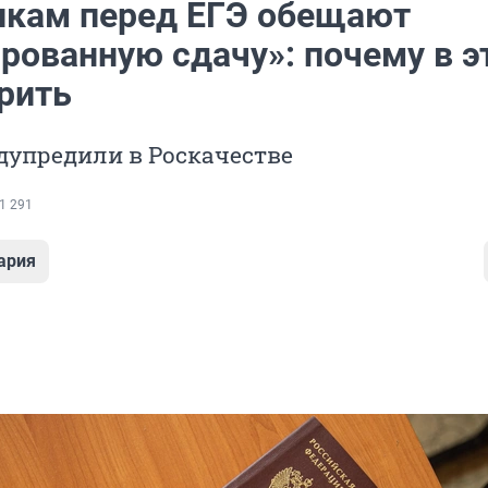
кам перед ЕГЭ обещают
рованную сдачу»: почему в э
рить
дупредили в Роскачестве
1 291
ария