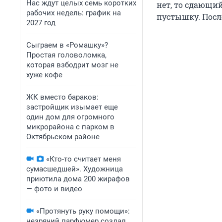
Нас ждут целых семь коротких
нет, то сдающи
рабочих недель: график на
пустышку. Посл
2027 год
Сыграем в «Ромашку»?
Простая головоломка,
которая взбодрит мозг не
хуже кофе
ЖК вместо бараков:
застройщик изымает еще
один дом для огромного
микрорайона с парком в
Октябрьском районе
«Кто-то считает меня
сумасшедшей». Художница
приютила дома 200 жирафов
— фото и видео
«Протянуть руку помощи»:
незрячий парфюмер создал