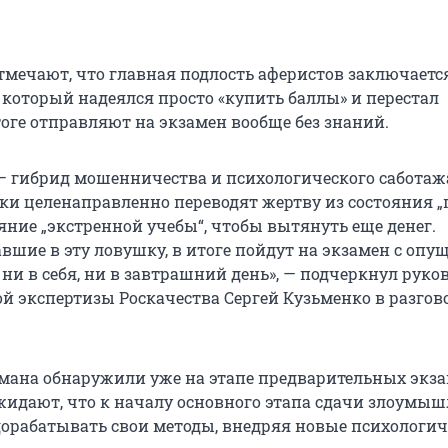
тмечают, что главная подлость аферистов заключается
 который надеялся просто «купить баллы» и перестал
тоге отправляют на экзамен вообще без знаний.
— гибрид мошенничества и психологического саботаж
 целенаправленно переводят жертву из состояния „
яние „экстренной учебы“, чтобы вытянуть еще денег.
авшие в эту ловушку, в итоге пойдут на экзамен с оп
 ни в себя, ни в завтрашний день», — подчеркнул руко
й экспертизы Роскачества Сергей Кузьменко в разгов
бмана обнаружили уже на этапе предварительных экза
идают, что к началу основного этапа сдачи злоумы
дорабатывать свои методы, внедряя новые психологич