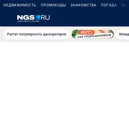
НЕДВИЖИМОСТЬ
ПРОМОКОДЫ
ЗНАКОМСТВА
ПОГОДА
ФО
Растет популярность дискаунтеров
Межд