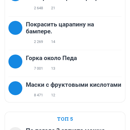
2 648
21
Покрасить царапину на
бампере.
2 269
14
Горка около Педа
7 001
13
Маски с фруктовыми кислотами
8 471
12
ТОП 5