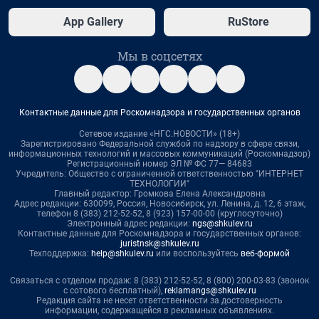
App Gallery
RuStore
Мы в соцсетях
Контактные данные для Роскомнадзора и государственных органов
Сетевое издание «НГС.НОВОСТИ» (18+)
Зарегистрировано Федеральной службой по надзору в сфере связи,
информационных технологий и массовых коммуникаций (Роскомнадзор)
Регистрационный номер ЭЛ № ФС 77— 84683
Учредитель: Общество с ограниченной ответственностью "ИНТЕРНЕТ
ТЕХНОЛОГИИ"
Главный редактор: Громкова Елена Александровна
Адрес редакции: 630099, Россия, Новосибирск, ул. Ленина, д. 12, 6 этаж,
телефон 8 (383) 212-52-52, 8 (923) 157-00-00 (круглосуточно)
Электронный адрес редакции:
ngs@shkulev.ru
Контактные данные для Роскомнадзора и государственных органов:
juristnsk@shkulev.ru
Техподдержка:
help@shkulev.ru
или воспользуйтесь
веб-формой
Связаться с отделом продаж: 8 (383) 212-52-52, 8 (800) 200-03-83 (звонок
с сотового бесплатный),
reklamangs@shkulev.ru
Редакция сайта не несет ответственности за достоверность
информации, содержащейся в рекламных объявлениях.