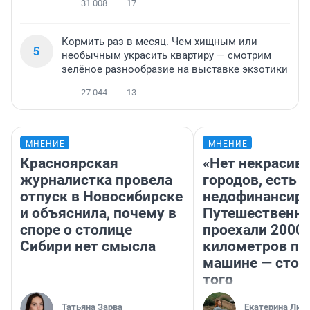
31 008
17
Кормить раз в месяц. Чем хищным или
5
необычным украсить квартиру — смотрим
зелёное разнообразие на выставке экзотики
27 044
13
МНЕНИЕ
МНЕНИЕ
Красноярская
«Нет некрасив
журналистка провела
городов, есть
отпуск в Новосибирске
недофинансиро
и объяснила, почему в
Путешественн
споре о столице
проехали 2000
Сибири нет смысла
километров по 
машине — стои
того
Татьяна Зарва
Екатерина Лит