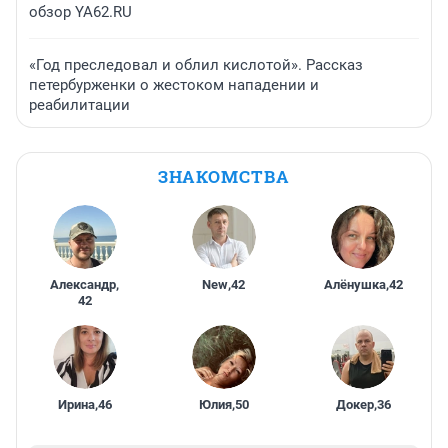
обзор YA62.RU
«Год преследовал и облил кислотой». Рассказ
петербурженки о жестоком нападении и
реабилитации
ЗНАКОМСТВА
Александр
,
New
,
42
Алёнушка
,
42
42
Ирина
,
46
Юлия
,
50
Докер
,
36