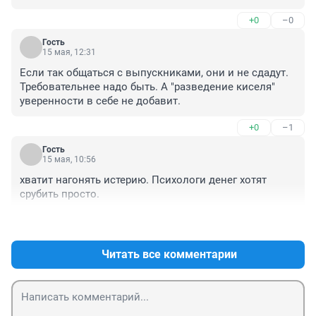
меня школьные предметы. Было 3 дня на подготовку. 
+0
–0
2 дня ходил из угла в угол. На 3-й сел в 11 утра за 
учебники. Закончил в 5 утра следующего дня, поспал 
Гость
3 часа и сдал на 5/5. Сам удивился.
15 мая, 12:31
Если так общаться с выпускниками, они и не сдадут. 
Требовательнее надо быть. А "разведение киселя" 
уверенности в себе не добавит.
+0
–1
Гость
15 мая, 10:56
хватит нагонять истерию. Психологи денег хотят 
срубить просто.
+5
–1
Читать все комментарии