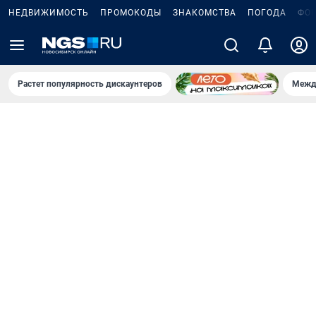
НЕДВИЖИМОСТЬ
ПРОМОКОДЫ
ЗНАКОМСТВА
ПОГОДА
ФО
Растет популярность дискаунтеров
Межд