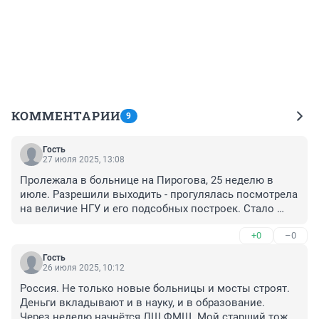
КОММЕНТАРИИ
9
Гость
27 июля 2025, 13:08
Пролежала в больнице на Пирогова, 25 неделю в 
июле. Разрешили выходить - прогулялась посмотрела 
на величие НГУ и его подсобных построек. Стало 
обидно за медицину до ужаса. Блеск и нищета на 
+0
–0
одной улице. Как ещё врачи держатся и лечат людей - 
не понимаю.
Гость
26 июля 2025, 10:12
Россия. Не только новые больницы и мосты строят. 
Деньги вкладывают и в науку, и в образование. 

Через неделю начнётся ЛШ ФМШ. Мой старший тоже 