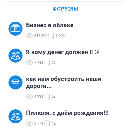
ФОРУМЫ
Бизнес в облаке
217 206
1 000
Я кому денег должен !! ©
7 788
66
как нам обустроить наши
дороги...
4 131
63
Пилюля, с днём рождения!!!
3 771
42