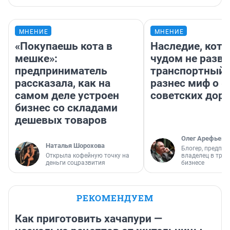
МНЕНИЕ
МНЕНИЕ
«Покупаешь кота в
Наследие, кото
мешке»:
чудом не разва
предприниматель
транспортный 
рассказала, как на
разнес миф о 
самом деле устроен
советских доро
бизнес со складами
дешевых товаров
Олег Арефьев
Наталья Шорохова
Блогер, предпри
Открыла кофейную точку на
владелец в тра
деньги соцразвития
бизнесе
РЕКОМЕНДУЕМ
Как приготовить хачапури —