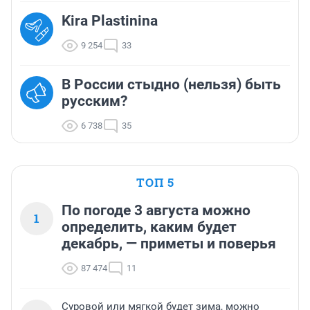
Kira Plastinina
9 254
33
В России стыдно (нельзя) быть
русским?
6 738
35
ТОП 5
По погоде 3 августа можно
1
определить, каким будет
декабрь, — приметы и поверья
87 474
11
Суровой или мягкой будет зима, можно