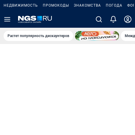
НЕДВИЖИМОСТЬ
ПРОМОКОДЫ
ЗНАКОМСТВА
ПОГОДА
ФО
Растет популярность дискаунтеров
Межд