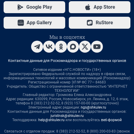
Google Play
App Store
App Gallery
RuStore
Мы в соцсетях
Контактные данные для Роскомнадзора и государственных органов
Сетевое издание «НГС.НОВОСТИ» (18+)
Зарегистрировано Федеральной службой по надзору в сфере связи,
информационных технологий и массовых коммуникаций (Роскомнадзор)
Регистрационный номер ЭЛ № ФС 77— 84683
Учредитель: Общество с ограниченной ответственностью "ИНТЕРНЕТ
ТЕХНОЛОГИИ"
Главный редактор: Громкова Елена Александровна
Адрес редакции: 630099, Россия, Новосибирск, ул. Ленина, д. 12, 6 этаж,
телефон 8 (383) 212-52-52, 8 (923) 157-00-00 (круглосуточно)
Электронный адрес редакции:
ngs@shkulev.ru
Контактные данные для Роскомнадзора и государственных органов:
juristnsk@shkulev.ru
Техподдержка:
help@shkulev.ru
или воспользуйтесь
веб-формой
Связаться с отделом продаж: 8 (383) 212-52-52, 8 (800) 200-03-83 (звонок