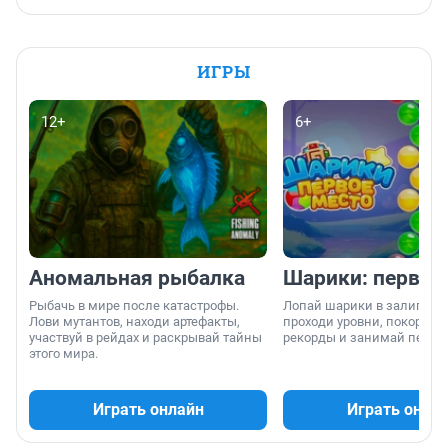
ИГРЫ
12+
6+
Аномальная рыбалка
Шарики: первое
Рыбачь в мире после катастрофы.
Лопай шарики в залипател
Лови мутантов, находи артефакты,
проходи уровни, покоряй 
участвуй в рейдах и раскрывай тайны
рекорды и занимай первы
этого мира.
Играть онлайн
Играть онла