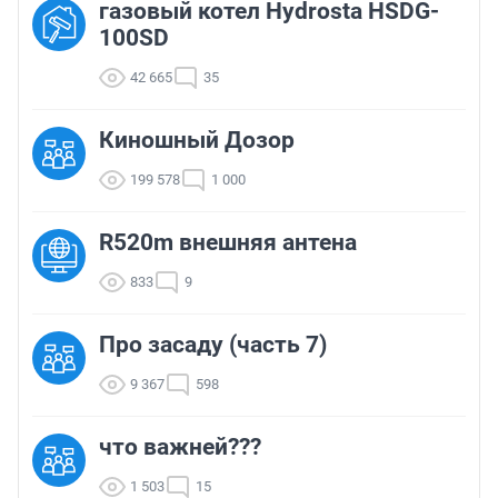
газовый котел Hydrosta HSDG-
100SD
42 665
35
Киношный Дозор
199 578
1 000
R520m внешняя антена
833
9
Про засаду (часть 7)
9 367
598
что важней???
1 503
15