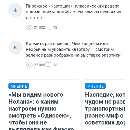
Пирожное «Картошка»: классический рецепт
4
в домашних условиях с тем самым вкусом из
детства
31 032
18
Кормить раз в месяц. Чем хищным или
5
необычным украсить квартиру — смотрим
зелёное разнообразие на выставке экзотики
27 065
13
МНЕНИЕ
МНЕНИЕ
«Мы видим нового
Наследие, кото
Нолана»: с каким
чудом не разва
настроем нужно
транспортный 
смотреть «Одиссею»,
разнес миф о 
чтобы она не
советских доро
выглядела как фиаско