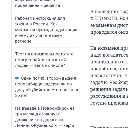
проверенных рецепта
В последние го
к ЕГЭ и ОГЭ. Но
Рабочая инструкция для
жизни в России. Как
экзаменам диста
мигранты проходят адаптацию
проводятся онл
и чему их учат в нашем
регионе
На экзамене пр
Тест на внимательность: его
надо догадаться
смогут пройти только 5%
правильного отв
людей — вы в их числе?
подробных, пон
недостаточно, 
Один погиб, второй выжил:
задачи. Необхо
новосибирца задержали по
решения задачи
делу об убийстве — его искали
35 лет
рассуждения в 
группе препода
На въезде в Новосибирск на
три месяца ограничат
движение по дороге из
Ленинск-Кузнецкого — карта
Но такую возмо