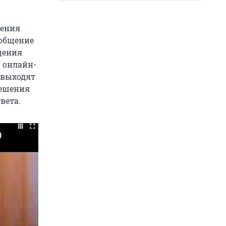
жения
 общение
щения
 онлайн-
 «выходят
 решения
вета.