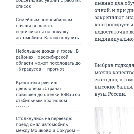
соцсетях вас уволят с работы:
именно для обуч
список
очной, и при д
закрепляют зна
Семейным новосибирцам
контролирует и
начали выдавать
недостаточно х
сертификаты на покупку
автомобиля. Как их получить
индивидуально 
Небольшие дожди и грозы. В
районах Новосибирской
области может похолодать до
Выбрав подходя
+6 градусов — прогноз
можно качестве
ежегодно, в том
Кредитный рейтинг
высокие баллы,
девелопера «Страна»
вузы России.
повышен до оценки BBB.ru со
стабильным прогнозом
Столкнулись на переезде:
поезд смял автомобиль
между Мошково и Сокуром —