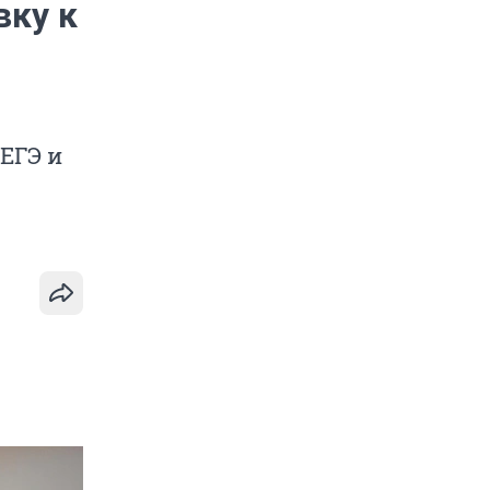
вку к
ЕГЭ и