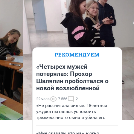
РЕКОМЕНДУЕМ
«Четырех мужей
потеряла»: Прохор
Шаляпин проболтался о
новой возлюбленной
22 часа
7 556
2
«Не рассчитала силы»: 18-летняя
ужурка пыталась успокоить
трехмесячного сына и убила его
«Мне сказали, что нам нужно