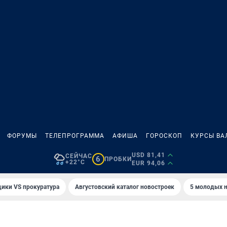
ФОРУМЫ
ТЕЛЕПРОГРАММА
АФИША
ГОРОСКОП
КУРСЫ ВА
USD 81,41
СЕЙЧАС
6
ПРОБКИ
+22°C
EUR 94,06
ики VS прокуратура
Августовский каталог новостроек
5 молодых н