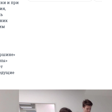
ики и при
ия,
ль
еник
ним
ершине»
ины»
ют
ведущие