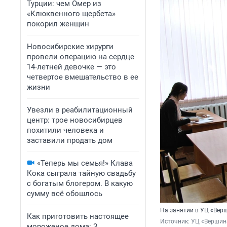
Турции: чем Омер из
«Клюквенного щербета»
покорил женщин
Новосибирские хирурги
провели операцию на сердце
14-летней девочке — это
четвертое вмешательство в ее
жизни
Увезли в реабилитационный
центр: трое новосибирцев
похитили человека и
заставили продать дом
«Теперь мы семья!» Клава
Кока сыграла тайную свадьбу
с богатым блогером. В какую
сумму всё обошлось
На занятии в УЦ «Вер
Как приготовить настоящее
Источник: 
УЦ «Вершин
мороженое дома: 3