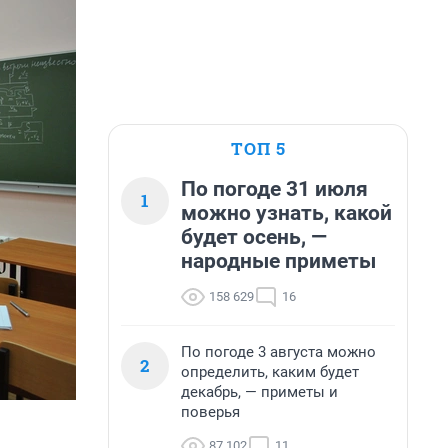
ТОП 5
По погоде 31 июля
1
можно узнать, какой
будет осень, —
народные приметы
158 629
16
По погоде 3 августа можно
2
определить, каким будет
декабрь, — приметы и
поверья
87 102
11