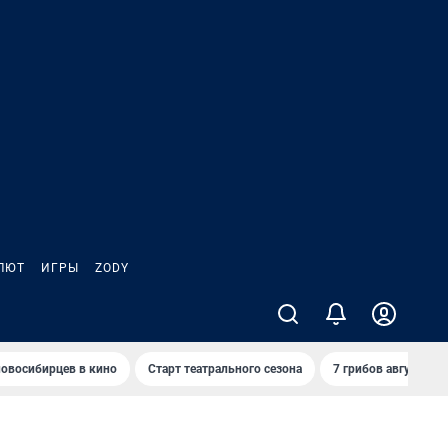
ЛЮТ
ИГРЫ
ZODY
овосибирцев в кино
Старт театрального сезона
7 грибов августа