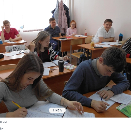
1 из 5
ятии
а»