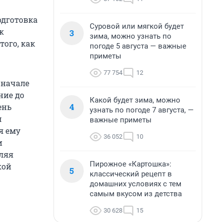
одготовка
Суровой или мягкой будет
к
3
зима, можно узнать по
того, как
погоде 5 августа — важные
приметы
77 754
12
вначале
ние до
Какой будет зима, можно
4
ень
узнать по погоде 7 августа, —
ч
важные приметы
я ему
36 052
10
и
вляя
Пирожное «Картошка»:
кой
5
классический рецепт в
домашних условиях с тем
самым вкусом из детства
30 628
15