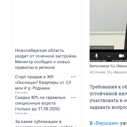
Новосибирская область
уходит от точечной застройки.
Министр сообщил о новых
Выпускница УЦ «Верши
правилах в регионе
Источник: 
УЦ «Вершин
Старт продаж в ЖК
«Околица»! Квартиры от 3,9
Требования к о
млн ₽ р. Родники
устойчивой инт
Скидка 40% на гаражные
участвовать в 
секционные ворота
задавать вопро
(только до 31.08.2026)
За какие публикации в
В
«Вершине»
уже