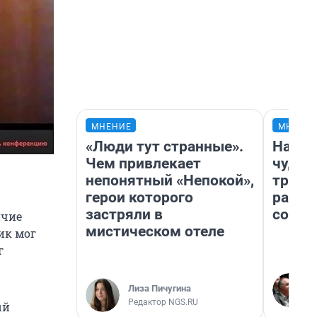
МНЕНИЕ
МНЕНИ
«Люди тут странные».
Насле
Чем привлекает
чудом
непонятный «Непокой»,
транс
герои которого
разне
застряли в
совет
ичие
мистическом отеле
ик мог
г
Лиза Пичугина
Редактор NGS.RU
ый