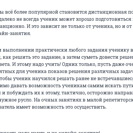
ды всё более популярной становится дистанционная п
 далеко не всегда ученик может хорошо подготовиться 
нционно. И это зависит не только от ученика, но и от 
айн-занятия.
и выполнении практически любого задания ученику 
, как решить это задание, а затем суметь довести реше
ета. И этому надо учить! Одних только, пусть даже оч
ятных для ученика показов решения различных зада
чтобы ученик научился решать ранее не встречавшиес
димо давать возможность ученикам самим искать пут
 и побуждать их к этому, тактично, осторожно напра
нужное русло. На очных занятиях в малой репетиторс
ватель имеет возможность это осуществить.
жность надо иметь и на онлайн-занятии!