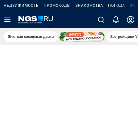
НЕДВИЖИМОСТЬ
ПРОМОКОДЫ
ЗНАКОМСТВА
ПОГОДА
ФО
Жёсткая соседская драка
Застройщики V