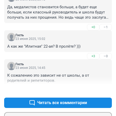
Да, медалистов становится больше, а будет еще 
больше, если классный руководитель и школа будут 
получать за них прощения. Но ведь чаще это заслуга 
самих детей, репетиторов и родителей, а не школы и 
+0
–1
школьной программы. Ребята молодцы бесспорно, 
это успех и баллы при поступлении. Однако школа 
Гость
тоже начинает приспосабливаться к этим условиям и 
23 июня 2025, 15:02
детям, успешно сдавшим экзамены, подчищают 
А как же "Илитная" 22-ая? В пролёте? )))
оценки по остальным предметам, был крепкий 
хорошист, стал отличник! Всем хорошо. Браво!
+3
–0
Гость
23 июня 2025, 14:45
К сожалению это зависит не от школы, а от 
родителей и репетиторов.
+3
–4
Читать все комментарии