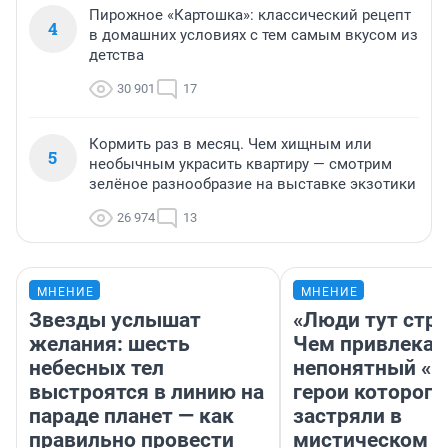
Пирожное «Картошка»: классический рецепт
4
в домашних условиях с тем самым вкусом из
детства
30 901
17
Кормить раз в месяц. Чем хищным или
5
необычным украсить квартиру — смотрим
зелёное разнообразие на выставке экзотики
26 974
13
МНЕНИЕ
МНЕНИЕ
Звезды услышат
«Люди тут стр
желания: шесть
Чем привлекае
небесных тел
непонятный «Н
выстроятся в линию на
герои которого
параде планет — как
застряли в
правильно провести
мистическом о