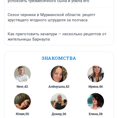
успокоить трехмесячного сына и убила его
Сезон черники в Мурманской области: рецепт
хрустящего ягодного штруделя за полчаса
Как приготовить хачапури — несколько рецептов от
жительницы Барнаула
ЗНАКОМСТВА
New
,
42
Алёнушка
,
42
Ирина
,
46
Юлия
,
50
Докер
,
36
Елена
,
38