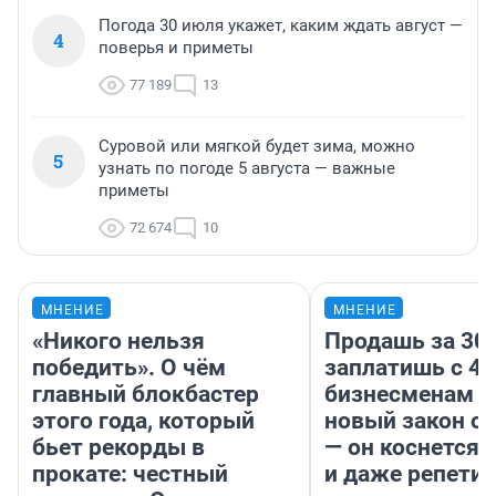
Погода 30 июля укажет, каким ждать август —
4
поверья и приметы
77 189
13
Суровой или мягкой будет зима, можно
5
узнать по погоде 5 августа — важные
приметы
72 674
10
МНЕНИЕ
МНЕНИЕ
«Никого нельзя
Продашь за 300
победить». О чём
заплатишь с 40
главный блокбастер
бизнесменам г
этого года, который
новый закон о 
бьет рекорды в
— он коснется 
прокате: честный
и даже репети