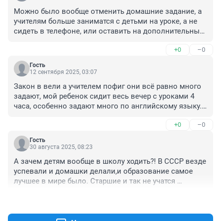
Можно было вообще отменить домашние задание, а 
учителям больше заниматся с детьми на уроке, а не 
сидеть в телефоне, или оставить на дополнительный 
урок и позаниматься если ученик не понял, а у нас 
+0
–0
учителя говорят нанимают репетитора.
Гость
12 сентября 2025, 03:07
Закон в вели а учителем пофиг они всё равно много 
задают, мой ребенок сидит весь вечер с уроками 4 
часа, особенно задают много по английскому языку. 
В Ивановской области г. Юрьевец средняя школа.
+0
–0
Гость
30 августа 2025, 08:23
А зачем детям вообще в школу ходить?! В СССР везде 
успевали и домашки делали,и образование самое 
лучшее в мире было. Старшие и так не учатся 
толком,гуляют и потом ГИА и ЕГЭ не могут сдать.А 
+0
–0
кто виноват- школа,но только не ученик и 
родители.Нет плохих учеников,есть бездарные 
родители!