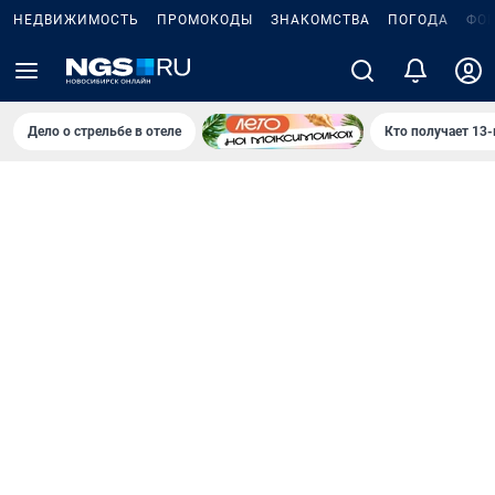
НЕДВИЖИМОСТЬ
ПРОМОКОДЫ
ЗНАКОМСТВА
ПОГОДА
ФО
Дело о стрельбе в отеле
Кто получает 13-