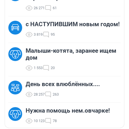
26 271
61
с НАСТУПИВШИМ новым годом!
3 819
95
Малыши-котята, заранее ищем
дом
1 553
20
День всех влюблённых....
28 257
263
Нужна помощь нем.овчарке!
10 123
78