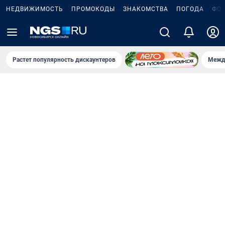
НЕДВИЖИМОСТЬ
ПРОМОКОДЫ
ЗНАКОМСТВА
ПОГОДА
ФО
Растет популярность дискаунтеров
Межд