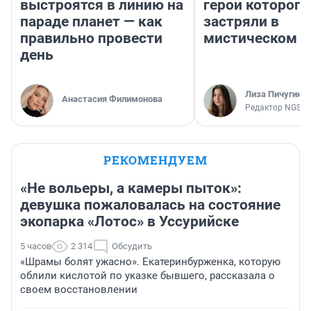
выстроятся в линию на
герои которого
параде планет — как
застряли в
правильно провести
мистическом о
день
Лиза Пичугина
Анастасия Филимонова
Редактор NGS.R
РЕКОМЕНДУЕМ
«Не вольеры, а камеры пыток»:
девушка пожаловалась на состояние
экопарка «Лотос» в Уссурийске
5 часов
2 314
Обсудить
«Шрамы болят ужасно». Екатеринбурженка, которую
облили кислотой по указке бывшего, рассказала о
своем восстановлении