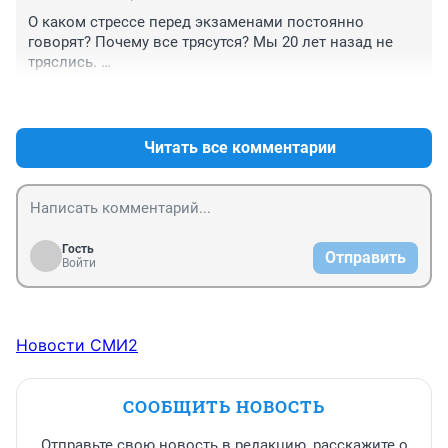
О каком стрессе перед экзаменами постоянно 
говорят? Почему все трясутся? Мы 20 лет назад не 
тряслись. 

Волновались да, но не тряслись и не стрессовали! А 
+9
–1
сидели и учили. Что за повсеместный инфантилизм 
сейчас?
Читать все комментарии
Гость
Отправить
Войти
Новости СМИ2
СООБЩИТЬ НОВОСТЬ
Отправьте свою новость в редакцию, расскажите о