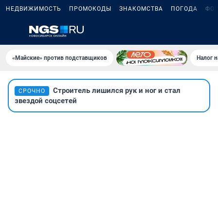
НЕДВИЖИМОСТЬ
ПРОМОКОДЫ
ЗНАКОМСТВА
ПОГОДА
ФО
«Майские» против подставщиков
Налог 
Строитель лишился рук и ног и стал
СРОЧНО
звездой соцсетей