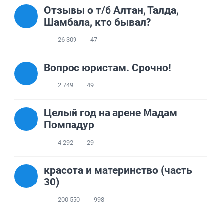
Отзывы о т/б Алтан, Талда,
Шамбала, кто бывал?
26 309
47
Вопрос юристам. Срочно!
2 749
49
Целый год на арене Мадам
Помпадур
4 292
29
красота и материнство (часть
30)
200 550
998