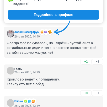
задания!
Подробнее в профиле
КОММЕНТАРИИ
12
Аарон Вассертрум
26 мая 2025, 14:49
Фсегда фсё покупалось, чо...сдаёшь пустой лист а 
сегдабольные дяди и тети в контоге заполняют фсё 
за тебя за долю малую, не?
+2
–3
Гость
26 мая 2025, 14:29
Кроилово ведет к попадалову.

Тезису сто лет в обед.
+0
–1
Ичочо
26 мая 2025, 13:39