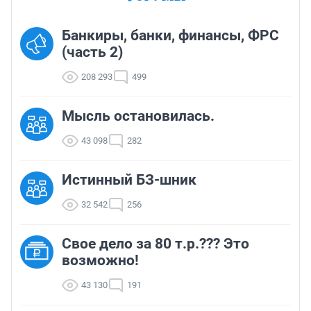
Банкиры, банки, финансы, ФРС
(часть 2)
208 293
499
Мысль остановилась.
43 098
282
Истинный БЗ-шник
32 542
256
Свое дело за 80 т.р.??? Это
возможно!
43 130
191