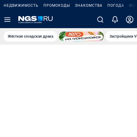
НЕДВИЖИМОСТЬ
ПРОМОКОДЫ
ЗНАКОМСТВА
ПОГОДА
ФО
Жёсткая соседская драка
Застройщики V