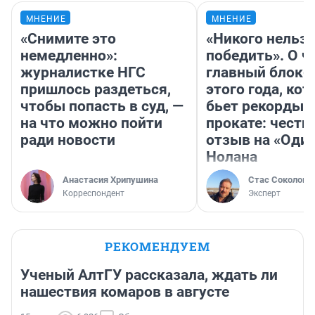
МНЕНИЕ
МНЕНИЕ
«Снимите это
«Никого нельз
немедленно»:
победить». О ч
журналистке НГС
главный блокб
пришлось раздеться,
этого года, ко
чтобы попасть в суд, —
бьет рекорды 
на что можно пойти
прокате: честн
ради новости
отзыв на «Оди
Нолана
Анастасия Хрипушина
Стас Соколов
Корреспондент
Эксперт
РЕКОМЕНДУЕМ
Ученый АлтГУ рассказала, ждать ли
нашествия комаров в августе