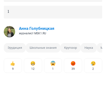
1
Анна Голубницкая
журналист MSK1.RU
Эрудиция
Школьные знания
Кругозор
Наука
Мат
9
12
1
39
2