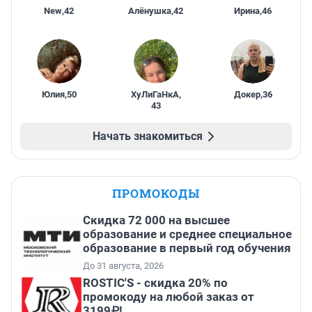
New
,
42
Алёнушка
,
42
Ирина
,
46
Юлия
,
50
ХуЛиГаНкА
,
Докер
,
36
43
Начать знакомиться
ПРОМОКОДЫ
Скидка 72 000 на высшее
образование и среднее специальное
образование в первый год обучения
До 31 августа, 2026
ROSTIC'S - скидка 20% по
промокоду на любой заказ от
3199₽!