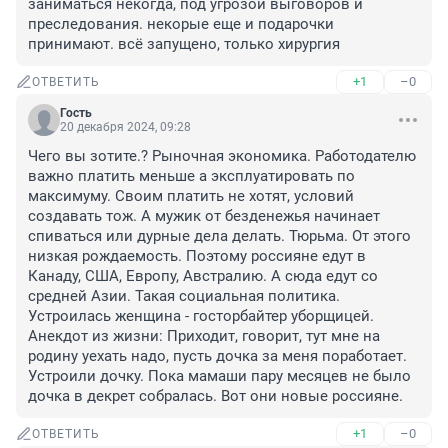
заниматься некогда, под угрозой выговоров и 
преследования. некорые еще и подарочки 
принимают. всё запущено, только хирургия
+1
–0
ОТВЕТИТЬ
Гость
20 декабря 2024, 09:28
Чего вы зотите.? Рыночная экономика. Работодателю 
важно платить меньше а эксплуатировать по 
максимуму. Своим платить не хотят, условий 
создавать тож. А мужик от безденежья начинает 
спиваться или дурные дела делать. Тюрьма. От этого 
низкая рождаемость. Поэтому россияне едут в 
Канаду, США, Европу, Австралию. А сюда едут со 
средней Азии. Такая социальная политика. 
Устроилась женщина - госторбайтер уборщицей. 
Анекдот из жизни: Приходит, говорит, тут мне на 
родину уехать надо, пусть дочка за меня поработает. 
Устроили дочку. Пока мамаши пару месяцев не было 
дочка в декрет собралась. Вот они новые россияне.
+1
–0
ОТВЕТИТЬ