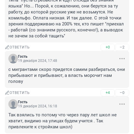
типа "пусть сгребаются и едут отсюда без знания 
языка" Но... Порой, к сожалению, они берутся за ту 
работу, до которой русские уже не возьмутся. Не 
комильфо. Оплата низкая. И так далее. С этой точки 
зрения поддерживаю на 200% тех, кто пишет "приехал 
- работай (со знанием русского, конечно!), а выводок 
не зачем за собой тащить"
+0
–2
ОТВЕТИТЬ
Гость
19 декабря 2024, 17:48
с мигрантами скоро придется самим разбираться, они 
прибывают и прибывают, а власть морочит нам 
голову
+4
–0
ОТВЕТИТЬ
Гость
19 декабря 2024, 16:18
Так взялись то потому что через пару лет школ не 
хватит, видимо на улицах будем учится . Так 
привлеките к стройкам школ)