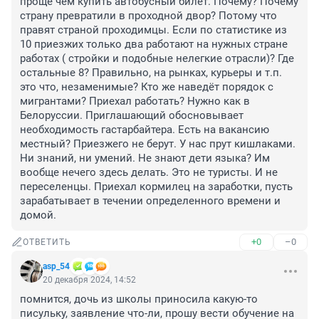
проще чем купить автобусный билет. Почему? Почему 
страну превратили в проходной двор? Потому что 
правят страной проходимцы. Если по статистике из 
10 приезжих только два работают на нужных стране 
работах ( стройки и подобные нелегкие отрасли)? Где 
остальные 8? Правильно, на рынках, курьеры и т.п. 
это что, незаменимые? Кто же наведёт порядок с 
мигрантами? Приехал работать? Нужно как в 
Белоруссии. Приглашающий обосновывает 
необходимость гастарбайтера. Есть на вакансию 
местный? Приезжего не берут. У нас прут кишлаками. 
Ни знаний, ни умений. Не знают дети языка? Им 
вообще нечего здесь делать. Это не туристы. И не 
переселенцы. Приехал кормилец на заработки, пусть 
зарабатывает в течении определенного времени и 
домой.
+0
–0
ОТВЕТИТЬ
asp_54
20 декабря 2024, 14:52
помнится, дочь из школы приносила какую-то 
писульку, заявление что-ли, прошу вести обучение на 