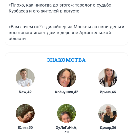
«Плохо, как никогда до этого»: таролог о судьбе
Кузбасса и его жителей в августе
«Вам зачем он?»: дизайнер из Москвы за свои деньги
восстанавливает дом в деревне Архангельской
области
ЗНАКОМСТВА
New
,
42
Алёнушка
,
42
Ирина
,
46
Юлия
,
50
ХуЛиГаНкА
,
Докер
,
36
43