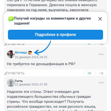
Сестра с 15 летней дочерью без знания немецкого 
переехала в Германию. Девочка пошла в женскую 
гимназию на год ниже, выучилась, закончила 
университет, защитила докторскую, работает главным 
Получай награды за комментарии и другие 
технологом на химическом предприятии.

задания!
В нормальных странах бережно относятся к каждому 
молодому человеку, у нас же власть экономит. Куда 
Подробнее в профиле
пойдут сьэкономленные деньги?
+1
–0
ОТВЕТИТЬ
Мочище
22 декабря 2024, 04:35
Не требуется ли денацификация в РФ?
+0
–0
ОТВЕТИТЬ
Гость
22 декабря 2024, 01:09
Надоели эти стоны. Ответ очевиден для 
подавляющего большинства обычных граждан 
страны. Что вообще происходит? Получить 
российское гражданство, не зная русского языка, 