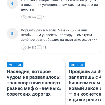
Пирожное «Картошка»: классический рецепт
4
в домашних условиях с тем самым вкусом из
детства
30 742
15
Кормить раз в месяц. Чем хищным или
5
необычным украсить квартиру — смотрим
зелёное разнообразие на выставке экзотики
26 839
13
МНЕНИЕ
МНЕНИЕ
Наследие, которое
Продашь за 300
чудом не развалилось:
заплатишь с 40
транспортный эксперт
бизнесменам г
разнес миф о «вечных»
новый закон о 
советских дорогах
— он коснется 
и даже репети