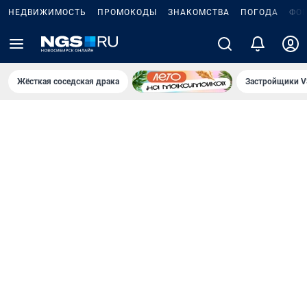
НЕДВИЖИМОСТЬ
ПРОМОКОДЫ
ЗНАКОМСТВА
ПОГОДА
ФО
Жёсткая соседская драка
Застройщики V