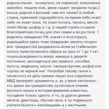
родном языке... возмутило, не подписал. классничка 
жалобно: пишите пож., меня съедят. вводили тогда 2 
языка, родной и русский. нам это зачем? в любой 
стране, приезжий подзаработать на время либо знает 
либо не знает язык. не знает-копать, таскать, мести. 
знает-базар, шофер, и т.д. в нащей стране создали 
благоприятную почву для этих семен и их ростков. 1 
родитель гражданин РФ, значит и егоотпрыск, 
родившийся здесь тоже гражданин. менять поздно 
все. гражданства раздавалось всем за стабильную 
оплату патента/некоего оброка за срок от 1 до 3 лет. 
пошла рождаемость вверх. мамаша в декрете 
постоянно, многодетные как правило, пособия, 
льготы, медицина, школа. папаша-грузчик, шофер или 
торгаш за черный нал. попробуй такому талон к 
гинекологу не дать-премии лишит все отделение. 
МВД проверяет документы-э..ээ..у меня заплачено... 
кто давал им гражданства за липовые знания 
русского языка и истории-фамилии известны, 
посадили только одного, и то, за другое деяние. 
мечети, диаспоры, обычаи свои, а ты подвинься. 
учителя бьются с незнающими, а с местными 