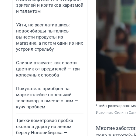
зрителей и критиков харизмой
и талантом
Уйти, не расплатившись:
новосибирцы пытались
вынести продукты из
магазина, а потом один из них
устроил стрельбу
Слизни атакуют: как спасти
цветник от вредителей — три
копеечных способа
Покупатель приобрел на
маркетплейсе новенький
телевизор, а вместе с ним —
Чтобы разочароваться
кучу проблем
Источник: 
Филипп Сапе
Трехкилометровая пробка
сковала дорогу на левом
Многие заботлив
берегу Новосибирска —
дела в школе?» 