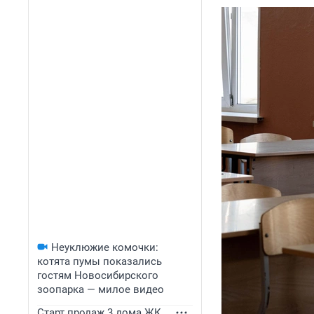
Неуклюжие комочки:
котята пумы показались
гостям Новосибирского
зоопарка — милое видео
Старт продаж 3 дома ЖК