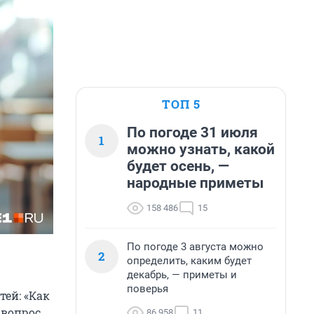
ТОП 5
По погоде 31 июля
1
можно узнать, какой
будет осень, —
народные приметы
158 486
15
По погоде 3 августа можно
2
определить, каким будет
декабрь, — приметы и
поверья
тей: «Как
 вопрос
86 958
11