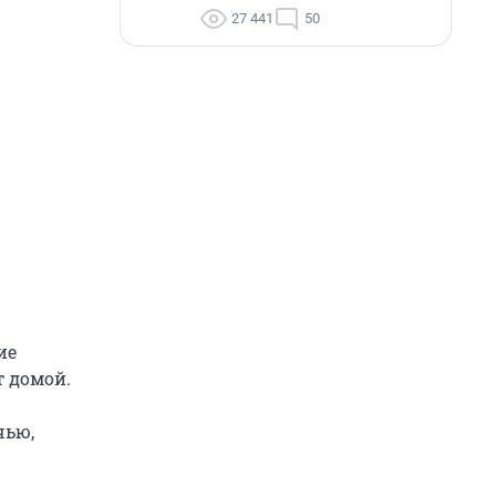
27 441
50
ие
т домой.
чью,