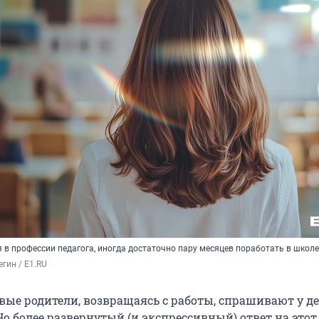
 в профессии педагога, иногда достаточно пару месяцев поработать в школе
гин / E1.RU
ые родители, возвращаясь с работы, спрашивают у де
Но более развернутый (и экспрессивный) ответ на этот