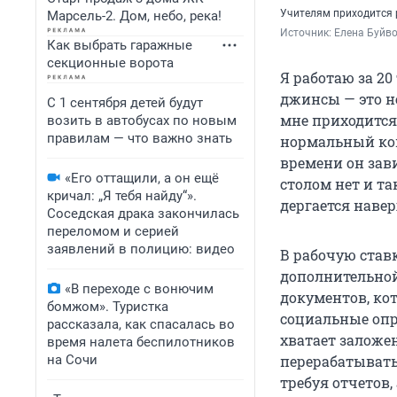
Учителям приходится 
Марсель-2. Дом, небо, река!
Источник: 
Елена Буйв
Как выбрать гаражные
секционные ворота
Я работаю за 2
джинсы — это не
С 1 сентября детей будут
мне приходится 
возить в автобусах по новым
правилам — что важно знать
нормальный ком
времени он зави
«Его оттащили, а он ещё
столом нет и т
кричал: „Я тебя найду“».
дергается навер
Соседская драка закончилась
переломом и серией
заявлений в полицию: видео
В рабочую ставк
дополнительной
«В переходе с вонючим
документов, ко
бомжом». Туристка
социальные опр
рассказала, как спасалась во
хватает заложе
время налета беспилотников
на Сочи
перерабатывать
требуя отчетов,