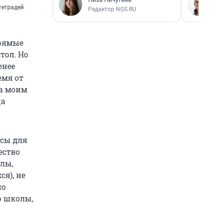
тетрадей
Редактор NGS.RU
прямые
тол. Но
енее
емя от
за моим
ца
асы для
ество
лы,
я), не
но
ю школы,