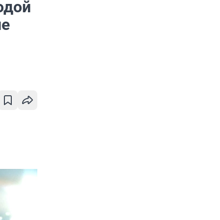
одой
ле