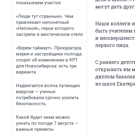
показываем участок
могут дать друг
«Люди тут странные». Чем
привлекает непонятный
Наши коллеги 
«Непокой», герои которого
быть учителем в
застряли в мистическом отеле
и несовершенст
первого лица.
«Берем таймаут». Прокуратура,
мэрия и застройщики полгода
спорят об изменениях в КРТ
С раннего детст
для Новосибирска: есть три
открывать им ми
варианта
диплом бакалавр
из школ Екатери
Надвигается волна пугающих
вирусов — ученые
потребовали срочно усилить
безопасность
Какой будет зима можно
узнать по погоде 7 августа —
важные приметы