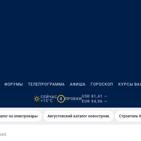
ФОРУМЫ
ТЕЛЕПРОГРАММА
АФИША
ГОРОСКОП
КУРСЫ ВА
USD 81,41
СЕЙЧАС
4
ПРОБКИ
+15°C
EUR 94,06
алог на электрокары
Августовский каталог новостроек
Строитель б
НИЕ