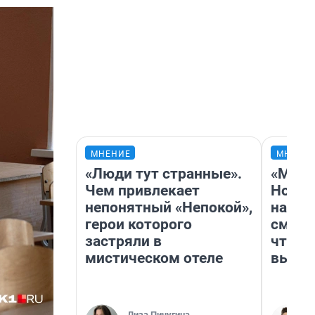
МНЕНИЕ
МНЕНИ
«Люди тут странные».
«Мы в
Чем привлекает
Нолан
непонятный «Непокой»,
настр
герои которого
смотр
застряли в
чтобы
мистическом отеле
выгля
Лиза Пичугина