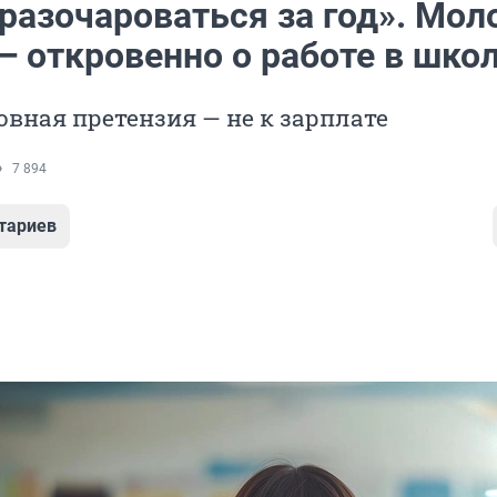
разочароваться за год». Мол
— откровенно о работе в шко
вная претензия — не к зарплате
7 894
тариев