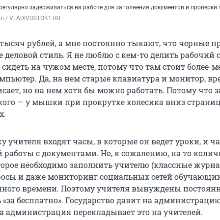
регулярно задерживаться на работе для заполнения документов и проверки 
ол / VLADIVOSTOK1.RU
0 тысяч рублей, а мне постоянно тыкают, что черные 
 деловой стиль. Я не люблю с кем-то делить рабочий с
сидеть на чужом месте, потому что там стоит более-м
пьютер. Да, на нем старые клавиатура и монитор, вр
сает, но на нем хотя бы можно работать. Потому что 
акого — у мышки при прокрутке колесика вниз страни
х.
у учителя входят часы, в которые он ведет уроки, и ч
 работы с документами. Но, к сожалению, на то колич
торое необходимо заполнить учителю (классные журна
осы и даже мониторинг социальных сетей обучающихс
нного времени. Поэтому учителя вынуждены постоян
 «за бесплатно». Государство давит на администраци
 а администрация перекладывает это на учителей.