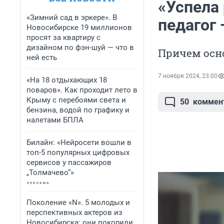
«Успела 
«Зимний сад в эркере». В
педагог 
Новосибирске 19 миллионов
просят за квартиру с
дизайном по фэн-шуй — что в
Причем осно
ней есть
7 ноября 2024, 23:00
«На 18 отдыхающих 18
поваров». Как проходит лето в
Крыму с перебоями света и
50
коммен
бензина, водой по графику и
налетами БПЛА
Билайн: «Нейросети вошли в
топ-5 популярных цифровых
сервисов у пассажиров
„Толмачево“»
Поколение «N». 5 молодых и
перспективных актеров из
Новосибирска: они покорили