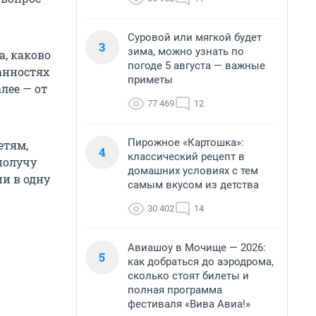
Суровой или мягкой будет
3
зима, можно узнать по
а, каково
погоде 5 августа — важные
занностях
приметы
лее — от
77 469
12
Пирожное «Картошка»:
етям,
4
классический рецепт в
получу
домашних условиях с тем
ии в одну
самым вкусом из детства
30 402
14
Авиашоу в Мочище — 2026:
5
как добраться до аэродрома,
сколько стоят билеты и
полная программа
фестиваля «Вива Авиа!»