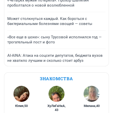
«Четырех мужей потеряла»: Прохор Шаляпин
проболтался о новой возлюбленной
Может столкнуться каждый. Как бороться с
бактериальными болезнями овощей — советы
«Все еще в шоке»: сыну Трусовой исполнился год —
трогательный пост и фото
AI-AINA: Атака на соцсети депутатов, бюджета вузов
не хватило лучшим и сколько стоит арбуз
ЗНАКОМСТВА
Юлия
,
50
ХуЛиГаНкА
,
Милана
,
40
43