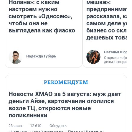
Нолана»: с каким
мешке»:
настроем нужно
предпринимат
смотреть «Одиссею»,
рассказала, как
чтобы она не
самом деле ус
выглядела как фиаско
бизнес со скл
дешевых това
Наталья Шорох
Надежда Губарь
Открыла кофейн
деньги соцразв
РЕКОМЕНДУЕМ
Новости ХМАО за 5 августа: муж дает
деньги Айзе, вартовчанин оголился
возле ТЦ, откроются новые
поликлиники
23 часа
12 610
Обсудить