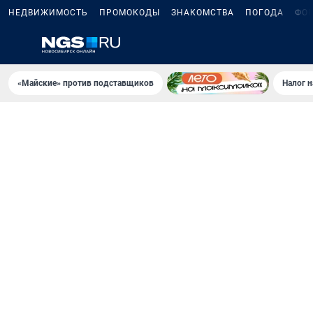
НЕДВИЖИМОСТЬ
ПРОМОКОДЫ
ЗНАКОМСТВА
ПОГОДА
ФО
«Майские» против подставщиков
Налог 