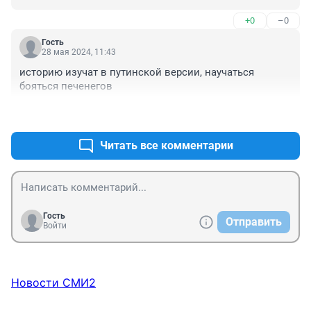
судя по наградам) и пойти переучиваться на кого-то? 
+0
–0
Не логичнее свой опыт реализовывать в той сфере, 
где ты уже состоялся? Или для реализации ИДЕИ 
Гость
нужно вот такую показуху устроить? Ничего не 
28 мая 2024, 11:43
понимаю
историю изучат в путинской версии, научаться 
бояться печенегов
+0
–0
Читать все комментарии
Гость
Отправить
Войти
Новости СМИ2