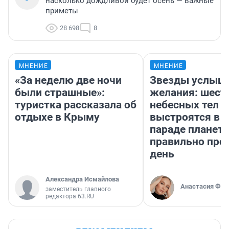
насколько дождливой будет осень — важные
приметы
28 698
8
МНЕНИЕ
МНЕНИЕ
«За неделю две ночи
Звезды услыш
были страшные»:
желания: шест
туристка рассказала об
небесных тел
отдыхе в Крыму
выстроятся в 
параде планет 
правильно про
день
Александра Исмайлова
Анастасия Фил
заместитель главного
редактора 63.RU