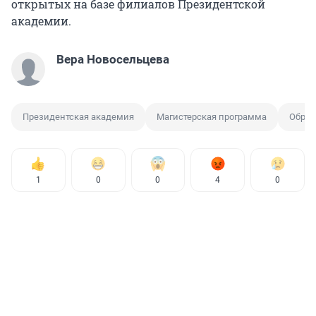
открытых на базе филиалов Президентской
академии.
Вера Новосельцева
Президентская академия
Магистерская программа
Образ
1
0
0
4
0