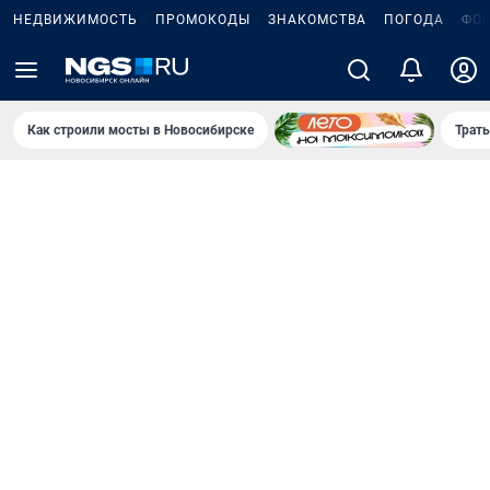
НЕДВИЖИМОСТЬ
ПРОМОКОДЫ
ЗНАКОМСТВА
ПОГОДА
ФО
Как строили мосты в Новосибирске
Траты