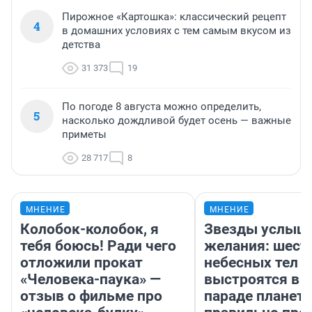
Пирожное «Картошка»: классический рецепт
4
в домашних условиях с тем самым вкусом из
детства
31 373
19
По погоде 8 августа можно определить,
5
насколько дождливой будет осень — важные
приметы
28 717
8
МНЕНИЕ
МНЕНИЕ
Колобок-колобок, я
Звезды услыш
тебя боюсь! Ради чего
желания: шест
отложили прокат
небесных тел
«Человека-паука» —
выстроятся в 
отзыв о фильме про
параде планет 