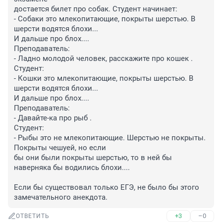
достается билет про собак. Студент начинает:

- Собаки это млекопитающие, покрыты шерстью. В 
шерсти водятся блохи...

И дальше про блох....

Преподаватель:

- Ладно молодой человек, расскажите про кошек .

Студент:

- Кошки это млекопитающие, покрыты шерстью. В 
шерсти водятся блохи...

И дальше про блох....

Преподаватель:

- Давайте-ка про рыб .

Студент:

- Рыбы это не млекопитающие. Шерстью не покрыты. 
Покрыты чешуей, но если

бы они были покрыты шерстью, то в ней бы 
наверняка бы водились блохи....

Если бы существовал только ЕГЭ, не было бы этого 
замечательного анекдота.
+3
–0
ОТВЕТИТЬ