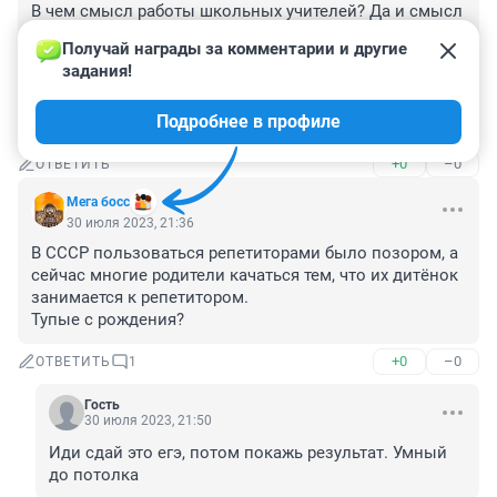
В чем смысл работы школьных учителей? Да и смысл 
образования? Работы нет для всех, эта мадам 
Получай награды за комментарии и другие 
сначала пусть расскажет кто ее папа-мама, как в 
задания!
школу строили ее... у нас учитель так и спрашивает: « 
а у тебя блат есть? В школе хочешь работать» ... 
Подробнее в профиле
занавес
+0
–0
ОТВЕТИТЬ
Мега босс
30 июля 2023, 21:36
В СССР пользоваться репетиторами было позором, а 
сейчас многие родители качаться тем, что их дитëнок 
занимается к репетитором. 

Тупые с рождения?
+0
–0
ОТВЕТИТЬ
1
Гость
30 июля 2023, 21:50
Иди сдай это егэ, потом покажь результат. Умный 
до потолка