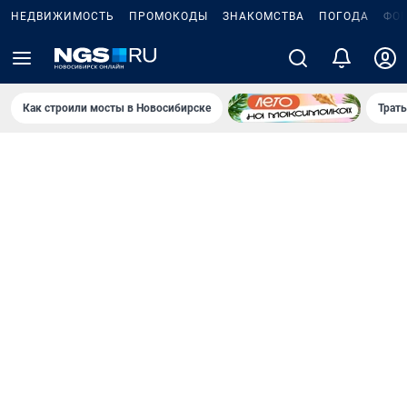
НЕДВИЖИМОСТЬ
ПРОМОКОДЫ
ЗНАКОМСТВА
ПОГОДА
ФО
Как строили мосты в Новосибирске
Траты