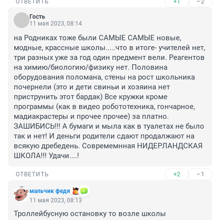
+1
–2
ОТВЕТИТЬ
Гость
11 мая 2023, 08:14
на Родниках тоже были САМЫЕ САМЫЕ новые, 
модные, крассные школы.....что в итоге- учителей нет, 
три разных уже за год один предмент вели. Реагентов 
на химию/биологию/физику нет. Половина 
оборудования поломана, стены на рост школьника 
почернели (это и дети свиньи и хозяина нет 
приструнить этот бардак) Все кружки кроме 
программы (как в видео робототехника, гончарное, 
мадиакрастеры и прочее прочее) за платно. 
ЗАШИБИСЬ!!! А бумаги и мыла как в туалетах не было 
так и нет! И деньги родители сдают продалжают на 
всякую дребедень. Совремемнная НИДЕРЛАНДСКАЯ 
ШКОЛА!!! Удачи....!
+2
–1
ОТВЕТИТЬ
мальчик федя
11 мая 2023, 08:13
Троллейбусную остановку то возле школы 