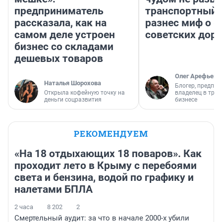
предприниматель
транспортный 
рассказала, как на
разнес миф о 
самом деле устроен
советских доро
бизнес со складами
дешевых товаров
Олег Арефьев
Наталья Шорохова
Блогер, предпри
Открыла кофейную точку на
владелец в тра
деньги соцразвития
бизнесе
РЕКОМЕНДУЕМ
«На 18 отдыхающих 18 поваров». Как
проходит лето в Крыму с перебоями
света и бензина, водой по графику и
налетами БПЛА
2 часа
8 202
2
Смертельный аудит: за что в начале 2000-х убили