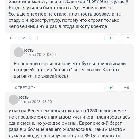
Заметили мальчугана с табличкой "1 Э"? Это ж ужас!!! 
Когда я учился был только а,б,в. Населения то 
больше с тех пор не стало, плотность возрасла на 
старую инфраструктуру, потому что строят только 
человейники ну и раз в 4года школу кое-где
+1
–2
ОТВЕТИТЬ
1
Гость
11 мая 2023, 08:29
В прошлой статье писали, что буквы присваивали 
лотереей - т.е., из "шляпы" вытягивали. Кто что 
вытянул, не ужасайтесь)
+1
–0
ОТВЕТИТЬ
Гость
11 мая 2023, 08:20
у нас на Весеннем новая школа на 1250 человек уже 
не справляется с наплывом учеников, планировалась 
одна смена, но уже две смены. Европейский берег 
раза в 3 больше нашего жилмассива. Каким местом 
думали люди, планируя школу на 850 учеников, не 