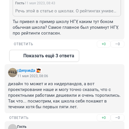
Гость
11 мая 2023, 08:43
Речь этой в статье о школах. О рейтингах университетов и их достоверности (а это другая тема) можно спорить до посинения.
Ты привел в пример школу НГУ, каким тут боком 
обычная школа? Самое главное был упомянут НГУ, 
про рейтинги согласен.
+0
–0
ОТВЕТИТЬ
Показать ещё 3 ответа
гДеправДа
11 мая 2023, 08:06
дизайн то может и из нидерландов, а вот 
проектирование наше и могу точно сказать, что с 
проектными работами дешевили и очень торопились. 
Так что... посмотрим, как школа себя покажет в 
течении хотя бы первых пяти лет.
+0
–0
ОТВЕТИТЬ
Гость