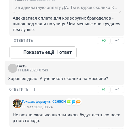
за адекватную оплату ДА. Ты в курсе сколько Китайцы строители получают? Не думал, почему Китай страна №1 в мире по скорости возведения тех же мостов любой сложности?
Адекватная оплата для криворуких бракоделов - 
пинок под зад и на улицу. Чем меньше они трудятся 
тем лучше.
+0
–1
ОТВЕТИТЬ
Показать ещё 1 ответ
Гость
11 мая 2023, 07:43
Хорошее дело. А учеников сколько на массиве?
+1
–1
ОТВЕТИТЬ
1
Гонщик формулы C2H5OH
11 мая 2023, 08:24
Не важно сколько школьников, будут лезть со всех 
р-нов города.