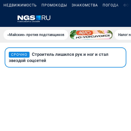
НЕДВИЖИМОСТЬ
ПРОМОКОДЫ
ЗНАКОМСТВА
ПОГОДА
ФО
«Майские» против подставщиков
Налог 
Строитель лишился рук и ног и стал
СРОЧНО
звездой соцсетей