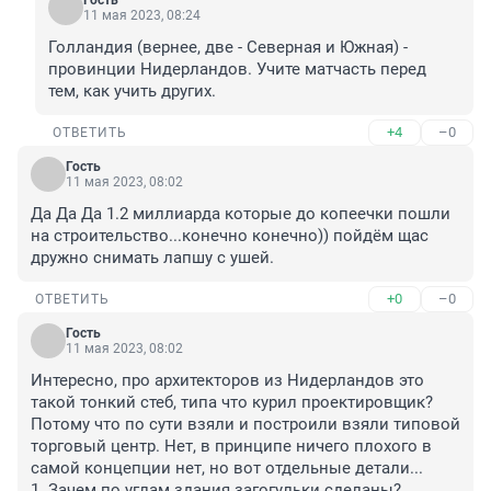
Гость
11 мая 2023, 08:24
Голландия (вернее, две - Северная и Южная) - 
провинции Нидерландов. Учите матчасть перед 
тем, как учить других.
+4
–0
ОТВЕТИТЬ
Гость
11 мая 2023, 08:02
Да Да Да 1.2 миллиарда которые до копеечки пошли 
на строительство...конечно конечно)) пойдём щас 
дружно снимать лапшу с ушей.
+0
–0
ОТВЕТИТЬ
Гость
11 мая 2023, 08:02
Интересно, про архитекторов из Нидерландов это 
такой тонкий стеб, типа что курил проектировщик?

Потому что по сути взяли и построили взяли типовой 
торговый центр. Нет, в принципе ничего плохого в 
самой концепции нет, но вот отдельные детали...

1. Зачем по углам здания загогульки сделаны? 