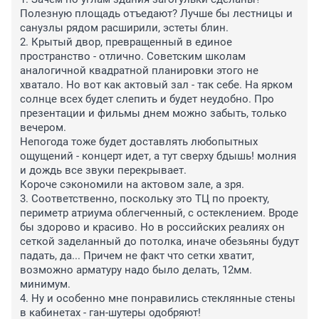
Полезную площадь отъедают? Лучше бы лестницы и 
санузлы рядом расширили, эстеты блин.

2. Крытый двор, превращенный в единое 
пространство - отлично. Советским школам 
аналогичной квадратной планировки этого не 
хватало. Но вот как актовый зал - так себе. На ярком 
солнце всех будет слепить и будет неудобно. Про 
презентации и фильмы днем можно забыть, только 
вечером.

Непогода тоже будет доставлять любопытных 
ощущений - концерт идет, а тут сверху бдышь! молния 
и дождь все звуки перекрывает.

Короче сэкономили на актовом зале, а зря.

3. Соответственно, поскольку это ТЦ по проекту, 
периметр атриума облегченный, с остеклением. Вроде 
бы здорово и красиво. Но в российских реалиях он 
сеткой заделанный до потолка, иначе обезьяны будут 
падать, да... Причем не факт что сетки хватит, 
возможно арматуру надо было делать, 12мм. 
минимум.

4. Ну и особенно мне понравились стеклянные стены 
в кабинетах - ган-шутеры одобряют!