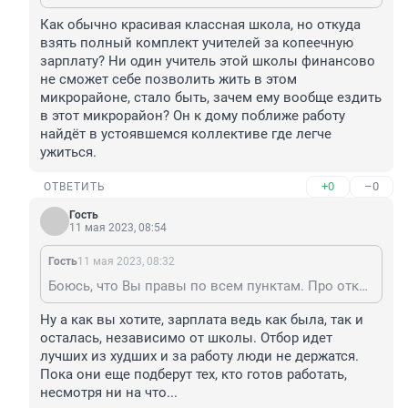
Как обычно красивая классная школа, но откуда 
взять полный комплект учителей за копеечную 
зарплату? Ни один учитель этой школы финансово 
не сможет себе позволить жить в этом 
микрорайоне, стало быть, зачем ему вообще ездить 
в этот микрорайон? Он к дому поближе работу 
найдёт в устоявшемся коллективе где легче 
ужиться.
+0
–0
ОТВЕТИТЬ
Гость
11 мая 2023, 08:54
Гость
11 мая 2023, 08:32
Боюсь, что Вы правы по всем пунктам. Про открытые перила тоже подумала. По моему это как то все регламентируется СНиПами при строительстве... А ВООБЩЕ ДЛЯ ШКОЛЫ ВАЖНЕЕ УЧИТЕЛЬСКИЙ СОСТАВ И МУДРОЕ РУКОВОДСТВО. пОНЯТНО, ЧТО ЛУЧШИМ УЧИТЕЛЯМ ПРИЯТНЕЕ В ТАКОЙ ШКОЛЕ, НО! у МЕНЯ ДЕТИ УЧАТСЯ В НОВОЙ ШКОЛЕ, ПОСТОЯННО МЕНЯЮТСЯ УЧИТЕЛЯ, НЕ УСТОЯЛСЯ КОЛЛЕКТИВ
Ну а как вы хотите, зарплата ведь как была, так и 
осталась, независимо от школы. Отбор идет 
лучших из худших и за работу люди не держатся.

Пока они еще подберут тех, кто готов работать, 
несмотря ни на что...