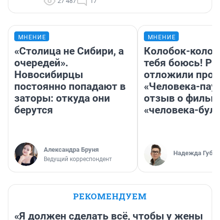
27 487
17
МНЕНИЕ
МНЕНИЕ
«Столица не Сибири, а
Колобок-колобо
очередей».
тебя боюсь! Ра
Новосибирцы
отложили прок
постоянно попадают в
«Человека-пау
заторы: откуда они
отзыв о фильм
берутся
«человека-бул
Александра Бруня
Надежда Губар
Ведущий корреспондент
РЕКОМЕНДУЕМ
«Я должен сделать всё, чтобы у жены