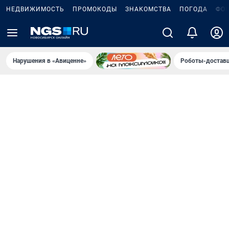
НЕДВИЖИМОСТЬ
ПРОМОКОДЫ
ЗНАКОМСТВА
ПОГОДА
ФО
Нарушения в «Авиценне»
Роботы-доставщ