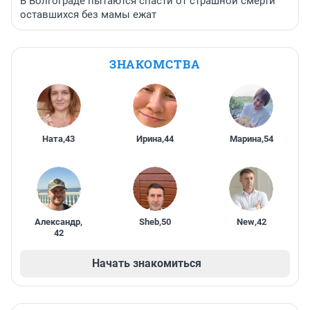
В Волгограде пытаются спасти от страшной смерти
оставшихся без мамы ежат
ЗНАКОМСТВА
Ната
,
43
Ирина
,
44
Марина
,
54
Александр
,
Sheb
,
50
New
,
42
42
Начать знакомиться