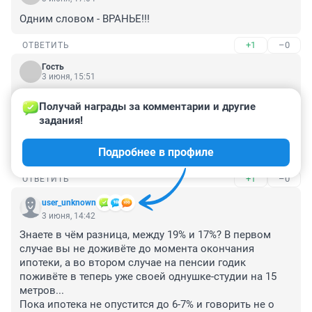
Одним словом - ВРАНЬЕ!!!
+1
–0
ОТВЕТИТЬ
Гость
3 июня, 15:51
Это эксперту самому учиться надо. Зачем банку 
Получай награды за комментарии и другие 
ипотеку свою делать, если льготная семейная есть? 
задания!
Вы думаете банк под 6% льготку просто так выдает? 
Банк выдает по рынку ипотечный кредит, а разницу 
Подробнее в профиле
со льготной ставкой субсидирует государство.
+1
–0
ОТВЕТИТЬ
user_unknown
3 июня, 14:42
Знаете в чём разница, между 19% и 17%? В первом 
случае вы не доживёте до момента окончания 
ипотеки, а во втором случае на пенсии годик 
поживёте в теперь уже своей однушке-студии на 15 
метров...

Пока ипотека не опустится до 6-7% и говорить не о 