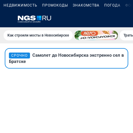
НЕДВИЖИМОСТЬ
ПРОМОКОДЫ
ЗНАКОМСТВА
ПОГОДА
ФО
Как строили мосты в Новосибирске
Траты
Самолет до Новосибирска экстренно сел в
СРОЧНО
Братске