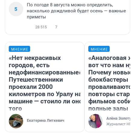
По погоде 8 августа можно определить,
5
насколько дождливой будет осень — важные
приметы
28 515
7
МНЕНИЕ
МНЕНИЕ
«Нет некрасивых
«Аналоговая ж
городов, есть
вот что нам ну
недофинансированные».
Почему новые
Путешественники
блокбастеры
проехали 2000
проваливаются,
километров по Уралу на
повторы стары
машине — стоило ли оно
фильмов соби
того
полные залы
Алёна Золотух
Екатерина Литкевич
Журналист НГС