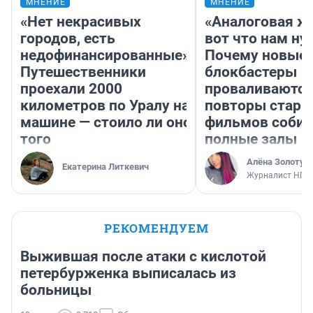
МНЕНИЕ
МНЕНИЕ
«Нет некрасивых
«Аналоговая ж
городов, есть
вот что нам ну
недофинансированные».
Почему новые
Путешественники
блокбастеры
проехали 2000
проваливаются,
километров по Уралу на
повторы стары
машине — стоило ли оно
фильмов соби
того
полные залы
Алёна Золотух
Екатерина Литкевич
Журналист НГС
РЕКОМЕНДУЕМ
Выжившая после атаки с кислотой
петербурженка выписалась из
больницы