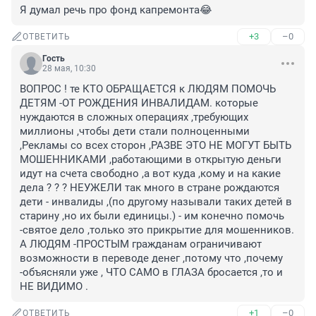
Я думал речь про фонд капремонта😂
+3
–0
ОТВЕТИТЬ
Гость
28 мая, 10:30
ВОПРОС ! те КТО ОБРАЩАЕТСЯ к ЛЮДЯМ ПОМОЧЬ 
ДЕТЯМ -ОТ РОЖДЕНИЯ ИНВАЛИДАМ. которые 
нуждаются в сложных операциях ,требующих 
миллионы ,чтобы дети стали полноценными 
,Рекламы со всех сторон ,РАЗВЕ ЭТО НЕ МОГУТ БЫТЬ 
МОШЕННИКАМИ ,работающими в открытую деньги 
идут на счета свободно ,а вот куда ,кому и на какие 
дела ? ? ? НЕУЖЕЛИ так много в стране рождаются 
дети - инвалиды ,(по другому называли таких детей в 
старину ,но их были единицы.) - им конечно помочь 
-святое дело ,только это прикрытие для мошенников. 
А ЛЮДЯМ -ПРОСТЫМ гражданам ограничивают 
возможности в переводе денег ,потому что ,почему 
-объясняли уже , ЧТО САМО в ГЛАЗА бросается ,то и 
НЕ ВИДИМО .
+1
–0
ОТВЕТИТЬ