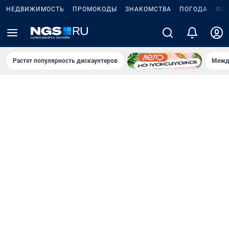
НЕДВИЖИМОСТЬ
ПРОМОКОДЫ
ЗНАКОМСТВА
ПОГОДА
ФО
Растет популярность дискаунтеров
Межд