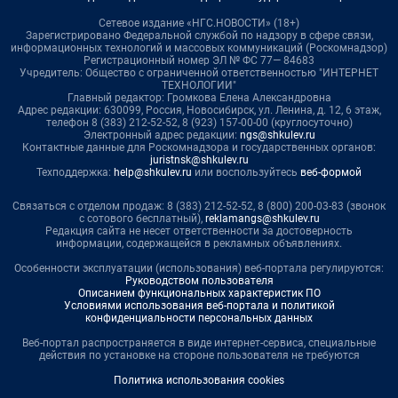
Сетевое издание «НГС.НОВОСТИ» (18+)
Зарегистрировано Федеральной службой по надзору в сфере связи,
информационных технологий и массовых коммуникаций (Роскомнадзор)
Регистрационный номер ЭЛ № ФС 77— 84683
Учредитель: Общество с ограниченной ответственностью "ИНТЕРНЕТ
ТЕХНОЛОГИИ"
Главный редактор: Громкова Елена Александровна
Адрес редакции: 630099, Россия, Новосибирск, ул. Ленина, д. 12, 6 этаж,
телефон 8 (383) 212-52-52, 8 (923) 157-00-00 (круглосуточно)
Электронный адрес редакции:
ngs@shkulev.ru
Контактные данные для Роскомнадзора и государственных органов:
juristnsk@shkulev.ru
Техподдержка:
help@shkulev.ru
или воспользуйтесь
веб-формой
Связаться с отделом продаж: 8 (383) 212-52-52, 8 (800) 200-03-83 (звонок
с сотового бесплатный),
reklamangs@shkulev.ru
Редакция сайта не несет ответственности за достоверность
информации, содержащейся в рекламных объявлениях.
Особенности эксплуатации (использования) веб-портала регулируются:
Руководством пользователя
Описанием функциональных характеристик ПО
Условиями использования веб-портала и политикой
конфиденциальности персональных данных
Веб-портал распространяется в виде интернет-сервиса, специальные
действия по установке на стороне пользователя не требуются
Политика использования cookies