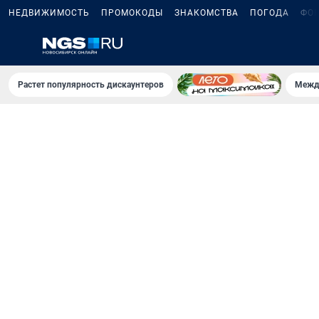
НЕДВИЖИМОСТЬ
ПРОМОКОДЫ
ЗНАКОМСТВА
ПОГОДА
ФО
Растет популярность дискаунтеров
Межд