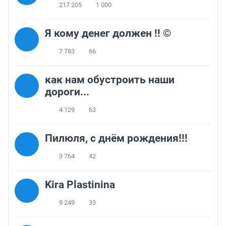
217 205
1 000
Я кому денег должен !! ©
7 783
66
как нам обустроить наши
дороги...
4 129
63
Пилюля, с днём рождения!!!
3 764
42
Kira Plastinina
9 249
33