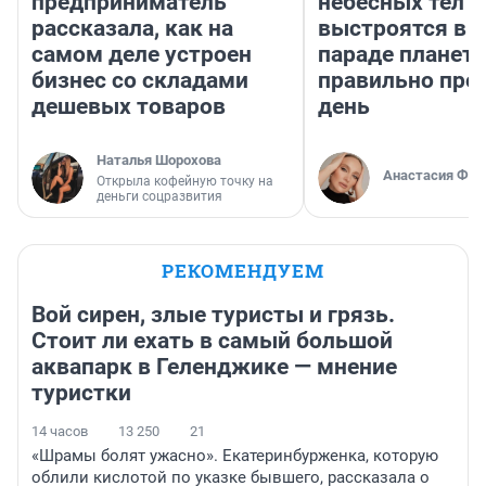
предприниматель
небесных тел
рассказала, как на
выстроятся в 
самом деле устроен
параде планет 
бизнес со складами
правильно про
дешевых товаров
день
Наталья Шорохова
Анастасия Фил
Открыла кофейную точку на
деньги соцразвития
РЕКОМЕНДУЕМ
Вой сирен, злые туристы и грязь.
Стоит ли ехать в самый большой
аквапарк в Геленджике — мнение
туристки
14 часов
13 250
21
«Шрамы болят ужасно». Екатеринбурженка, которую
облили кислотой по указке бывшего, рассказала о