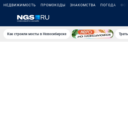
НЕДВИЖИМОСТЬ
ПРОМОКОДЫ
ЗНАКОМСТВА
ПОГОДА
ФО
Как строили мосты в Новосибирске
Траты