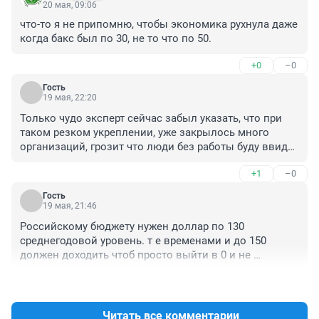
20 мая, 09:06
что-то я не припомню, чтобы экономика рухнула даже 
когда бакс был по 30, не то что по 50.
+0
–0
Гость
19 мая, 22:20
Только чудо эксперт сейчас забыл указать, что при 
таком резком укреплении, уже закрылось много 
организаций, грозит что люди без работы буду ввиду 
высоких ставок, и не конкурентной цены на рынке, 
+1
–0
как не крутите а все мы продаем заграницу,
Гость
19 мая, 21:46
Российскому бюджету нужен доллар по 130 
среднегодовой уровень. т е временами и до 150 
должен доходить чтоб просто выйти в 0 и не 
занимать выпуская ОФЗ по 15% годовых. Страна на 
+3
–0
пороге дефицита бюджета который превысит 10 трл. 
руб. Страна на пороге ситуации когда каждый 5 рубль 
будет кредитный. А еще пару таких лет приведут к 
Читать все комментарии