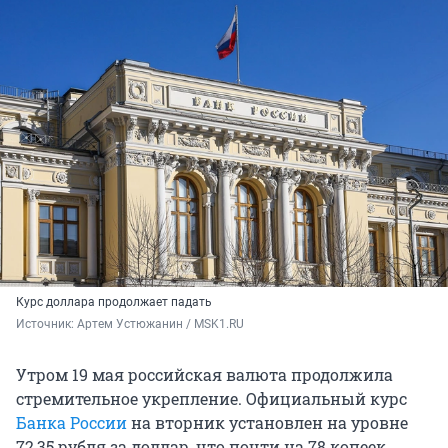
Курс доллара продолжает падать
Источник: 
Артем Устюжанин / MSK1.RU
Утром 19 мая российская валюта продолжила
стремительное укрепление. Официальный курс
Банка России
на вторник установлен на уровне
72,35
рубля за доллар, что почти на
78 к
опеек