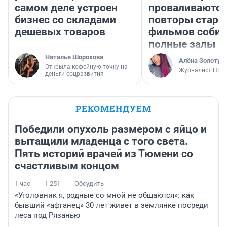
самом деле устроен
проваливаются,
бизнес со складами
повторы стары
дешевых товаров
фильмов соби
полные залы
Наталья Шорохова
Алёна Золотух
Открыла кофейную точку на
Журналист НГС
деньги соцразвития
РЕКОМЕНДУЕМ
Победили опухоль размером с яйцо и
вытащили младенца с того света.
Пять историй врачей из Тюмени со
счастливым концом
1 час
1 251
Обсудить
«Уголовник я, родные со мной не общаются»: как
бывший «афганец» 30 лет живет в землянке посреди
леса под Рязанью