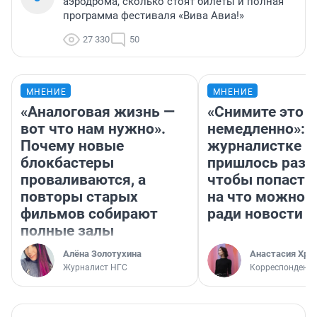
аэродрома, сколько стоят билеты и полная
программа фестиваля «Вива Авиа!»
27 330
50
МНЕНИЕ
МНЕНИЕ
«Аналоговая жизнь —
«Снимите это
вот что нам нужно».
немедленно»:
Почему новые
журналистке Н
блокбастеры
пришлось разд
проваливаются, а
чтобы попасть 
повторы старых
на что можно 
фильмов собирают
ради новости
полные залы
Алёна Золотухина
Анастасия Хри
Журналист НГС
Корреспондент