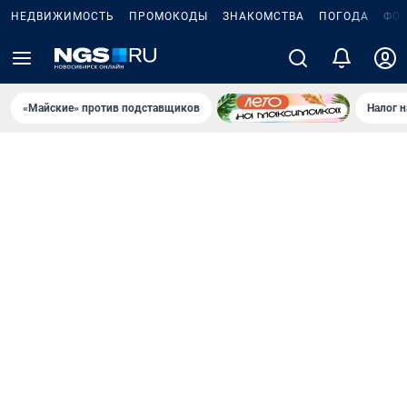
НЕДВИЖИМОСТЬ
ПРОМОКОДЫ
ЗНАКОМСТВА
ПОГОДА
ФО
«Майские» против подставщиков
Налог 