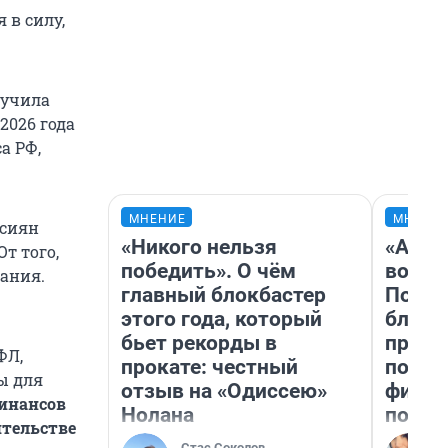
 в силу,
лучила
2026 года
а РФ,
МНЕНИЕ
МНЕНИ
ссиян
«Никого нельзя
«Анал
т того,
победить». О чём
вот ч
ания.
главный блокбастер
Почем
этого года, который
блокб
бьет рекорды в
прова
ФЛ,
прокате: честный
повто
ы для
отзыв на «Одиссею»
фильм
инансов
Нолана
полны
ительстве
Стас Соколов