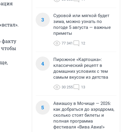
рация
Суровой или мягкой будет
3
зима, можно узнать по
«встал».
погоде 5 августа — важные
приметы
о факту
77 341
12
, чтобы
Пирожное «Картошка»:
аще,
4
классический рецепт в
домашних условиях с тем
самым вкусом из детства
30 255
13
Авиашоу в Мочище — 2026:
5
как добраться до аэродрома,
сколько стоят билеты и
полная программа
фестиваля «Вива Авиа!»