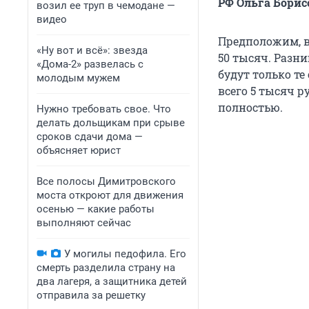
РФ
Ольга Борис
возил ее труп в чемодане —
видео
Предположим, 
«Ну вот и всё»: звезда
50 тысяч
. Разн
«Дома-2» развелась с
будут только т
молодым мужем
всего
5 тысяч
ру
полностью.
Нужно требовать свое. Что
делать дольщикам при срыве
сроков сдачи дома —
объясняет юрист
Все полосы Димитровского
моста откроют для движения
осенью — какие работы
выполняют сейчас
У могилы педофила. Его
смерть разделила страну на
два лагеря, а защитника детей
отправила за решетку