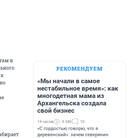
там в
льного
РЕКОМЕНДУЕМ
ых
«Мы начали в самое
жно
нестабильное время»: как
многодетная мама из
ае
Архангельска создала
свой бизнес
14 часов
9 340
10
«С гордостью говорю, что я
абирает
деревенский»: зачем северянин