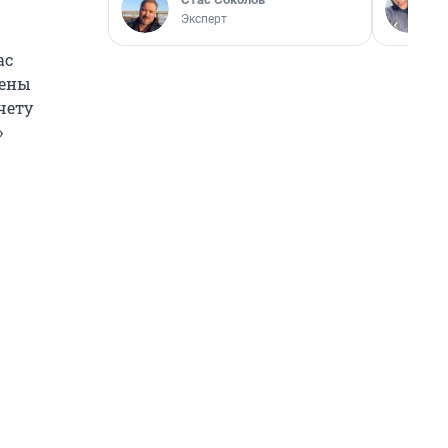
Эксперт
ас
жены
счету
»