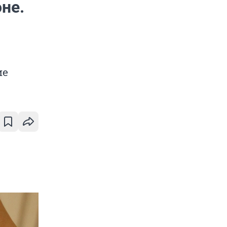
не.
ие