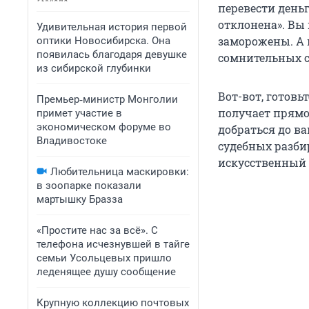
перевести день
отклонена». Вы 
Удивительная история первой
заморожены. А 
оптики Новосибирска. Она
появилась благодаря девушке
сомнительных сх
из сибирской глубинки
Вот-вот, готовь
Премьер‑министр Монголии
получает прямо
примет участие в
экономическом форуме во
добраться до ва
Владивостоке
судебных разбир
искусственный 
Любительница маскировки:
в зоопарке показали
мартышку Бразза
«Простите нас за всё». С
телефона исчезнувшей в тайге
семьи Усольцевых пришло
леденящее душу сообщение
Крупную коллекцию почтовых