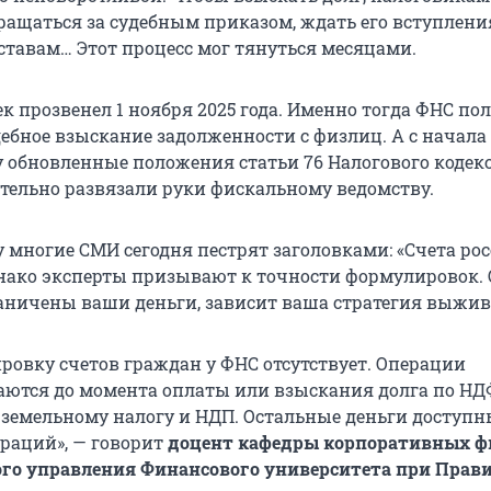
ращаться за судебным приказом, ждать его вступления
ставам… Этот процесс мог тянуться месяцами.
к прозвенел 1 ноября 2025 года. Именно тогда ФНС по
ебное взыскание задолженности с физлиц. А с начала 
у обновленные положения статьи 76 Налогового кодекс
тельно развязали руки фискальному ведомству.
 многие СМИ сегодня пестрят заголовками: «Счета ро
нако эксперты призывают к точности формулировок. О
аничены ваши деньги, зависит ваша стратегия выжив
ировку счетов граждан у ФНС отсутствует. Операции
ются до момента оплаты или взыскания долга по НД
 земельному налогу и НДП. Остальные деньги доступн
раций», — говорит
доцент кафедры корпоративных ф
го управления Финансового университета при Прав