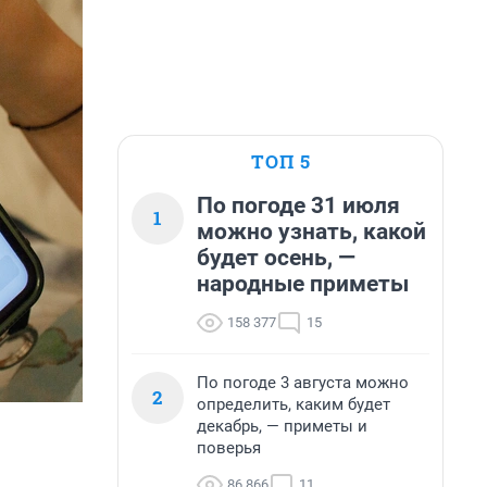
ТОП 5
По погоде 31 июля
1
можно узнать, какой
будет осень, —
народные приметы
158 377
15
По погоде 3 августа можно
2
определить, каким будет
декабрь, — приметы и
поверья
86 866
11