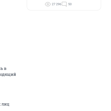
27 296
50
сь в
дходящий
х лиц