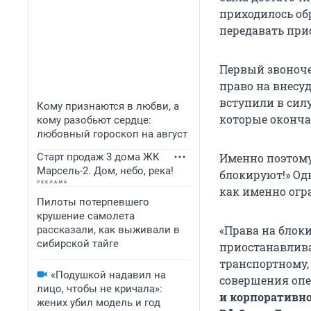
приходилось об
передавать при
Первый звоноче
право на внесуд
вступили в сил
Кому признаются в любви, а
которые оконча
кому разобьют сердце:
любовный гороскоп на август
Старт продаж 3 дома ЖК
Именно поэтому
Марсель-2. Дом, небо, река!
блокируют!» Од
как именно огр
Пилоты потерпевшего
крушение самолета
«Права на блок
рассказали, как выживали в
сибирской тайге
приостанавлива
транспортному,
«Подушкой надавил на
совершения опе
лицо, чтобы не кричала»:
и корпоративно
жених убил модель и год