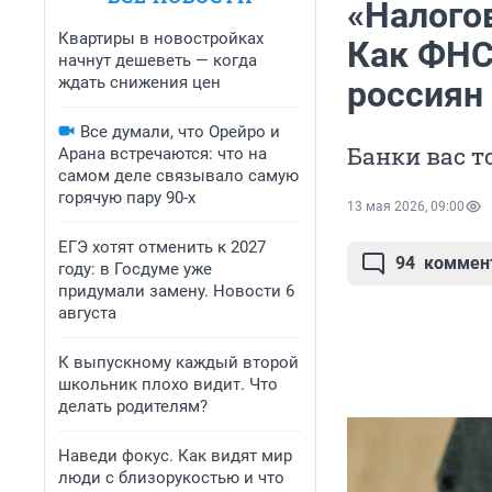
«Налого
Квартиры в новостройках
Как ФНС
начнут дешеветь — когда
ждать снижения цен
россиян
Все думали, что Орейро и
Банки вас т
Арана встречаются: что на
самом деле связывало самую
горячую пару 90-х
13 мая 2026, 09:00
ЕГЭ хотят отменить к 2027
94
коммен
году: в Госдуме уже
придумали замену. Новости 6
августа
К выпускному каждый второй
школьник плохо видит. Что
делать родителям?
Наведи фокус. Как видят мир
люди с близорукостью и что