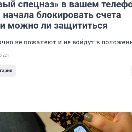
вый спецназ» в вашем телефо
 начала блокировать счета
 и можно ли защититься
очно не пожалеют и не войдут в положен
5 224
тария