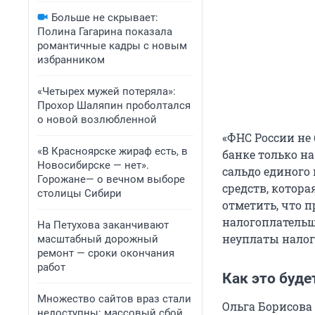
Больше не скрывает:
Полина Гагарина показала
романтичные кадры с новым
избранником
«Четырех мужей потеряла»:
Прохор Шаляпин проболтался
о новой возлюбленной
«ФНС России не 
«В Красноярске жираф есть, в
банке только на
Новосибирске — нет».
сальдо единого
Горожане— о вечном выборе
средств, котор
столицы Сибири
отметить, что 
налогоплательщ
На Петухова заканчивают
неуплаты налого
масштабный дорожный
ремонт — сроки окончания
работ
Как это буде
Множество сайтов враз стали
Ольга Борисова
недоступны: массовый сбой