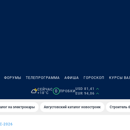
ФОРУМЫ
ТЕЛЕПРОГРАММА
АФИША
ГОРОСКОП
КУРСЫ ВА
USD 81,41
СЕЙЧАС
0
ПРОБКИ
+18°C
EUR 94,06
алог на электрокары
Августовский каталог новостроек
Строитель б
С-2026