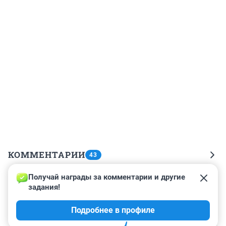
КОММЕНТАРИИ
43
Получай награды за комментарии и другие 
Гость
12 мая, 14:02
задания!
Кто богатый тот и будет запасаться а нам этого не 
Подробнее в профиле
надо потому что нищие