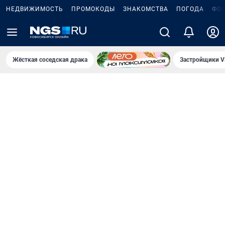
НЕДВИЖИМОСТЬ
ПРОМОКОДЫ
ЗНАКОМСТВА
ПОГОДА
ФО
Жёсткая соседская драка
Застройщики V