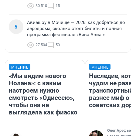
30 510
15
Авиашоу в Мочище — 2026: как добраться до
5
аэродрома, сколько стоят билеты и полная
программа фестиваля «Вива Авиа!»
27 504
50
МНЕНИЕ
МНЕНИЕ
«Мы видим нового
Наследие, кото
Нолана»: с каким
чудом не разва
настроем нужно
транспортный 
смотреть «Одиссею»,
разнес миф о 
чтобы она не
советских доро
выглядела как фиаско
Олег Арефьев