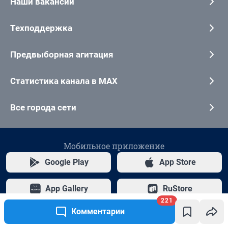
Наши вакансии
Техподдержка
Предвыборная агитация
Статистика канала в MAX
Все города сети
Мобильное приложение
Google Play
App Store
App Gallery
RuStore
221
Комментарии
Мы в соцсетях