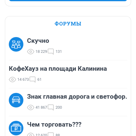
ФОРУМЫ
Скучно
18 229
131
КофеХауз на площади Калинина
14 673
61
Знак главная дорога и светофор.
41 867
200
Чем торговать???
12 620
88