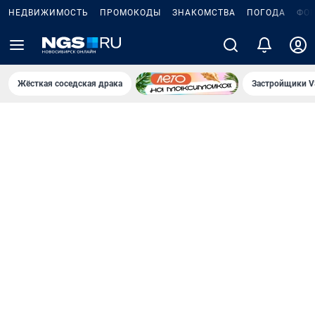
НЕДВИЖИМОСТЬ
ПРОМОКОДЫ
ЗНАКОМСТВА
ПОГОДА
ФО
Жёсткая соседская драка
Застройщики V