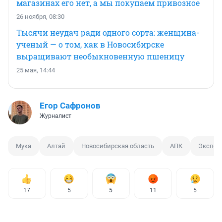
магазинах его нет, а мы покупаем привозное
26 ноября, 08:30
Тысячи неудач ради одного сорта: женщина-
ученый — о том, как в Новосибирске
выращивают необыкновенную пшеницу
25 мая, 14:44
Егор Сафронов
Журналист
Мука
Алтай
Новосибирская область
АПК
Экспорт
17
5
5
11
5