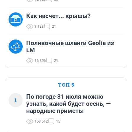
Как насчет... крышы?
3 138
21
Поливочные шланги Geolia из
LM
16 856
21
ТОП 5
По погоде 31 июля можно
1
узнать, какой будет осень, —
народные приметы
158 512
15