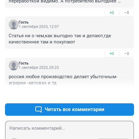
переработкой видимо. А потребителю выгоднее 
привезти муку из Омска, где она по 27р/кг против 
+0
–0
60р/кг в Новосибирске, за первый сорт, высший сорт 
мы не покупаем
Гость
1 сентября 2025, 12:07
Статья ни о чем,как выгодно так и делают,где 
качественнее там и покупают
+0
–0
Гость
1 сентября 2025, 05:23
россия любое производство делает убыточным-
аграрии -автоваз и тд
+1
–0
Читать все комментарии