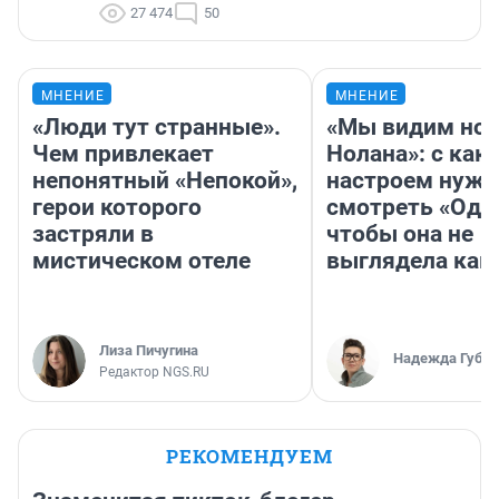
27 474
50
МНЕНИЕ
МНЕНИЕ
«Люди тут странные».
«Мы видим нов
Чем привлекает
Нолана»: с как
непонятный «Непокой»,
настроем нужн
герои которого
смотреть «Оди
застряли в
чтобы она не
мистическом отеле
выглядела как
Лиза Пичугина
Надежда Губар
Редактор NGS.RU
РЕКОМЕНДУЕМ