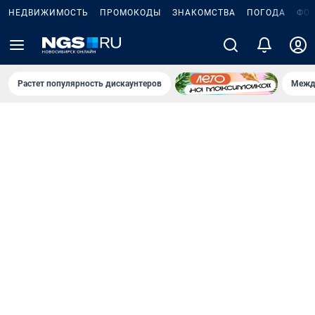
НЕДВИЖИМОСТЬ
ПРОМОКОДЫ
ЗНАКОМСТВА
ПОГОДА
ФО
Растет популярность дискаунтеров
Межд