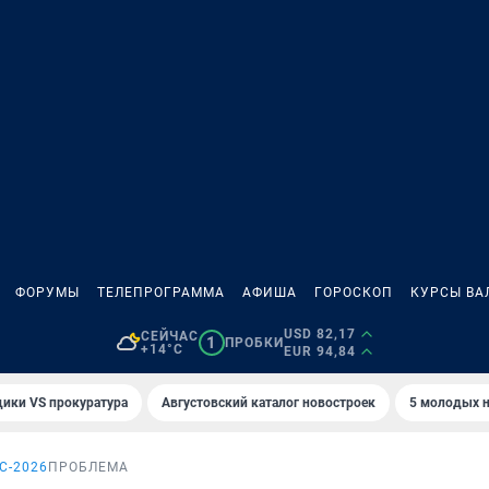
ФОРУМЫ
ТЕЛЕПРОГРАММА
АФИША
ГОРОСКОП
КУРСЫ ВА
USD 82,17
СЕЙЧАС
1
ПРОБКИ
+14°C
EUR 94,84
ики VS прокуратура
Августовский каталог новостроек
5 молодых н
С-2026
ПРОБЛЕМА