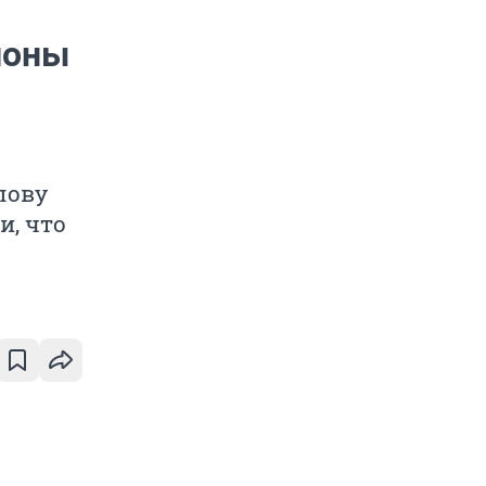
ионы
лову
и, что