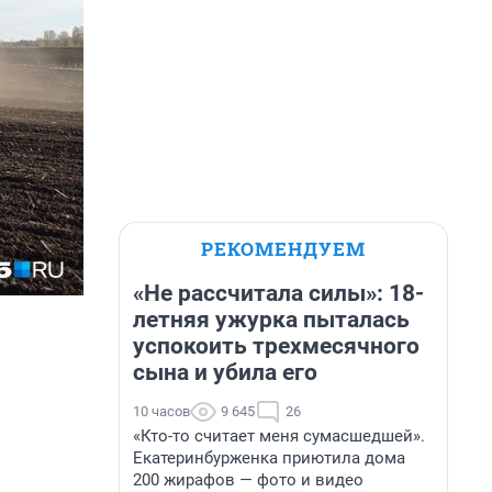
ию
 об
овании
 систему
РЕКОМЕНДУЕМ
«Не рассчитала силы»: 18-
ует
летняя ужурка пыталась
успокоить трехмесячного
сына и убила его
10 часов
9 645
26
«Кто-то считает меня сумасшедшей».
Екатеринбурженка приютила дома
200 жирафов — фото и видео