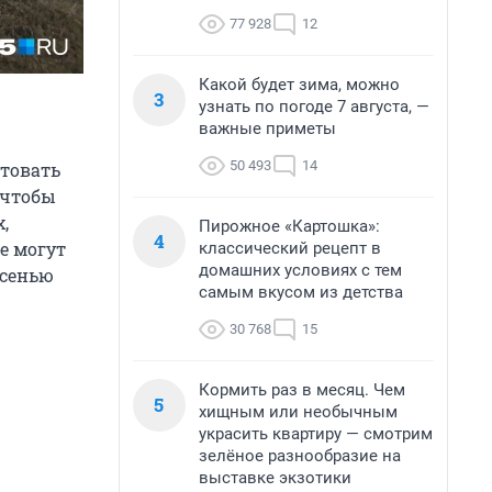
77 928
12
Какой будет зима, можно
3
узнать по погоде 7 августа, —
важные приметы
50 493
14
ктовать
 чтобы
,
Пирожное «Картошка»:
4
е могут
классический рецепт в
домашних условиях с тем
осенью
самым вкусом из детства
30 768
15
Кормить раз в месяц. Чем
5
хищным или необычным
украсить квартиру — смотрим
зелёное разнообразие на
выставке экзотики