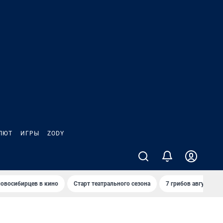
ЛЮТ
ИГРЫ
ZODY
овосибирцев в кино
Старт театрального сезона
7 грибов августа