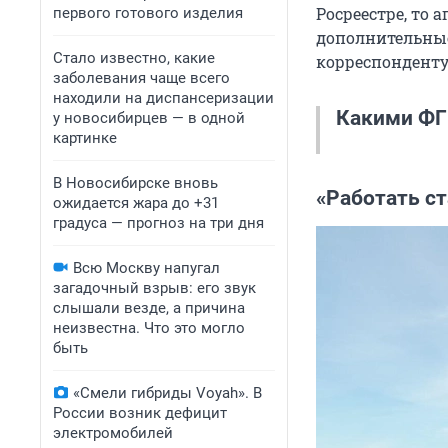
Росреестре, то 
первого готового изделия
дополнительные
Стало известно, какие
корреспонденту
заболевания чаще всего
находили на диспансеризации
Какими ФГ
у новосибирцев — в одной
картинке
Существует п
В Новосибирске вновь
«Работать с
ожидается жара до +31
которых выну
градуса — прогноз на три дня
сельхозпроду
них:
Всю Москву напугал
загадочный взрыв: его звук
слышали везде, а причина
ФГИС «Са
неизвестна. Что это могло
пестицид
быть
растений
(защита 
«Смели гибриды Voyah». В
применяе
России возник дефицит
электромобилей
ФГИС «Се