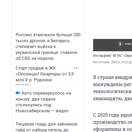
Россию атаковали больше 200
тысяч дронов, а Беларусь
стягивает войска к
украинской границе: главное
Интерфейс ФГИС «Зер
об СВО за неделю
Источник: 
Zerno.mcx.go
Старт продаж в ЖК
«Околица»! Квартиры от 3,9
В стране внедр
млн ₽ р. Родники
вынуждены реги
технологически
Авто перевернулось на
химзащиты, движ
крышу: два седана
столкнулись под
Новосибирском — видео
С 2025 года за
производство се
Лицевая гладь для чайников:
оформлены в со
гайд от набора петель до