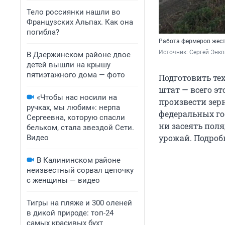
Тело россиянки нашли во
Французских Альпах. Как она
погибла?
Работа фермеров жест
Источник: 
Сергей Энкв
В Дзержинском районе двое
детей вышли на крышу
пятиэтажного дома — фото
Подготовить те
штат — всего эт
«Чтобы нас носили на
произвести зерн
ручках, мы любим»: нерпа
федеральных го
Сергеевна, которую спасли
ни засеять пол
бельком, стала звездой Сети.
урожай. Подроб
Видео
В Калининском районе
неизвестный сорвал цепочку
с женщины — видео
Тигры на пляже и 300 оленей
в дикой природе: топ-24
самых красивых бухт