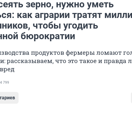
сеять зерно, нужно уметь
ься: как аграрии тратят милл
шников, чтобы угодить
нной бюрократии
изводства продуктов фермеры ломают го
: рассказываем, что это такое и правда л
 вред
4 799
тариев