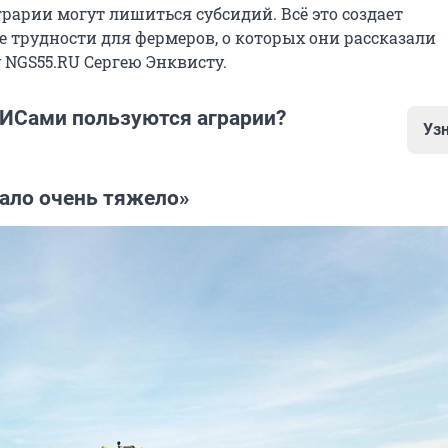
аграрии могут лишиться субсидий. Всё это создает
 трудности для фермеров, о которых они рассказали
 NGS55.RU Сергею Энквисту.
ИСами пользуются аграрии?
Уз
очти два десятка государственных информационных с
тало очень тяжело»
ждены регистрироваться и работать производители
кции. Омские аграрии в основном работают в следую
турн» — система отслеживает выпуск, продажу и при
ов на полях. Это гербициды, применяемые для защи
 от сорняков, фунгициды (защита от болезней) и инс
от вредителей). Также в «Сатурн» вносятся сведения о
мых на культурах минеральных удобрениях;
меноводство» призвано контролировать производство