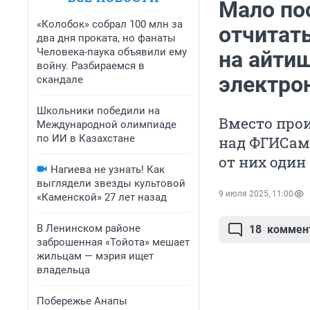
Мало по
«Колобок» собрал 100 млн за
отчитат
два дня проката, но фанаты
Человека-паука объявили ему
на айти
войну. Разбираемся в
электро
скандале
Школьники победили на
Вместо про
Международной олимпиаде
по ИИ в Казахстане
над ФГИСами
от них один
Нагиева не узнать! Как
выглядели звезды культовой
9 июля 2025, 11:00
«Каменской» 27 лет назад
В Ленинском районе
18
коммен
заброшенная «Тойота» мешает
жильцам — мэрия ищет
владельца
Побережье Анапы