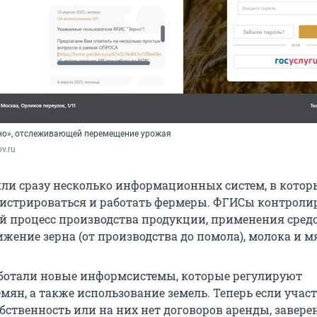
но», отслеживающей перемещение урожая
v.ru
или сразу несколько информационных систем, в котор
стрироваться и работать фермеры. ФГИСы контроли
й процесс производства продукции, применения сред
ение зерна (от производства до помола), молока и мя
работали новые информсистемы, которые регулируют
мян, а также использование земель. Теперь если учас
бственность или на них нет договоров аренды, завере