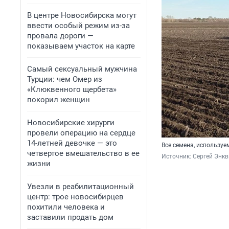
реализац
В центре Новосибирска могут
перемеще
ввести особый режим из-за
провала дороги —
ФГИС «Зе
показываем участок на карте
зерновых
объемах 
Самый сексуальный мужчина
внутри х
Турции: чем Омер из
«Клюквенного щербета»
ЕФИС ЗСН
покорил женщин
сельхозн
должны в
Новосибирские хирурги
провели операцию на сердце
14-летней девочке — это
Работу в
Все семена, использу
четвертое вмешательство в ее
Россельх
Источник: 
Сергей Энкв
жизни
Увезли в реабилитационный
центр: трое новосибирцев
похитили человека и
заставили продать дом