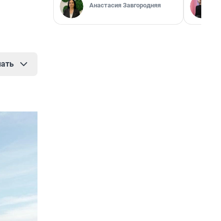
Анастасия Завгородняя
нать
истем, в
щих из
менение
ты
ектициды
 и