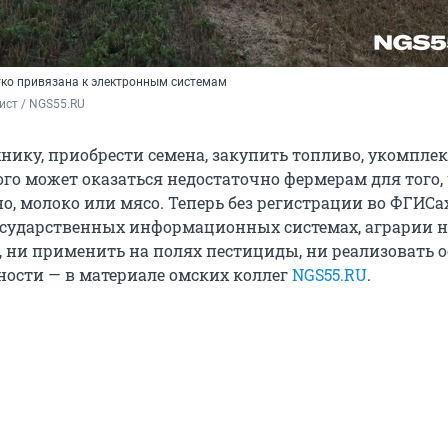
ко привязана к электронным системам
ист / NGS55.RU 
хнику, приобрести семена, закупить топливо, укомпле
ого может оказаться недостаточно фермерам для того,
о, молоко или мясо. Теперь без регистрации во ФГИСах
сударственных информационных системах, аграрии н
я, ни применить на полях пестициды, ни реализовать 
ности — в материале омских коллег
NGS55.RU
.