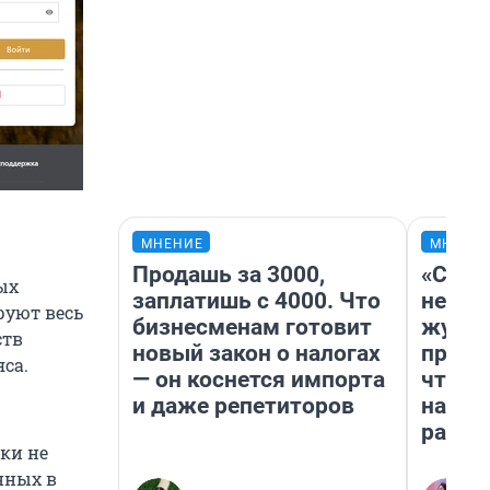
МНЕНИЕ
МНЕНИ
Продашь за 3000,
«Сним
ых
заплатишь с 4000. Что
немед
руют весь
бизнесменам готовит
журна
ств
новый закон о налогах
пришл
са.
— он коснется импорта
чтобы
и даже репетиторов
на чт
ради 
тки не
нных в