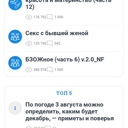
красота и материнство (часть
12)
176 752
1 000
Секс с бывшей женой
133 195
542
БЗОЖное (часть 6) v.2.0_NF
288 578
1 000
ТОП 5
По погоде 3 августа можно
1
определить, каким будет
декабрь, — приметы и поверья