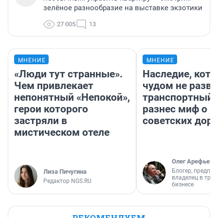
зелёное разнообразие на выставке экзотики
27 005
13
МНЕНИЕ
МНЕНИЕ
«Люди тут странные».
Наследие, кото
Чем привлекает
чудом не разва
непонятный «Непокой»,
транспортный 
герои которого
разнес миф о 
застряли в
советских доро
мистическом отеле
Олег Арефьев
Блогер, предпри
Лиза Пичугина
владелец в тра
Редактор NGS.RU
бизнесе
РЕКОМЕНДУЕМ