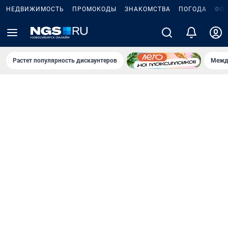
НЕДВИЖИМОСТЬ
ПРОМОКОДЫ
ЗНАКОМСТВА
ПОГОДА
ФО
Растет популярность дискаунтеров
Межд