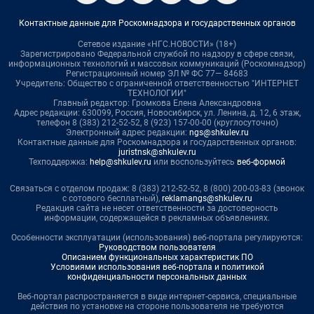
Контактные данные для Роскомнадзора и государственных органов
Сетевое издание «НГС.НОВОСТИ» (18+)
Зарегистрировано Федеральной службой по надзору в сфере связи,
информационных технологий и массовых коммуникаций (Роскомнадзор)
Регистрационный номер ЭЛ № ФС 77— 84683
Учредитель: Общество с ограниченной ответственностью "ИНТЕРНЕТ
ТЕХНОЛОГИИ"
Главный редактор: Громкова Елена Александровна
Адрес редакции: 630099, Россия, Новосибирск, ул. Ленина, д. 12, 6 этаж,
телефон 8 (383) 212-52-52, 8 (923) 157-00-00 (круглосуточно)
Электронный адрес редакции:
ngs@shkulev.ru
Контактные данные для Роскомнадзора и государственных органов:
juristnsk@shkulev.ru
Техподдержка:
help@shkulev.ru
или воспользуйтесь
веб-формой
Связаться с отделом продаж: 8 (383) 212-52-52, 8 (800) 200-03-83 (звонок
с сотового бесплатный),
reklamangs@shkulev.ru
Редакция сайта не несет ответственности за достоверность
информации, содержащейся в рекламных объявлениях.
Особенности эксплуатации (использования) веб-портала регулируются:
Руководством пользователя
Описанием функциональных характеристик ПО
Условиями использования веб-портала и политикой
конфиденциальности персональных данных
Веб-портал распространяется в виде интернет-сервиса, специальные
действия по установке на стороне пользователя не требуются