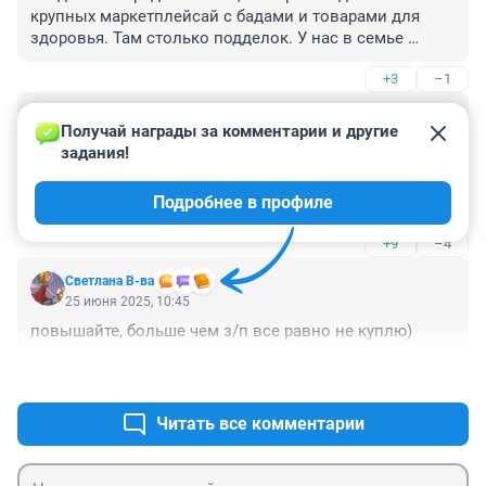
крупных маркетплейсай с бадами и товарами для 
здоровья. Там столько подделок. У нас в семье 
правило - то, что принимается внутрь, мажется на 
+3
–1
тело на маркетплейсах не покупать. Здоровье 
дороже.
Гость
25 июня 2025, 11:13
Получай награды за комментарии и другие 
задания!
Если народ ещё не прочухал, то я вам скажу, и товары 
для дома, и косметика, и много чего ещё в магазинах 
Подробнее в профиле
у дома стоят сейчас дешевле, чем в этих *цензура* 
маркетплейсах. Могут хоть тысячами комиссий друг 
+9
–4
друга обложить, я за это платить не буду.
Светлана В-ва
25 июня 2025, 10:45
повышайте, больше чем з/п все равно не куплю)
+5
–2
Читать все комментарии