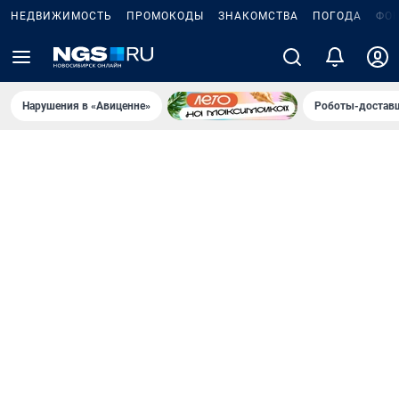
НЕДВИЖИМОСТЬ
ПРОМОКОДЫ
ЗНАКОМСТВА
ПОГОДА
ФО
Нарушения в «Авиценне»
Роботы-доставщ