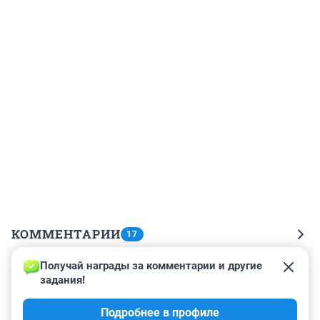
КОММЕНТАРИИ
17
Получай награды за комментарии и другие 
Гость
20 июня 2025, 09:16
задания!
Здорово, что сразу внедряют такую полезную для 
Подробнее в профиле
мошенников функцию!