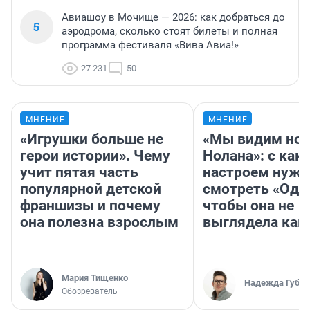
Авиашоу в Мочище — 2026: как добраться до
5
аэродрома, сколько стоят билеты и полная
программа фестиваля «Вива Авиа!»
27 231
50
МНЕНИЕ
МНЕНИЕ
«Игрушки больше не
«Мы видим нов
герои истории». Чему
Нолана»: с как
учит пятая часть
настроем нужн
популярной детской
смотреть «Оди
франшизы и почему
чтобы она не
она полезна взрослым
выглядела как
Мария Тищенко
Надежда Губар
Обозреватель