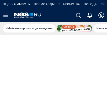
НЕДВИЖИМОСТЬ
ПРОМОКОДЫ
ЗНАКОМСТВА
ПОГОДА
ФО
«Майские» против подставщиков
Налог 