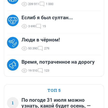
209 911
1 000
Еслиб я был султан...
3 690
15
Люди в чёрном!
93 390
279
Время, потраченное на дорогу
19 510
123
ТОП 5
По погоде 31 июля можно
1
узнать, какой будет осень, —