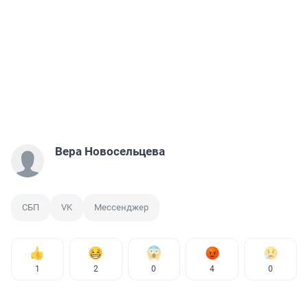
Вера Новосельцева
СБП
VK
Мессенджер
1
2
0
4
0