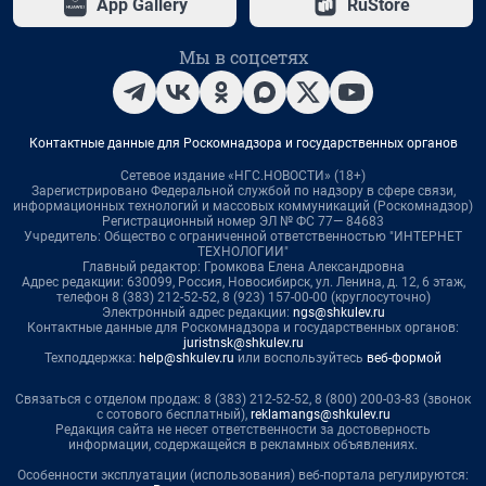
App Gallery
RuStore
Мы в соцсетях
Контактные данные для Роскомнадзора и государственных органов
Сетевое издание «НГС.НОВОСТИ» (18+)
Зарегистрировано Федеральной службой по надзору в сфере связи,
информационных технологий и массовых коммуникаций (Роскомнадзор)
Регистрационный номер ЭЛ № ФС 77— 84683
Учредитель: Общество с ограниченной ответственностью "ИНТЕРНЕТ
ТЕХНОЛОГИИ"
Главный редактор: Громкова Елена Александровна
Адрес редакции: 630099, Россия, Новосибирск, ул. Ленина, д. 12, 6 этаж,
телефон 8 (383) 212-52-52, 8 (923) 157-00-00 (круглосуточно)
Электронный адрес редакции:
ngs@shkulev.ru
Контактные данные для Роскомнадзора и государственных органов:
juristnsk@shkulev.ru
Техподдержка:
help@shkulev.ru
или воспользуйтесь
веб-формой
Связаться с отделом продаж: 8 (383) 212-52-52, 8 (800) 200-03-83 (звонок
с сотового бесплатный),
reklamangs@shkulev.ru
Редакция сайта не несет ответственности за достоверность
информации, содержащейся в рекламных объявлениях.
Особенности эксплуатации (использования) веб-портала регулируются: