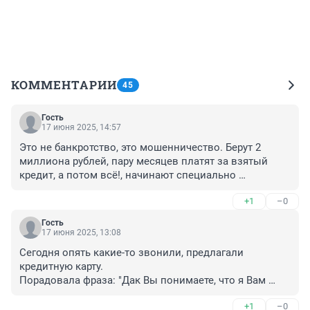
КОММЕНТАРИИ
45
Гость
17 июня 2025, 14:57
Это не банкротство, это мошенничество. Берут 2 
миллиона рублей, пару месяцев платят за взятый 
кредит, а потом всё!, начинают специально 
банкротство, а два миллиона оставляют себе, и 
+1
–0
жизнь хороша и жить хорошо!
Гость
17 июня 2025, 13:08
Сегодня опять какие-то звонили, предлагали 
кредитную карту.

Порадовала фраза: "Дак Вы понимаете, что я Вам 
говорю?.."

+1
–0
Кого попало уже набирают, втюхивать кредиты.
