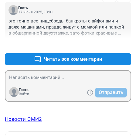
И так упорно с возражениями работают, не принимая 
Гость
слово "НЕТ": "а почему, такие условия хорошие..."

17 июня 2025, 13:01
Нет, и всё, это самое дорогое слово, запомните, и 
это точно все нищеброды банкроты с айфонами и 
говорите его без колебания, если вас что-то не 
даже машинами, правда живут с мамкой или папкой 
устраивает, или вы понимаете, что потом проблем 
в обшарпанной двухэтажке, зато фотки красивые 
будет - выше крыши.

можно сделать, где только для меня загадка, считаю 
Живите по средствам, работайте, не гонитесь за тем, 
+1
–0
нужно запретить банкротство, слышала не раз от 
что легко взять, но очень тяжело отдавать.
молодежи а че мол берешь 700тыс и далее на 
банкротство, это схема недалеких
Читать все комментарии
Гость
Отправить
Войти
Новости СМИ2