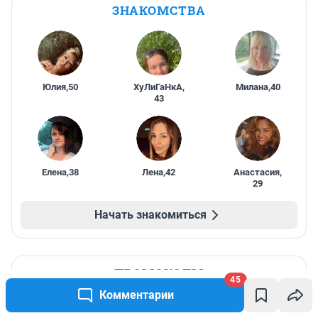
ЗНАКОМСТВА
Юлия
,
50
ХуЛиГаНкА
,
Милана
,
40
43
Елена
,
38
Лена
,
42
Анастасия
,
29
Начать знакомиться
ПРОМОКОДЫ
45
Комментарии
Скидка 10% на все товары