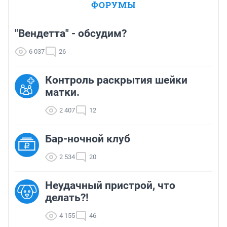
ФОРУМЫ
"Вендетта" - обсудим?
6 037
26
Контроль раскрытия шейки
матки.
2 407
12
Бар-ночной клуб
2 534
20
Неудачный пристрой, что
делать?!
4 155
46