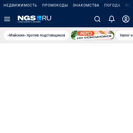
НЕДВИЖИМОСТЬ
ПРОМОКОДЫ
ЗНАКОМСТВА
ПОГОДА
ФО
«Майские» против подставщиков
Налог 