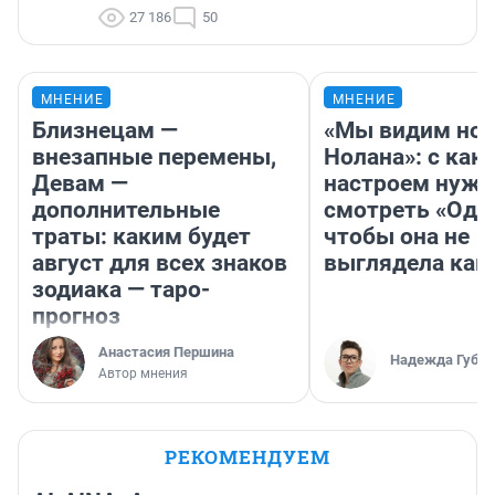
27 186
50
МНЕНИЕ
МНЕНИЕ
Близнецам —
«Мы видим нов
внезапные перемены,
Нолана»: с как
Девам —
настроем нужн
дополнительные
смотреть «Оди
траты: каким будет
чтобы она не
август для всех знаков
выглядела как
зодиака — таро-
прогноз
Анастасия Першина
Надежда Губар
Автор мнения
РЕКОМЕНДУЕМ