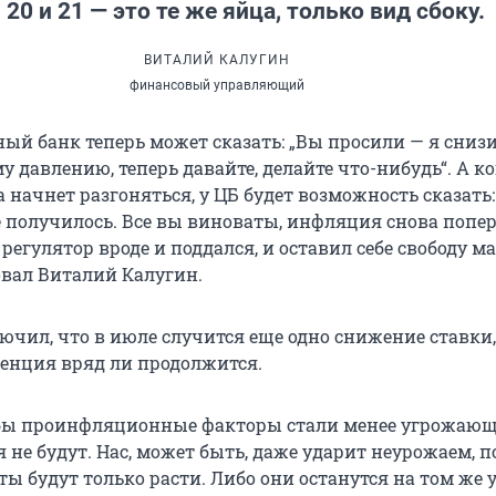
 20 и 21 — это те же яйца, только вид сбоку.
ВИТАЛИЙ КАЛУГИН
финансовый управляющий
ый банк теперь может сказать: „Вы просили — я снизи
 давлению, теперь давайте, делайте что-нибудь“. А к
 начнет разгоняться, у ЦБ будет возможность сказать
е получилось. Все вы виноваты, инфляция снова попер
 регулятор вроде и поддался, и оставил себе свободу ма
вал Виталий Калугин.
ючил, что в июле случится еще одно снижение ставки,
денция вряд ли продолжится.
обы проинфляционные факторы стали менее угрожаю
не будут. Нас, может быть, даже ударит неурожаем, 
ы будут только расти. Либо они останутся на том же у