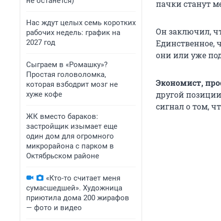
не останется)
пачки станут м
Нас ждут целых семь коротких
Он заключил, ч
рабочих недель: график на
2027 год
Единственное, ч
они или уже по
Сыграем в «Ромашку»?
Простая головоломка,
Экономист, пр
которая взбодрит мозг не
другой позиции.
хуже кофе
сигнал о том, ч
ЖК вместо бараков:
застройщик изымает еще
один дом для огромного
микрорайона с парком в
Октябрьском районе
«Кто-то считает меня
сумасшедшей». Художница
приютила дома 200 жирафов
— фото и видео