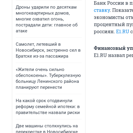
Банк России в п
Дроны ударили по десяткам
ставку
. Показа
многоквартирных домов,
экономисты отм
многие охватил огонь,
процентный пун
пострадали дети: главное об
атаке
россиян.
E1.RU
с
Самолет, летевший в
Финансовый уп
Новосибирск, экстренно сел в
E1.RU назвал р
Братске из-за пассажира
«Жители очень сильно
обеспокоены». Туберкулезную
больницу Ленинского района
планируют перенести
На какой срок отодвинули
реформу семейной ипотеки: в
правительстве назвали риски
Две машины столкнулись на
перекрестке в Новосибирске