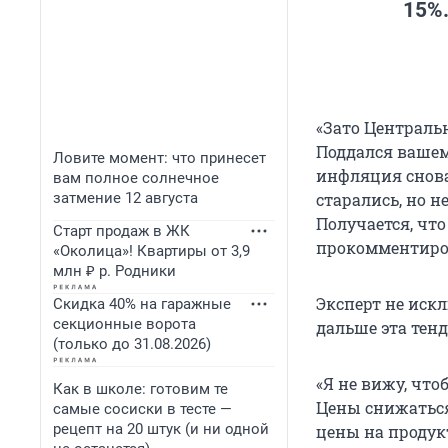
15%.
«Зато Центральн
Поддался вашему
Ловите момент: что принесет
инфляция снова
вам полное солнечное
затмение 12 августа
старались, но н
Получается, что
Старт продаж в ЖК
прокомментиро
«Околица»! Квартиры от 3,9
млн ₽ р. Родники
Эксперт не искл
Скидка 40% на гаражные
секционные ворота
дальше эта тен
(только до 31.08.2026)
«Я не вижу, чт
Как в школе: готовим те
Цены снижаться 
самые сосиски в тесте —
рецепт на 20 штук (и ни одной
цены на продукт