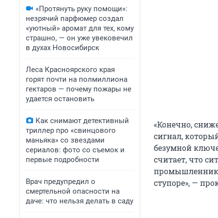
«Протянуть руку помощи»:
незрячий парфюмер создал
«уютный» аромат для тех, кому
страшно, — он уже увековечил
в духах Новосибирск
Леса Красноярского края
горят почти на полмиллиона
гектаров — почему пожары не
удается остановить
Как снимают детективный
«Конечно, сниже
триллер про «свинцового
сигнал, которы
маньяка» со звездами
безумной ключе
сериалов: фото со съемок и
считает, что си
первые подробности
промышленников
Врач предупредил о
ступоре», — п
смертельной опасности на
даче: что нельзя делать в саду