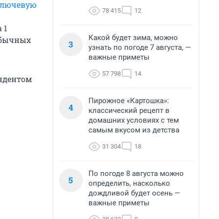
ключевую
78 415
12
 1
Какой будет зима, можно
обычных
3
узнать по погоде 7 августа, —
важные приметы
57 798
14
ондентом
Пирожное «Картошка»:
4
классический рецепт в
домашних условиях с тем
самым вкусом из детства
31 304
18
По погоде 8 августа можно
5
определить, насколько
дождливой будет осень —
важные приметы