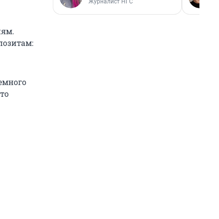
Журналист НГС
иям.
позитам:
емного
это