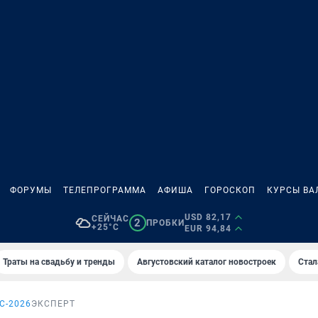
ФОРУМЫ
ТЕЛЕПРОГРАММА
АФИША
ГОРОСКОП
КУРСЫ ВА
USD 82,17
СЕЙЧАС
2
ПРОБКИ
+25°C
EUR 94,84
Траты на свадьбу и тренды
Августовский каталог новостроек
Стал
С-2026
ЭКСПЕРТ