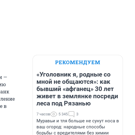
РЕКОМЕНДУЕМ
«Уголовник я, родные со
и —
мной не общаются»: как
нию
бывший «афганец» 30 лет
Банк
живет в землянке посреди
вление
леса под Рязанью
е в
7 часов
5 345
3
Муравьи и тля больше не сунут носа в
ваш огород: народные способы
борьбы с вредителями без химии