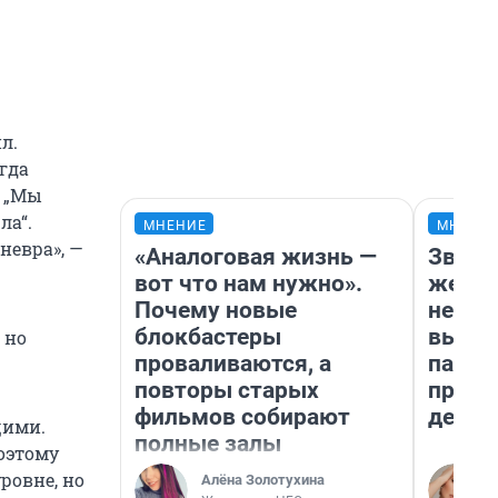
л.
огда
: „Мы
ла“.
МНЕНИЕ
МНЕНИ
невра», —
«Аналоговая жизнь —
Звезд
вот что нам нужно».
желан
Почему новые
небес
блокбастеры
выстр
 но
проваливаются, а
парад
повторы старых
прави
фильмов собирают
день
щими.
полные залы
поэтому
ровне, но
Алёна Золотухина