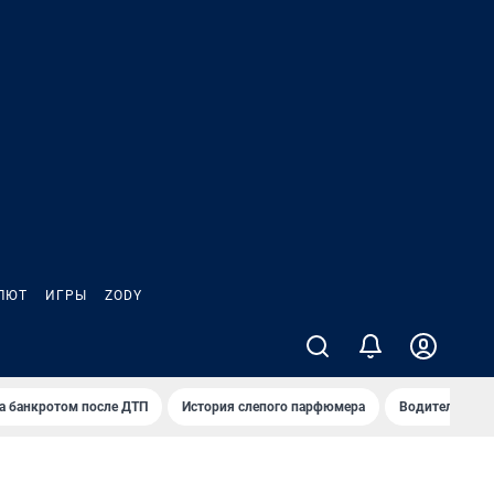
ЛЮТ
ИГРЫ
ZODY
а банкротом после ДТП
История слепого парфюмера
Водители пер