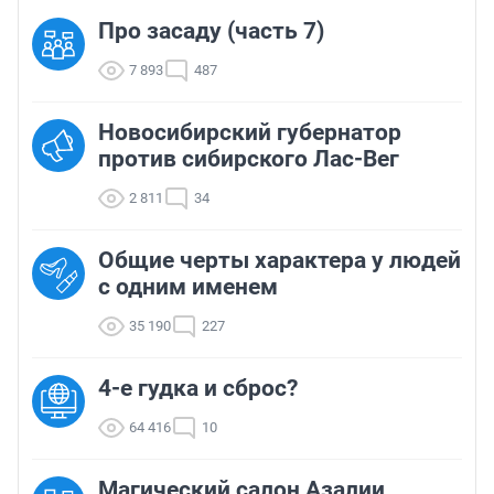
Про засаду (часть 7)
7 893
487
Новосибирский губернатор
против сибирского Лас-Вег
2 811
34
Общие черты характера у людей
с одним именем
35 190
227
4-е гудка и сброс?
64 416
10
Магический салон Азалии