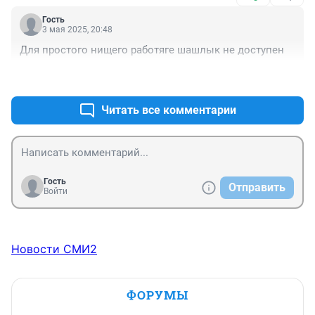
Хочет подышать Чистым Воздухом!!!

Гость
Вообще,интересно,откуда столько мяса?

3 мая 2025, 20:48
Где у нас такое количество поголовья скота?!

Для простого нищего работяге шашлык не доступен
Мало подорожал!Любой маргинал себе может 
позволить купить.
+0
–1
Читать все комментарии
Гость
Отправить
Войти
Новости СМИ2
ФОРУМЫ