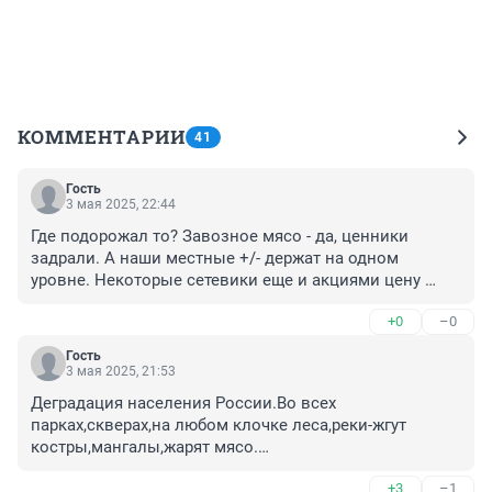
КОММЕНТАРИИ
41
Гость
3 мая 2025, 22:44
Где подорожал то? Завозное мясо - да, ценники 
задрали. А наши местные +/- держат на одном 
уровне. Некоторые сетевики еще и акциями цену 
делают приемлемой. Всегда брали и берем Сибагро - 
+0
–0
цена приятная, вкусное мясо и колбасы.
Гость
3 мая 2025, 21:53
Деградация населения России.Во всех 
парках,скверах,на любом клочке леса,реки-жгут 
костры,мангалы,жарят мясо.

Свежего лесного воздуха нет совсем!Только вонь 
+3
–1
палёного мяса,курева и кальянов!
