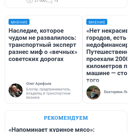
27 000
13
МНЕНИЕ
МНЕНИЕ
Наследие, которое
«Нет некрасив
чудом не развалилось:
городов, есть
транспортный эксперт
недофинансиро
разнес миф о «вечных»
Путешественн
советских дорогах
проехали 2000
километров по 
машине — стои
того
Олег Арефьев
Блогер, предприниматель,
Екатерина Лит
владелец в транспортном
бизнесе
РЕКОМЕНДУЕМ
«Напоминает куриное мясо»: