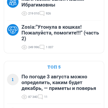
Ибрагимовны
219 010
926
Zosia:"Утонула в кошках!
Пожалуйста, помогите!!!" (часть
2)
249 996
1 007
ТОП 5
По погоде 3 августа можно
1
определить, каким будет
декабрь, — приметы и поверья
87 340
11