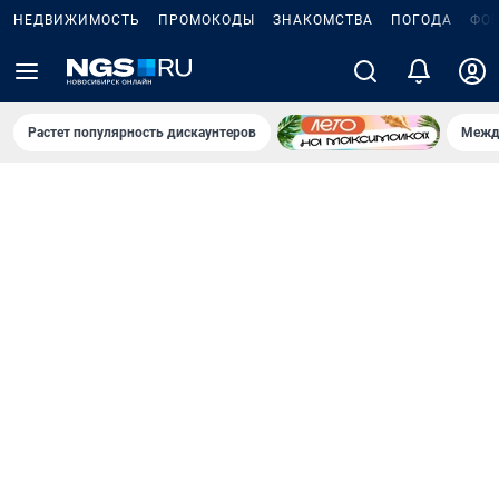
НЕДВИЖИМОСТЬ
ПРОМОКОДЫ
ЗНАКОМСТВА
ПОГОДА
ФО
Растет популярность дискаунтеров
Межд