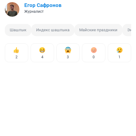
Егор Сафронов
Журналист
Шашлык
Индекс шашлыка
Майские праздники
Эко
2
4
3
0
1