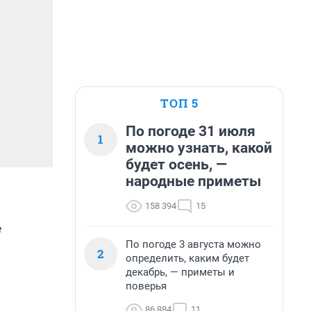
ТОП 5
По погоде 31 июля
1
можно узнать, какой
будет осень, —
народные приметы
158 394
15
е
По погоде 3 августа можно
2
определить, каким будет
декабрь, — приметы и
поверья
86 884
11