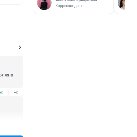
Корреспондент
олжна 
+0
–0
+0
–0