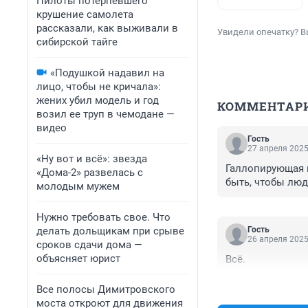
Пилоты потерпевшего
крушение самолета
рассказали, как выживали в
Увидели опечатку? В
сибирской тайге
«Подушкой надавил на
лицо, чтобы не кричала»:
жених убил модель и год
КОММЕНТАР
возил ее труп в чемодане —
видео
Гость
27 апреля 2025
«Ну вот и всё»: звезда
Галлопирующая и
«Дома-2» развелась с
быть, чтобы люд
молодым мужем
Нужно требовать свое. Что
делать дольщикам при срыве
Гость
26 апреля 2025
сроков сдачи дома —
объясняет юрист
Всё.
Все полосы Димитровского
моста откроют для движения