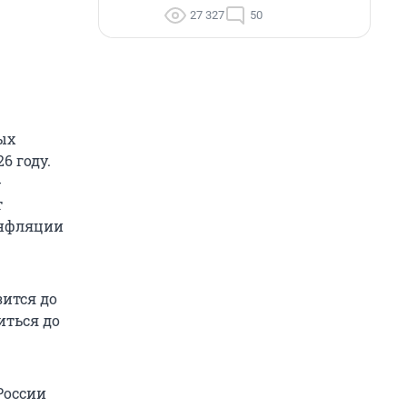
27 327
50
ых
6 году.
-
т
инфляции
зится до
иться до
России