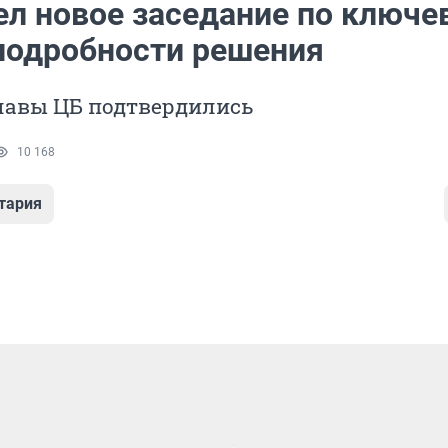
ел новое заседание по ключе
 подробности решения
лавы ЦБ подтвердились
10 168
тария