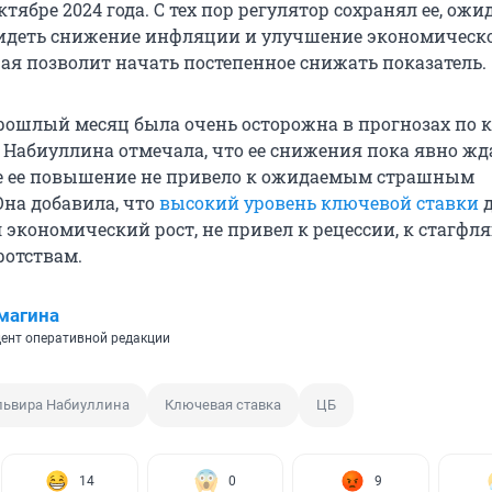
ктябре 2024 года. С тех пор регулятор сохранял ее, ожи
видеть снижение инфляции и улучшение экономическ
рая позволит начать постепенное снижать показатель.
прошлый месяц была очень осторожна в прогнозах по
а Набиуллина отмечала, что ее снижения пока явно жд
же ее повышение не привело к ожидаемым страшным
Она добавила, что
высокий уровень ключевой ставки
д
 экономический рост, не привел к рецессии, к стагфл
отствам.
магина
ент оперативной редакции
львира Набиуллина
Ключевая ставка
ЦБ
14
0
9