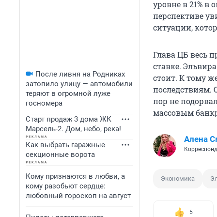
уровне в 21% в о
перспективе у
ситуации, кото
Глава ЦБ весь 
ставке. Эльвир
После ливня на Родниках
стоит. К тому 
затопило улицу — автомобили
последствиям. 
теряют в огромной луже
пор не подорвал
госномера
массовым банкр
Старт продаж 3 дома ЖК
Марсель-2. Дом, небо, река!
Алена С
Как выбрать гаражные
Корреспонд
секционные ворота
Кому признаются в любви, а
Экономика
Э
кому разобьют сердце:
любовный гороскоп на август
5