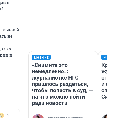
дая в
ой
 ключевой
ать не
о сих
яции и
МНЕНИЕ
МНЕНИ
«Снимите это
Красн
немедленно»:
журна
журналистке НГС
отпус
пришлось раздеться,
и объ
чтобы попасть в суд, —
споре
на что можно пойти
Сибир
ради новости
0
Анастасия Хрипушина