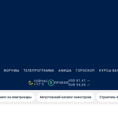
ФОРУМЫ
ТЕЛЕПРОГРАММА
АФИША
ГОРОСКОП
КУРСЫ ВА
USD 81,41
СЕЙЧАС
0
ПРОБКИ
+17°C
EUR 94,06
алог на электрокары
Августовский каталог новостроек
Строитель б