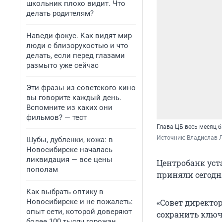
школьник плохо видит. Что
делать родителям?
Наведи фокус. Как видят мир
люди с близорукостью и что
делать, если перед глазами
размыто уже сейчас
Эти фразы из советского кино
вы говорите каждый день.
Вспомните из каких они
фильмов? — тест
Глава ЦБ весь месяц 
Источник: 
Владислав Л
Шубы, дубленки, кожа: в
Новосибирске началась
ликвидация — все цены
Центробанк уст
пополам
приняли сегодн
Как выбрать оптику в
Новосибирске и не пожалеть:
«Совет директор
опыт сети, которой доверяют
сохранить ключе
более 100 тысяч горожан