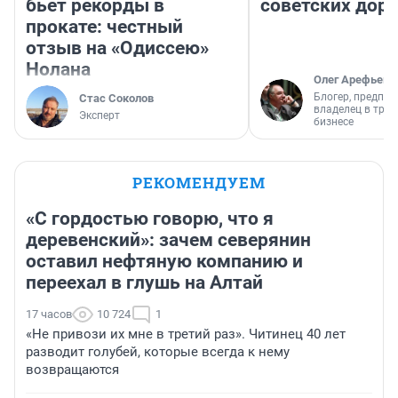
бьет рекорды в
советских доро
прокате: честный
отзыв на «Одиссею»
Нолана
Олег Арефьев
Блогер, предпри
Стас Соколов
владелец в тра
Эксперт
бизнесе
РЕКОМЕНДУЕМ
«С гордостью говорю, что я
деревенский»: зачем северянин
оставил нефтяную компанию и
переехал в глушь на Алтай
17 часов
10 724
1
«Не привози их мне в третий раз». Читинец 40 лет
разводит голубей, которые всегда к нему
возвращаются