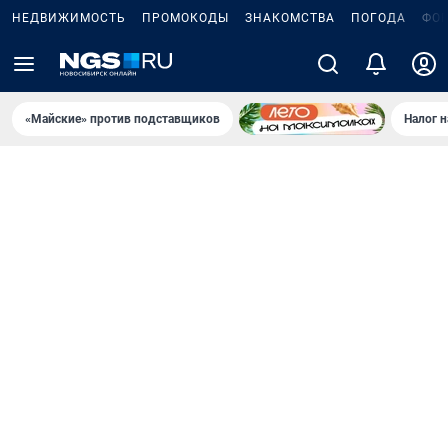
НЕДВИЖИМОСТЬ
ПРОМОКОДЫ
ЗНАКОМСТВА
ПОГОДА
ФО
«Майские» против подставщиков
Налог 