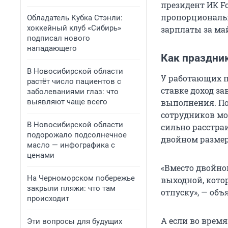
президент ИК Fo
пропорциональн
Обладатель Кубка Стэнли:
хоккейный клуб «Сибирь»
зарплаты за ма
подписал нового
нападающего
Как праздник
В Новосибирской области
У работающих п
растёт число пациентов с
ставке доход за
заболеваниями глаз: что
выявляют чаще всего
выполнения. По
сотрудников мо
В Новосибирской области
сильно расстра
подорожало подсолнечное
двойном размер
масло — инфографика с
ценами
«Вместо двойно
На Черноморском побережье
выходной, кото
закрыли пляжи: что там
отпуску», — объ
происходит
А если во время
Эти вопросы для будущих