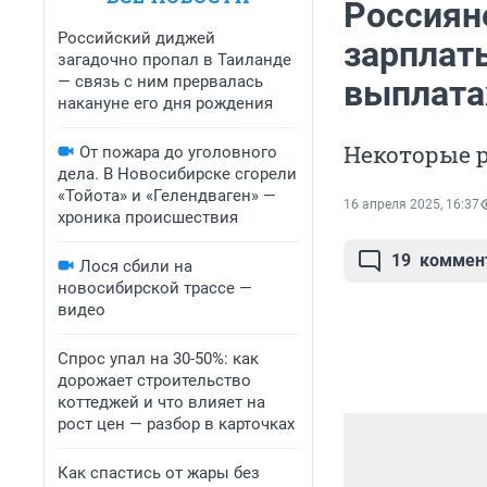
Россиян
Российский диджей
зарплаты
загадочно пропал в Таиланде
— связь с ним прервалась
выплата
накануне его дня рождения
Некоторые р
От пожара до уголовного
дела. В Новосибирске сгорели
«Тойота» и «Гелендваген» —
16 апреля 2025, 16:37
хроника происшествия
19
коммен
Лося сбили на
новосибирской трассе —
видео
Спрос упал на 30-50%: как
дорожает строительство
коттеджей и что влияет на
рост цен — разбор в карточках
Как спастись от жары без