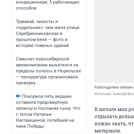
кондиционера: 5 работающих
способов
Трамвай, чекисты и
«чудильник»: чем жила улица
Серебренниковская в
прошлом веке — фото и
история главных зданий
Самолет новосибирской
авиакомпании выкатился за
пределы полосы в Норильске
— прокуратура организовала
проверку
Работодатель обязан 
Источник: 
Алексей Вол
Покорила пять вершин,
оставила предсмертную
записку и послание сыну. Что
В начале мая р
с телом Натальи
отдыхать дольше
Наговициной, погибшей на
нужно знать, ч
пике Победы
материале.