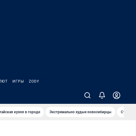
ЛЮТ
ИГРЫ
ZODY
тайская кухня в городе
Экстремально худые новосибирцы
Старт те