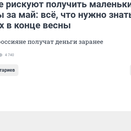
е рискуют получить маленьк
 за май: всё, что нужно знат
х в конце весны
оссияне получат деньги заранее
4 740
тариев