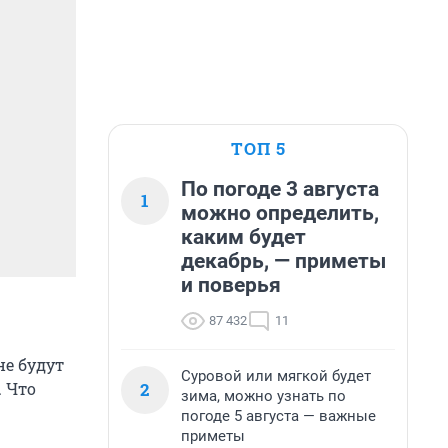
ТОП 5
По погоде 3 августа
1
можно определить,
каким будет
декабрь, — приметы
и поверья
87 432
11
е будут
Суровой или мягкой будет
2
. Что
зима, можно узнать по
погоде 5 августа — важные
приметы