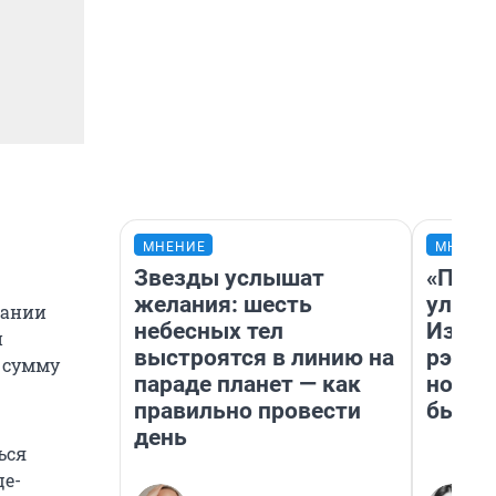
МНЕНИЕ
МНЕНИ
Звезды услышат
«Поче
желания: шесть
улыба
пании
небесных тел
Извес
и
выстроятся в линию на
рэпер
 сумму
параде планет — как
новос
правильно провести
было
день
ься
це-