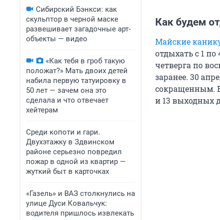
Сибирский Бэнкси: как
скульптор в черной маске
Как будем о
развешивает загадочные арт-
объекты — видео
Майские каник
отдыхать с 1 по 
«Как тебя в гроб такую
четверга по во
положат?» Мать двоих детей
заранее. 30 апр
набила первую татуировку в
сокращенным. Вс
50 лет — зачем она это
и 13 выходных 
сделала и что отвечает
хейтерам
Среди копоти и гари.
Двухэтажку в Здвинском
районе серьезно повредил
пожар в одной из квартир —
жуткий быт в карточках
«Газель» и ВАЗ столкнулись на
улице Дуси Ковальчук:
водителя пришлось извлекать