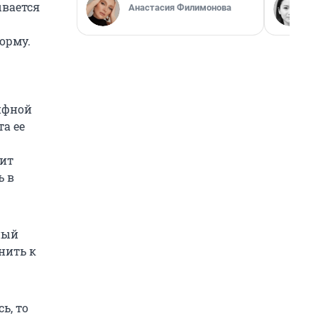
ывается
Анастасия Филимонова
орму.
ифной
а ее
оит
ь в
ный
нить к
ь, то