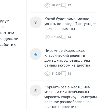
78 212
12
Какой будет зима, можно
будут
3
узнать по погоде 7 августа, —
 с
важные приметы
 начнем
57 255
14
ь сделали
 рабочих
Пирожное «Картошка»:
4
классический рецепт в
домашних условиях с тем
самым вкусом из детства
31 039
18
Кормить раз в месяц. Чем
5
хищным или необычным
украсить квартиру — смотрим
зелёное разнообразие на
выставке экзотики