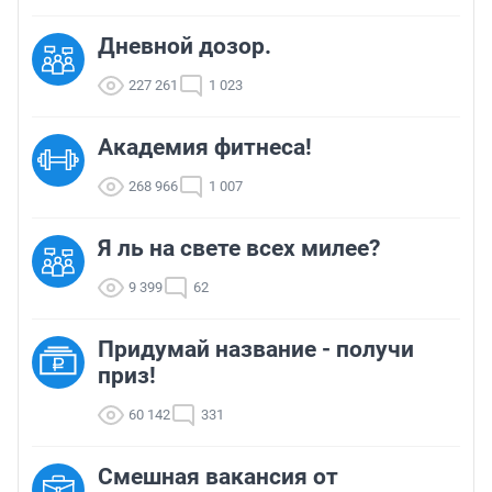
Дневной дозор.
227 261
1 023
Академия фитнеса!
268 966
1 007
Я ль на свете всех милее?
9 399
62
Придумай название - получи
приз!
60 142
331
Смешная вакансия от