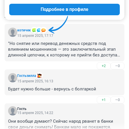
Подробнее в профиле
КОММЕНТАРИИ
227
котичек
15 апреля 2025, 17:17
"Но снятие или перевод денежных средств под 
влиянием мошенников — это заключительный этап 
длинной цепочки, к которому не прийти без доступа к 
персональным данным граждан"

+2
–0
 И поэтому сейчас эти самые персональные данные 
собирают все, кому не лень. А потом сотрудники 
Гостьзилла
продают эти базы...
15 апреля 2025, 16:13
Будет нужно больше - вернусь с болгаркой
+1
–0
Гость
15 апреля 2025, 14:22
Они вообще думают? Сейчас народ рванет в банки 
свои деньги снимать! Банкам мало не покажется.