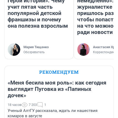
герои истории». Чему
немедленно»:
учит пятая часть
журналистке Н
популярной детской
пришлось разд
франшизы и почему
чтобы попасть 
она полезна взрослым
на что можно 
ради новости
Мария Тищенко
Анастасия Хри
Обозреватель
Корреспондент
РЕКОМЕНДУЕМ
«Меня бесила моя роль»: как сегодня
выглядит Пуговка из «Папиных
дочек»
18 часов
7 203
1
Ученый АлтГУ рассказала, ждать ли нашествия
комаров в августе