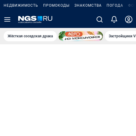
НЕДВИЖИМОСТЬ
ПРОМОКОДЫ
ЗНАКОМСТВА
ПОГОДА
ФО
Жёсткая соседская драка
Застройщики V