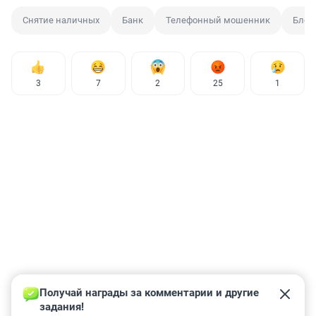
Снятие наличных
Банк
Телефонный мошенник
Блок
3
7
2
25
1
Получай награды за комментарии и другие 
задания!