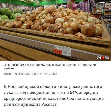
За килограмм лука новосибирцы вынуждены отдавать почти 50
рублей
Источник: 
Наталья Лапцевич / 74.RU
В Новосибирской области килограмм репчатого
лука за год подорожал почти на 64%, опередив
среднероссийский показатель. Соответствующие
данные приводит Росстат.