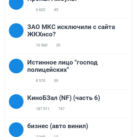
6 602
45
ЗАО МКС исключили с сайта
ЖКХнсо?
10 560
29
Истинное лицо "господ
полицейских"
8 570
59
КиноБЗал (NF) (часть 6)
187 911
747
бизнес (авто винил)
2 949
13