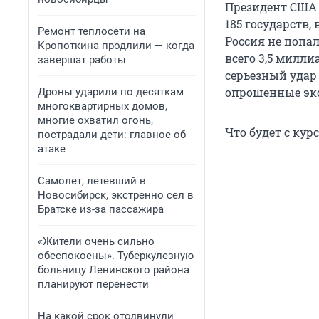
Президент США 
185 государств,
Ремонт теплосети на
Россия не попа
Кропоткина продлили — когда
всего 3,5 милли
завершат работы
серьезный удар
опрошенные эк
Дроны ударили по десяткам
многоквартирных домов,
многие охватил огонь,
Что будет с кур
пострадали дети: главное об
атаке
Самолет, летевший в
Новосибирск, экстренно сел в
Братске из-за пассажира
«Жители очень сильно
обеспокоены». Туберкулезную
больницу Ленинского района
планируют перенести
На какой срок отодвинули