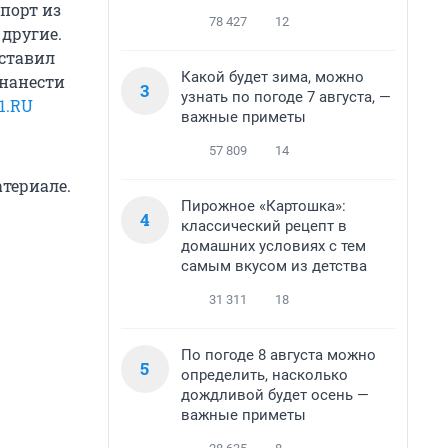
порт из
78 427
12
 другие.
оставил
Какой будет зима, можно
 нанести
3
узнать по погоде 7 августа, —
1.RU
важные приметы
57 809
14
атериале.
Пирожное «Картошка»:
4
классический рецепт в
домашних условиях с тем
самым вкусом из детства
31 311
18
По погоде 8 августа можно
5
определить, насколько
дождливой будет осень —
важные приметы