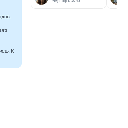
Редактор NGS.RU
рдов.
или
ель. К