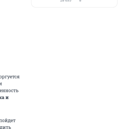
28 635
8
оргуется
и
енность
ка и
пойдет
адить