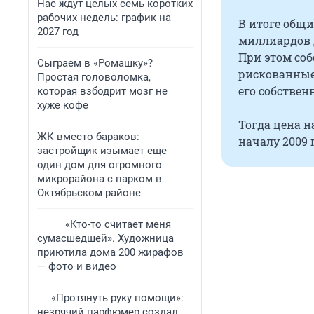
Нас ждут целых семь коротких
рабочих недель: график на
В итоге общ
2027 год
миллиардов д
При этом соб
Сыграем в «Ромашку»?
рискованные
Простая головоломка,
его собственн
которая взбодрит мозг не
хуже кофе
Тогда цена н
ЖК вместо бараков:
началу 2009 
застройщик изымает еще
один дом для огромного
микрорайона с парком в
Октябрьском районе
«Кто-то считает меня
сумасшедшей». Художница
приютила дома 200 жирафов
— фото и видео
«Протянуть руку помощи»:
незрячий парфюмер создал