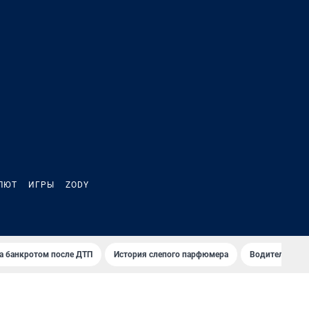
ЛЮТ
ИГРЫ
ZODY
а банкротом после ДТП
История слепого парфюмера
Водители пер