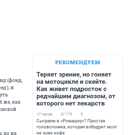
РЕКОМЕНДУЕМ
Теряет зрение, но гоняет
нд (фонд,
на мотоцикле и скейте.
ед.
), и
Как живет подросток с
уть
редчайшим диагнозом, от
 же, как
которого нет лекарств
ковской
17 часов
37 173
5
Сыграем в «Ромашку»? Простая
головоломка, которая взбодрит мозг
ы по их
не хуже кофе