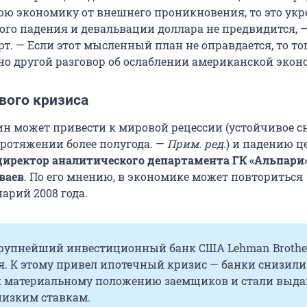
ю экономику от внешнего проникновения, то это укр
кого падения и девальвации доллара не предвидится, 
т. — Если этот мысленный план не оправдается, то то
но другой разговор об ослаблении американской экон
вого кризиса
н может привести к мировой рецессии (устойчивое 
ротяжении более полугода. —
Прим. ред.
) и падению ц
директор аналитического департамента ГК «Альпари
ваев
. По его мнению, в экономике может повториться
арий 2008 года.
 крупнейший инвестиционный банк США Lehman Brothe
я. К этому привел ипотечный кризис — банки снизили
к материальному положению заемщиков и стали выда
низким ставкам.