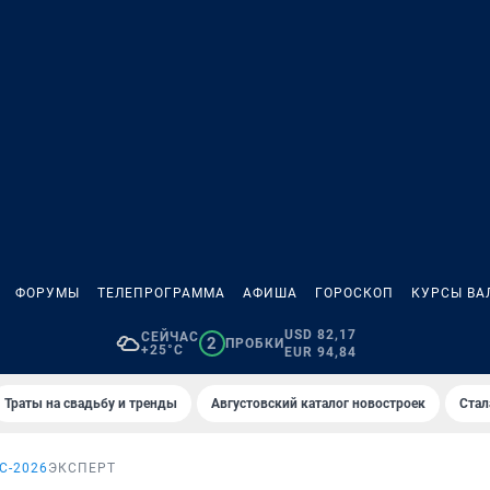
ФОРУМЫ
ТЕЛЕПРОГРАММА
АФИША
ГОРОСКОП
КУРСЫ ВА
USD 82,17
СЕЙЧАС
2
ПРОБКИ
+25°C
EUR 94,84
Траты на свадьбу и тренды
Августовский каталог новостроек
Стал
С-2026
ЭКСПЕРТ