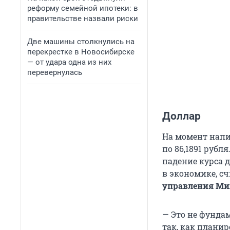
реформу семейной ипотеки: в
правительстве назвали риски
Две машины столкнулись на
перекрестке в Новосибирске
— от удара одна из них
перевернулась
Доллар
На момент напи
по 86,1891 рубл
падение курса 
в экономике, с
управления Ми
— Это не фунда
так, как плани