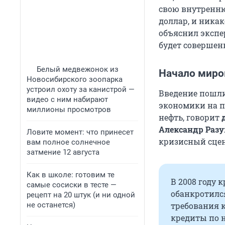
свою внутренню
доллар, и ника
объяснил экспер
будет совершен
Белый медвежонок из
Начало миро
Новосибирского зоопарка
устроил охоту за канистрой —
Введение пошли
видео с ним набирают
экономики на п
миллионы просмотров
нефть, говорит
Александр Разу
Ловите момент: что принесет
кризисный сцен
вам полное солнечное
затмение 12 августа
Как в школе: готовим те
В 2008 году
самые сосиски в тесте —
обанкротилс
рецепт на 20 штук (и ни одной
не останется)
требования 
кредиты по 