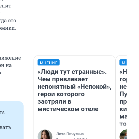
епит
—
гда это
омики.
снижение
МНЕНИЕ
МНЕНИ
ен на
«Люди тут странные».
«Нет 
»
Чем привлекает
городо
непонятный «Непокой»,
недоф
герои которого
Путеш
застряли в
проех
мистическом отеле
килом
rs
машин
того
вать
Лиза Пичугина