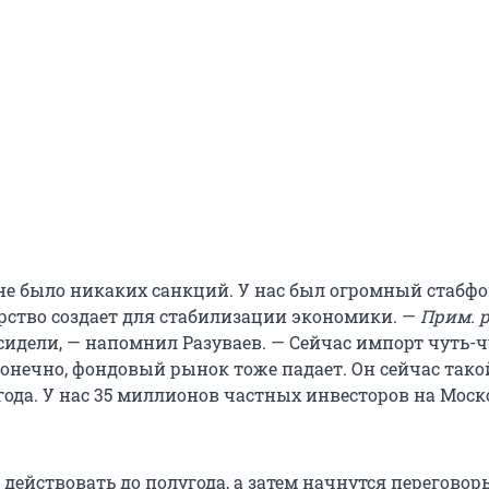
 не было никаких санкций. У нас был огромный стабфо
рство создает для стабилизации экономики. —
Прим. р
сидели, — напомнил Разуваев. — Сейчас импорт чуть-ч
конечно, фондовый рынок тоже падает. Он сейчас такой
 года. У нас 35 миллионов частных инвесторов на Мос
действовать до полугода, а затем начнутся переговор