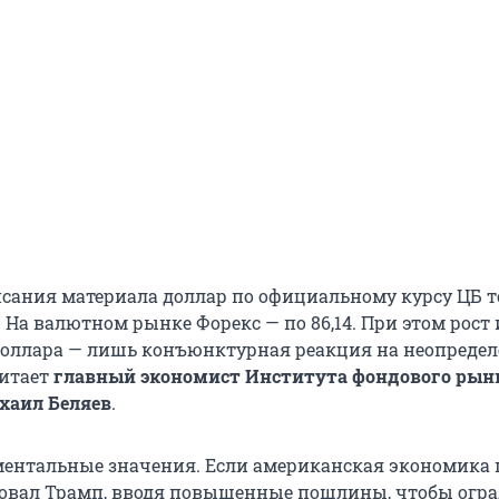
сания материала доллар по официальному курсу ЦБ т
я. На валютном рынке Форекс — по 86,14. При этом рост 
доллара — лишь конъюнктурная реакция на неопредел
читает
главный экономист Института фондового рын
хаил Беляев
.
ментальные значения. Если американская экономика 
ровал Трамп, вводя повышенные пошлины, чтобы огр