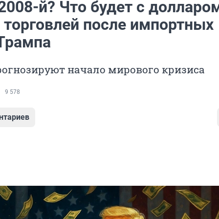
2008-й? Что будет с долларо
 торговлей после импортных
Трампа
рогнозируют начало мирового кризиса
9 578
нтариев