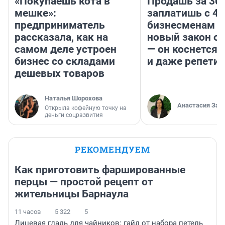
«Покупаешь кота в
Продашь за 300
мешке»:
заплатишь с 40
предприниматель
бизнесменам г
рассказала, как на
новый закон о 
самом деле устроен
— он коснется 
бизнес со складами
и даже репети
дешевых товаров
Наталья Шорохова
Анастасия Зав
Открыла кофейную точку на
деньги соцразвития
РЕКОМЕНДУЕМ
Как приготовить фаршированные
перцы — простой рецепт от
жительницы Барнаула
11 часов
5 322
5
Лицевая гладь для чайников: гайд от набора петель