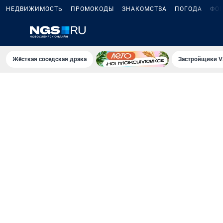
НЕДВИЖИМОСТЬ
ПРОМОКОДЫ
ЗНАКОМСТВА
ПОГОДА
ФО
Жёсткая соседская драка
Застройщики V