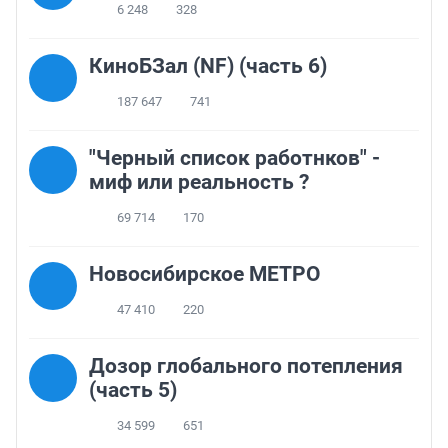
6 248
328
КиноБЗал (NF) (часть 6)
187 647
741
"Черный список работнков" -
миф или реальность ?
69 714
170
Новосибирское МЕТРО
47 410
220
Дозор глобального потепления
(часть 5)
34 599
651