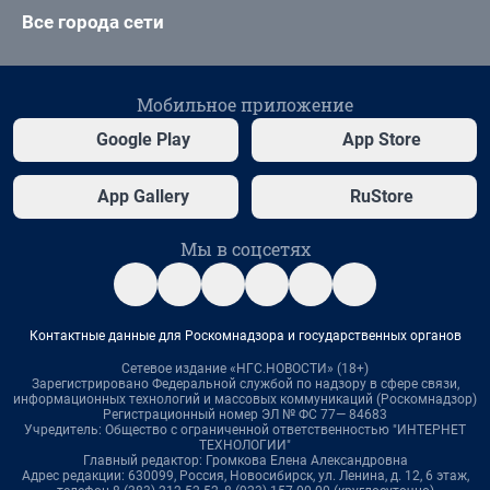
Все города сети
Мобильное приложение
Google Play
App Store
App Gallery
RuStore
Мы в соцсетях
Контактные данные для Роскомнадзора и государственных органов
Сетевое издание «НГС.НОВОСТИ» (18+)
Зарегистрировано Федеральной службой по надзору в сфере связи,
информационных технологий и массовых коммуникаций (Роскомнадзор)
Регистрационный номер ЭЛ № ФС 77— 84683
Учредитель: Общество с ограниченной ответственностью "ИНТЕРНЕТ
ТЕХНОЛОГИИ"
Главный редактор: Громкова Елена Александровна
Адрес редакции: 630099, Россия, Новосибирск, ул. Ленина, д. 12, 6 этаж,