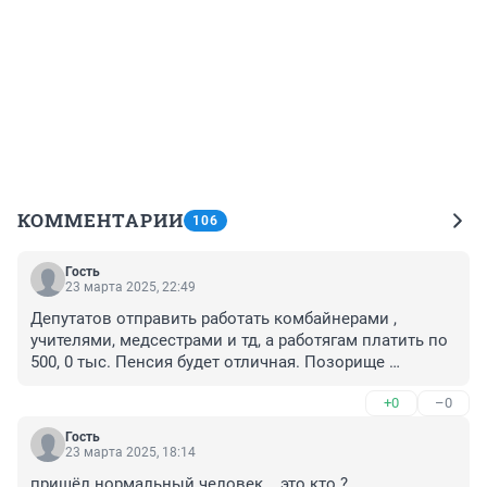
КОММЕНТАРИИ
106
Гость
23 марта 2025, 22:49
Депутатов отправить работать комбайнерами , 
учителями, медсестрами и тд, а работягам платить по 
500, 0 тыс. Пенсия будет отличная. Позорище 
пенсионному и социальному фондам. Позор 
+0
–0
депутатам за беспредел в стране с пенсиями. Люди 
трудятся добросовестно, но оклады копеечные, вот и 
Гость
заработай.
23 марта 2025, 18:14
пришёл нормальный человек... это кто ?