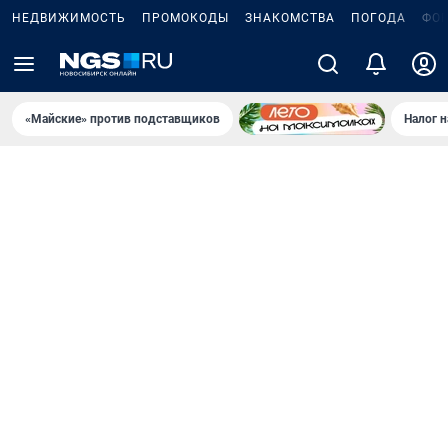
НЕДВИЖИМОСТЬ
ПРОМОКОДЫ
ЗНАКОМСТВА
ПОГОДА
ФО
«Майские» против подставщиков
Налог 