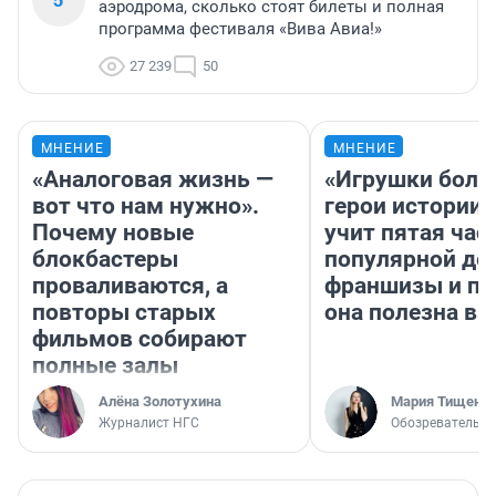
аэродрома, сколько стоят билеты и полная
программа фестиваля «Вива Авиа!»
27 239
50
МНЕНИЕ
МНЕНИЕ
«Аналоговая жизнь —
«Игрушки боль
вот что нам нужно».
герои истории»
Почему новые
учит пятая час
блокбастеры
популярной де
проваливаются, а
франшизы и п
повторы старых
она полезна в
фильмов собирают
полные залы
Алёна Золотухина
Мария Тищенк
Журналист НГС
Обозреватель