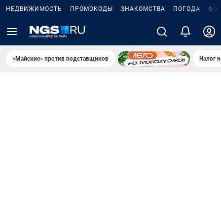
НЕДВИЖИМОСТЬ
ПРОМОКОДЫ
ЗНАКОМСТВА
ПОГОДА
ФО
«Майские» против подставщиков
Налог 