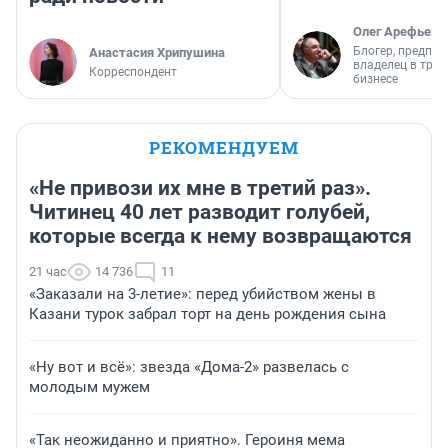
Олег Арефьев
Блогер, предпри
Анастасия Хрипушина
владелец в тра
Корреспондент
бизнесе
РЕКОМЕНДУЕМ
«Не привози их мне в третий раз».
Читинец 40 лет разводит голубей,
которые всегда к нему возвращаются
21 час
14 736
11
«Заказали на 3-летие»: перед убийством жены в
Казани турок забрал торт на день рождения сына
«Ну вот и всё»: звезда «Дома-2» развелась с
молодым мужем
«Так неожиданно и приятно». Героиня мема