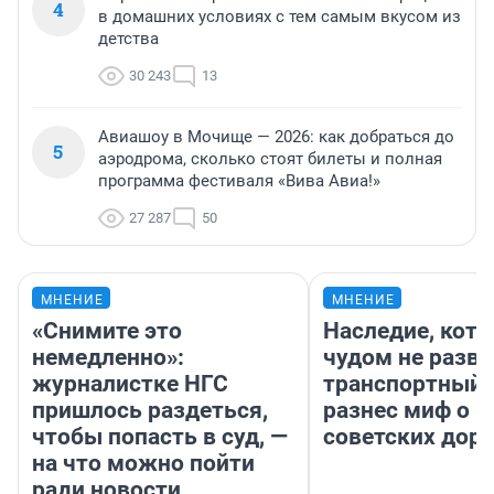
4
в домашних условиях с тем самым вкусом из
детства
30 243
13
Авиашоу в Мочище — 2026: как добраться до
5
аэродрома, сколько стоят билеты и полная
программа фестиваля «Вива Авиа!»
27 287
50
МНЕНИЕ
МНЕНИЕ
«Снимите это
Наследие, кото
немедленно»:
чудом не разва
журналистке НГС
транспортный 
пришлось раздеться,
разнес миф о 
чтобы попасть в суд, —
советских доро
на что можно пойти
ради новости