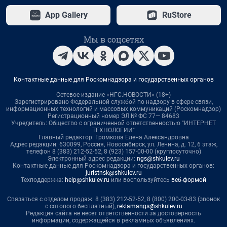
App Gallery
RuStore
Мы в соцсетях
Контактные данные для Роскомнадзора и государственных органов
Сетевое издание «НГС.НОВОСТИ» (18+)
Зарегистрировано Федеральной службой по надзору в сфере связи,
информационных технологий и массовых коммуникаций (Роскомнадзор)
Регистрационный номер ЭЛ № ФС 77— 84683
Учредитель: Общество с ограниченной ответственностью "ИНТЕРНЕТ
ТЕХНОЛОГИИ"
Главный редактор: Громкова Елена Александровна
Адрес редакции: 630099, Россия, Новосибирск, ул. Ленина, д. 12, 6 этаж,
телефон 8 (383) 212-52-52, 8 (923) 157-00-00 (круглосуточно)
Электронный адрес редакции:
ngs@shkulev.ru
Контактные данные для Роскомнадзора и государственных органов:
juristnsk@shkulev.ru
Техподдержка:
help@shkulev.ru
или воспользуйтесь
веб-формой
Связаться с отделом продаж: 8 (383) 212-52-52, 8 (800) 200-03-83 (звонок
с сотового бесплатный),
reklamangs@shkulev.ru
Редакция сайта не несет ответственности за достоверность
информации, содержащейся в рекламных объявлениях.