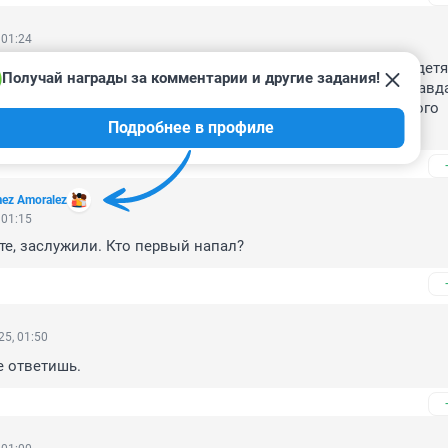
 01:24
ти олигархов-глобалистов ждать не приходится. Уже даже детя
Получай награды за комментарии и другие задания!
его хорошего дальше не будет, будет только хуже. Вы и правд
ди, развалившие СССР, и предавшие всё святое ради личного 
Подробнее в профиле
роят вам всем процветание и райскую жизнь?
mez Amoralez
 01:15
те, заслужили. Кто первый напал?
5, 01:50
е ответишь.