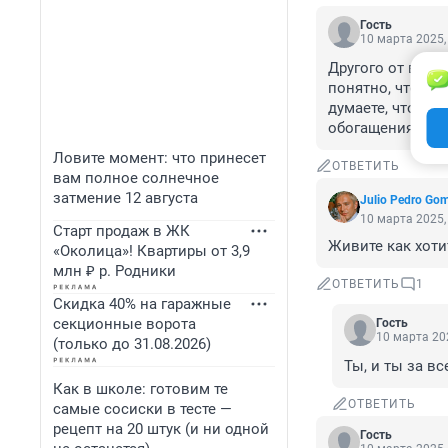
Гость
10 марта 2025,
Другого от влас
понятно, что нич
думаете, что лю
обогащения, уст
Ловите момент: что принесет
ОТВЕТИТЬ
вам полное солнечное
затмение 12 августа
Julio Pedro Go
10 марта 2025,
Старт продаж в ЖК
Живите как хоти
«Околица»! Квартиры от 3,9
млн ₽ р. Родники
ОТВЕТИТЬ
1
Скидка 40% на гаражные
секционные ворота
Гость
10 марта 202
(только до 31.08.2026)
Ты, и ты за вс
Как в школе: готовим те
ОТВЕТИТЬ
самые сосиски в тесте —
рецепт на 20 штук (и ни одной
Гость