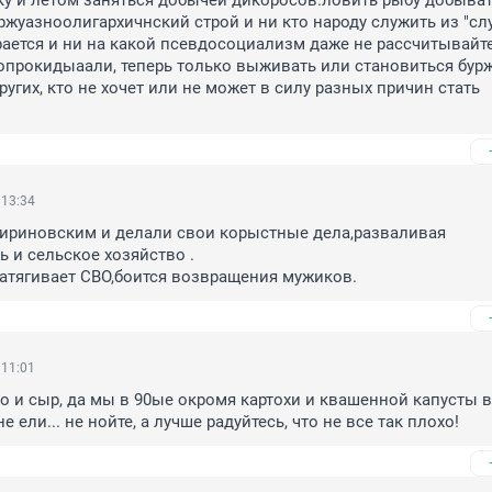
у и летом заняться добычей дикоросов.ловить рыбу добыват
ржуазноолигархичнский строй и ни кто народу служить из "слу
рается и ни на какой псевдосоциализм даже не рассчитывайте,
опрокидыаали, теперь только выживать или становиться бурж
угих, кто не хочет или не может в силу разных причин стать 
 13:34
ириновским и делали свои корыстные дела,разваливая 
и сельское хозяйство .

атягивает СВО,боится возвращения мужиков.
 11:01
 и сыр, да мы в 90ые окромя картохи и квашенной капусты в
не ели... не нойте, а лучше радуйтесь, что не все так плохо!