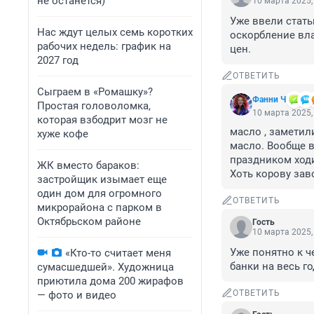
не останется)
10 марта 2025,
Уже ввели стать
Нас ждут целых семь коротких
оскорбление влас
рабочих недель: график на
цен.
2027 год
ОТВЕТИТЬ
Сыграем в «Ромашку»?
Фанни Ч
Простая головоломка,
10 марта 2025,
которая взбодрит мозг не
масло , заметил
хуже кофе
масло. Вообще вс
праздником ходи
ЖК вместо бараков:
Хоть корову зав
застройщик изымает еще
один дом для огромного
ОТВЕТИТЬ
микрорайона с парком в
Октябрьском районе
Гость
10 марта 2025,
Уже понятно к че
«Кто-то считает меня
банки на весь г
сумасшедшей». Художница
приютила дома 200 жирафов
ОТВЕТИТЬ
— фото и видео