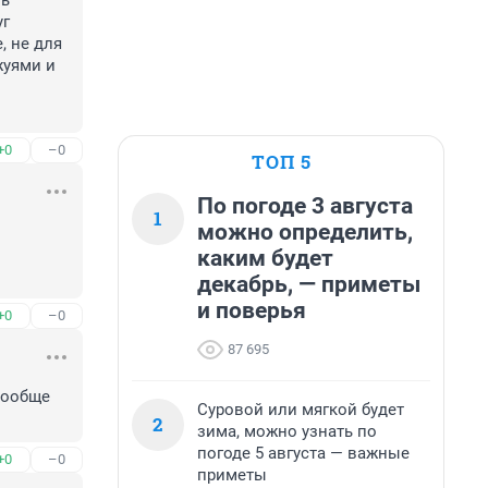
ь 
г 
 не для 
уями и 
+0
–0
ТОП 5
По погоде 3 августа
1
можно определить,
каким будет
декабрь, — приметы
и поверья
+0
–0
87 695
ообще 
Суровой или мягкой будет
2
зима, можно узнать по
погоде 5 августа — важные
+0
–0
приметы