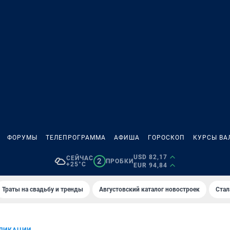
ФОРУМЫ
ТЕЛЕПРОГРАММА
АФИША
ГОРОСКОП
КУРСЫ ВА
USD 82,17
СЕЙЧАС
2
ПРОБКИ
+25°C
EUR 94,84
Траты на свадьбу и тренды
Августовский каталог новостроек
Стал