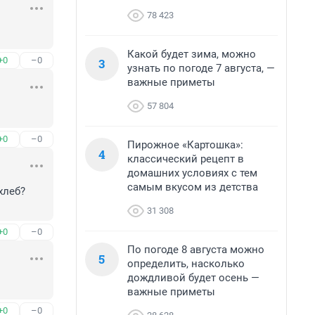
78 423
Какой будет зима, можно
+0
–0
3
узнать по погоде 7 августа, —
важные приметы
57 804
+0
–0
Пирожное «Картошка»:
4
классический рецепт в
домашних условиях с тем
самым вкусом из детства
леб? 
31 308
+0
–0
По погоде 8 августа можно
5
определить, насколько
дождливой будет осень —
важные приметы
+0
–0