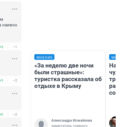
м 
а наивно 
+5
–1
МНЕНИЕ
МНЕНИ
«За неделю две ночи
Насле
были страшные»:
чудом
туристка рассказала об
транс
+3
–2
отдыхе в Крыму
разне
совет
+0
–2
Александра Исмайлова
заместитель главного