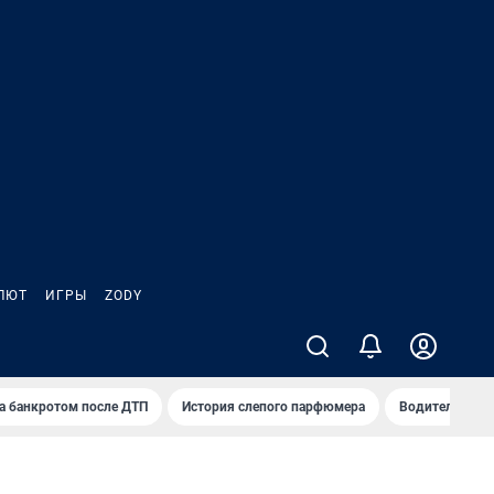
ЛЮТ
ИГРЫ
ZODY
а банкротом после ДТП
История слепого парфюмера
Водители пер