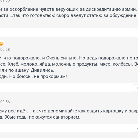
 01:00
и за оскорбление чувств верующих, за дискредитацию армии, 
ти....так что готовьтесь: скоро введут статью за обсуждение 
 00:58
и, что подорожало. и Очень сильно. Но ведь подорожало не то
е. Хлеб, молоко, яйца, молочные продукты, мясо, колбасы. Во
ли по ашану. Дивились.

оди. Но боюсь , не прокормим!
 00:56
му всё идёт...так что вспоминайте как садить картошку и закр
од. 90ые годы покажутся санаторием.