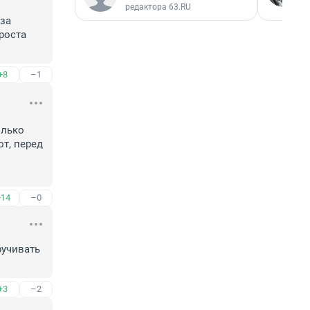
редактора 63.RU
за 
роста 
+8
–1
лько 
т, перед 
+14
–0
учивать 
+3
–2