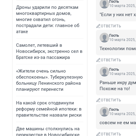
Гость
10 марта 2025,
Дроны ударили по десяткам
многоквартирных домов,
"Если у них нет 
многие охватил огонь,
пострадали дети: главное об
ОТВЕТИТЬ
атаке
Гость
10 марта 2025,
Самолет, летевший в
Технологии помог
Новосибирск, экстренно сел в
Братске из-за пассажира
ОТВЕТИТЬ
Гость
«Жители очень сильно
10 марта 2025,
обеспокоены». Туберкулезную
Раньше икру дум
больницу Ленинского района
Похоже на то!
планируют перенести
ОТВЕТИТЬ
На какой срок отодвинули
реформу семейной ипотеки: в
Гость
10 марта 2025,
правительстве назвали риски
совсем не ем ма
Две машины столкнулись на
перекрестке в Новосибирске
ОТВЕТИТЬ