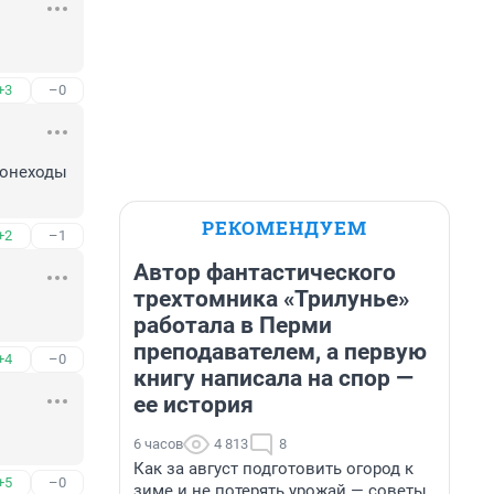
+3
–0
онеходы 
РЕКОМЕНДУЕМ
+2
–1
Автор фантастического
трехтомника «Трилунье»
работала в Перми
преподавателем, а первую
+4
–0
книгу написала на спор —
ее история
6 часов
4 813
8
Как за август подготовить огород к
+5
–0
зиме и не потерять урожай — советы