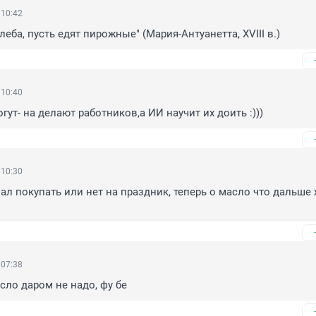
 10:42
хлеба, пусть едят пирожные" (Мария-Антуанетта, XVIII в.)
 10:40
ут- на делают работников,а ИИ научит их доить :)))
 10:30
ал покупать или нет на праздник, теперь о масло что дальше х
 07:38
сло даром не надо, фу бе