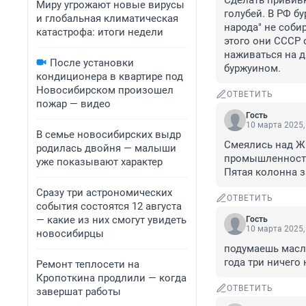
Сделать прививк
Миру угрожают новые вирусы
голубей. В РФ бу
и глобальная климатическая
народа" не соби
катастрофа: итоги недели
этого они СССР 
наживаться на др
После установки
буржуином.
кондиционера в квартире под
Новосибирском произошел
ОТВЕТИТЬ
пожар — видео
Гость
10 марта 2025,
В семье новосибирских выдр
Смеялись над Ж
родилась двойня — малыши
промышленность 
уже показывают характер
Пятая колонна з
Сразу три астрономических
ОТВЕТИТЬ
события состоятся 12 августа
— какие из них смогут увидеть
Гость
10 марта 2025,
новосибирцы
подумаешь масло
года три ничего 
Ремонт теплосети на
Кропоткина продлили — когда
ОТВЕТИТЬ
завершат работы