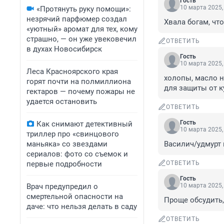
Гость
10 марта 2025,
«Протянуть руку помощи»:
незрячий парфюмер создал
Хвала богам, что
«уютный» аромат для тех, кому
страшно, — он уже увековечил
ОТВЕТИТЬ
в духах Новосибирск
Гость
10 марта 2025,
Леса Красноярского края
холопы, масло н
горят почти на полмиллиона
для защиты от к
гектаров — почему пожары не
удается остановить
ОТВЕТИТЬ
Гость
Как снимают детективный
10 марта 2025,
триллер про «свинцового
маньяка» со звездами
Василич/удмурт 
сериалов: фото со съемок и
первые подробности
ОТВЕТИТЬ
Гость
Врач предупредил о
10 марта 2025,
смертельной опасности на
Проще обсудить,
даче: что нельзя делать в саду
ОТВЕТИТЬ