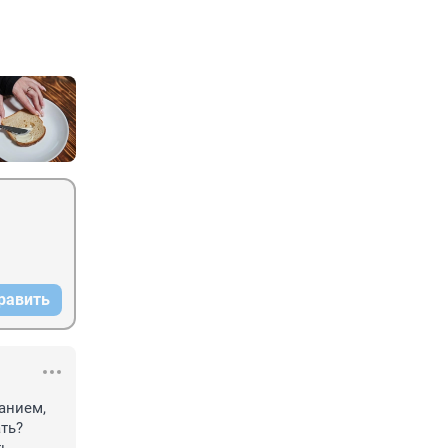
равить
нием, 
ть? 