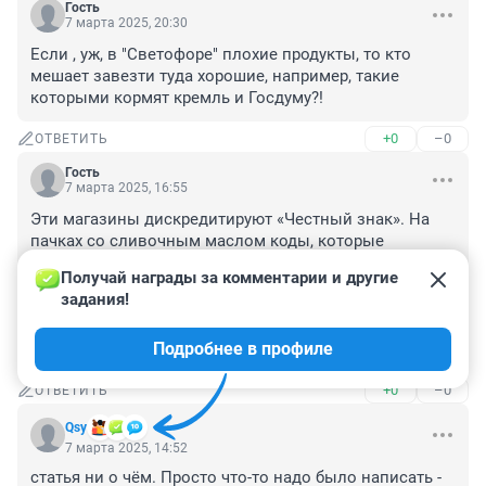
Гость
7 марта 2025, 20:30
Если , уж, в "Светофоре" плохие продукты, то кто 
мешает завезти туда хорошие, например, такие 
которыми кормят кремль и Госдуму?!
+0
–0
ОТВЕТИТЬ
Гость
7 марта 2025, 16:55
Эти магазины дискредитируют «Честный знак». На 
пачках со сливочным маслом коды, которые 
показывают путь молока))) Смешно! Но путь не весь! 
Получай награды за комментарии и другие 
Куда это масло убежало из упаковки? Там не масло, 
задания!
даже не спред или сливочный маргарин. Белая масса, 
которую в пищу, наверное, употреблять просто 
Подробнее в профиле
опасно.
+0
–0
ОТВЕТИТЬ
Qsy
7 марта 2025, 14:52
статья ни о чём. Просто что-то надо было написать - 