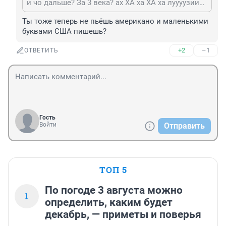
и чо дальше? За 3 века? ах ХА ха ХА ха луууузииир
Ты тоже теперь не пьёшь американо и маленькими 
буквами США пишешь?
+2
–1
ОТВЕТИТЬ
Гость
Войти
Отправить
ТОП 5
По погоде 3 августа можно
1
определить, каким будет
декабрь, — приметы и поверья