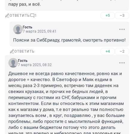
пару раз, и всё.
+5
–3
ОТВЕТИТЬ
1
Гость
7 марта 2025, 09:41
Поясни за СибЕриаду, грамотей, смотреть противно!
+4
–2
ОТВЕТИТЬ
Гость
7 марта 2025, 08:32
Дешевое не всегда равно качественное, ровно как и 
дорогое = качество. В Светофор и Маяк ездим в 
месяц раза 2-3 примерно, встречаю там дяденек на 
свежих крузаках, и прочих не бедных людей, в 
перемешку с гостями из СНГ, бабушками и прочим 
контингентом. Если вы относитесь к этим магазинам 
как к магазам у дома, т.е вот реально там полностью 
закупаетесь всем , в круг, поздравляю , у вас большие 
проблемы, либо простите с мыслительной функцией, 
либо с вашим бюджетом потому что этого делать 
нельзя, это вредно и небезопасно для здоровья как 