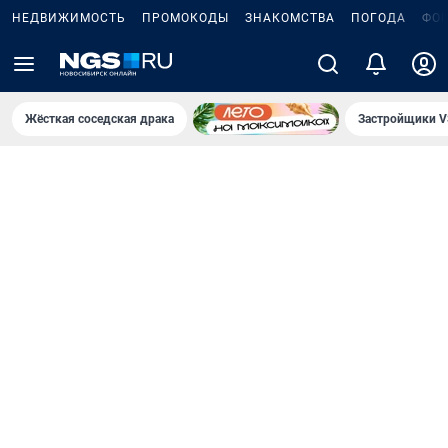
НЕДВИЖИМОСТЬ
ПРОМОКОДЫ
ЗНАКОМСТВА
ПОГОДА
ФО
Жёсткая соседская драка
Застройщики V