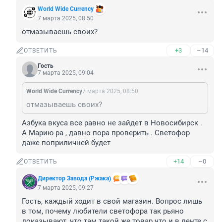
World Wide Currency
7 марта 2025, 08:50
отмазываешь своих?
+3
–14
ОТВЕТИТЬ
Гость
7 марта 2025, 09:04
World Wide Currency
7 марта 2025, 08:50
отмазываешь своих?
Азбука вкуса все равно не зайдет в Новосибирск . 
А Марию ра , давно пора проверить . Светофор 
даже поприличней будет
+14
–0
ОТВЕТИТЬ
Директор Завода (Ржака)
7 марта 2025, 09:27
Гость, каждый ходит в свой магазин. Вопрос лишь 
в том, почему любители светофора так рьяно 
доказывают, что там такой же товар что и в ленте с 