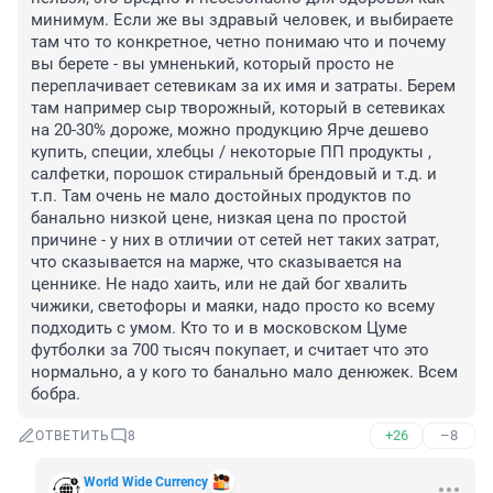
минимум. Если же вы здравый человек, и выбираете 
там что то конкретное, четно понимаю что и почему 
вы берете - вы умненький, который просто не 
переплачивает сетевикам за их имя и затраты. Берем 
там например сыр творожный, который в сетевиках 
на 20-30% дороже, можно продукцию Ярче дешево 
купить, специи, хлебцы / некоторые ПП продукты , 
салфетки, порошок стиральный брендовый и т.д. и 
т.п. Там очень не мало достойных продуктов по 
банально низкой цене, низкая цена по простой 
причине - у них в отличии от сетей нет таких затрат, 
что сказывается на марже, что сказывается на 
ценнике. Не надо хаить, или не дай бог хвалить 
чижики, светофоры и маяки, надо просто ко всему 
подходить с умом. Кто то и в московском Цуме 
футболки за 700 тысяч покупает, и считает что это 
нормально, а у кого то банально мало денюжек. Всем 
бобра.
+26
–8
ОТВЕТИТЬ
8
World Wide Currency