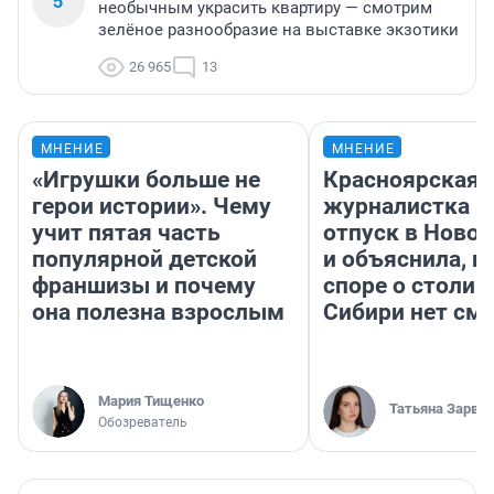
5
необычным украсить квартиру — смотрим
зелёное разнообразие на выставке экзотики
26 965
13
МНЕНИЕ
МНЕНИЕ
«Игрушки больше не
Красноярская
герои истории». Чему
журналистка п
учит пятая часть
отпуск в Ново
популярной детской
и объяснила, п
франшизы и почему
споре о столиц
она полезна взрослым
Сибири нет см
Мария Тищенко
Татьяна Зарва
Обозреватель