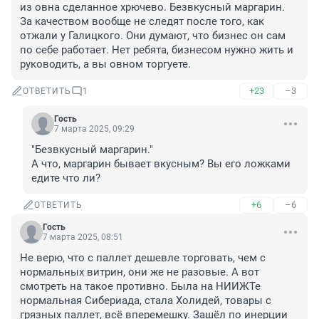
из овна сделанное хрючево. Безвкусный маргарин. 
За качеством вообще не следят после того, как 
отжали у Галицкого. Они думают, что бизнес он сам 
по себе работает. Нет ребята, бизнесом нужно жить и 
руководить, а вы овном торгуете.
+23
–3
ОТВЕТИТЬ
1
Гость
7 марта 2025, 09:29
"Безвкусный маргарин."

А что, маргарин бывает вкусным? Вы его ложками 
едите что ли?
+6
–6
ОТВЕТИТЬ
Гость
7 марта 2025, 08:51
Не верю, что с паллет дешевле торговать, чем с 
нормальных витрин, они же не разовые. А вот 
смотреть на такое противно. Была на НИИЖТе 
нормальная Сибериада, стала Холидей, товары с 
грязных паллет, всё вперемешку. Зашёл по инерции 