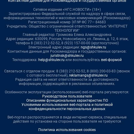
Контактные данные для Роскомнадзора и государственных органов
Сетевое издание «НГС.НОВОСТИ» (18+)
Зарегистрировано Федеральной службой по надзору в сфере связи,
информационных технологий и массовых коммуникаций (Роскомнадзор)
Регистрационный номер ЭЛ № ФС 77— 84683
Учредитель: Общество с ограниченной ответственностью "ИНТЕРНЕТ
ТЕХНОЛОГИИ"
Главный редактор: Громкова Елена Александровна
Адрес редакции: 630099, Россия, Новосибирск, ул. Ленина, д. 12, 6 этаж,
телефон 8 (383) 212-52-52, 8 (923) 157-00-00 (круглосуточно)
Электронный адрес редакции:
ngs@shkulev.ru
Контактные данные для Роскомнадзора и государственных органов:
juristnsk@shkulev.ru
Техподдержка:
help@shkulev.ru
или воспользуйтесь
веб-формой
Связаться с отделом продаж: 8 (383) 212-52-52, 8 (800) 200-03-83 (звонок
с сотового бесплатный),
reklamangs@shkulev.ru
Редакция сайта не несет ответственности за достоверность
информации, содержащейся в рекламных объявлениях.
Особенности эксплуатации (использования) веб-портала регулируются:
Руководством пользователя
Описанием функциональных характеристик ПО
Условиями использования веб-портала и политикой
конфиденциальности персональных данных
Веб-портал распространяется в виде интернет-сервиса, специальные
действия по установке на стороне пользователя не требуются
Политика использования cookies