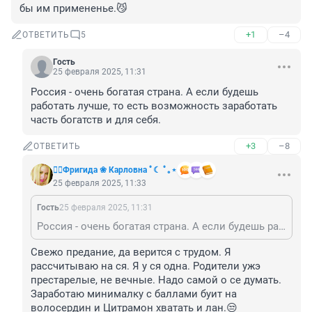
бы им примененье.😼
+1
–4
ОТВЕТИТЬ
5
Гость
25 февраля 2025, 11:31
Россия - очень богатая страна. А если будешь 
работать лучше, то есть возможность заработать 
часть богатств и для себя.
+3
–8
ОТВЕТИТЬ
❤️‍🔥Фригида ❀ Карловна ﾟ☾ ﾟ｡⋆
25 февраля 2025, 11:33
Гость
25 февраля 2025, 11:31
Россия - очень богатая страна. А если будешь работать лучше, то есть возможность заработать часть богатств и для себя.
Свежо предание, да верится с трудом. Я 
рассчитываю на ся. Я у ся одна. Родители ужэ 
престарелые, не вечные. Надо самой о се думать. 
Заработаю минималку с баллами буит на 
волосердин и Цитрамон хватать и лан.😒