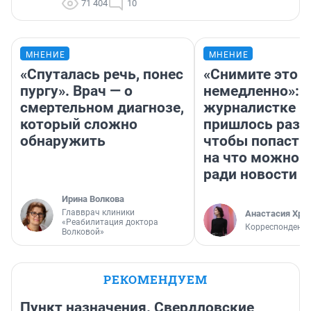
71 404
10
МНЕНИЕ
МНЕНИЕ
«Спуталась речь, понес
«Снимите это
пургу». Врач — о
немедленно»:
смертельном диагнозе,
журналистке Н
который сложно
пришлось разд
обнаружить
чтобы попасть 
на что можно 
ради новости
Ирина Волкова
Главврач клиники
Анастасия Хри
«Реабилитация доктора
Корреспондент
Волковой»
РЕКОМЕНДУЕМ
Пункт назначения. Свердловские