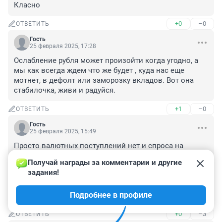
Класно
+0
–0
ОТВЕТИТЬ
Гость
25 февраля 2025, 17:28
Ослабление рубля может произойти когда угодно, а 
мы как всегда ждем что же будет , куда нас еще 
мотнет, в дефолт или заморозку вкладов. Вот она 
стабилочка, живи и радуйся.
+1
–0
ОТВЕТИТЬ
Гость
25 февраля 2025, 15:49
Просто валютных поступлений нет и спроса на 
валюту нет, курс можно ставить любой. Все 
Получай награды за комментарии и другие 
импортные товары дорогие и денег хватает на 
задания!
подорожавшую еду и жкх. Все вклады банки вложили 
в рынок, и получают прибыль в 40 процентов. Все 
Подробнее в профиле
хорошо, если не будет шухера
+0
–3
ОТВЕТИТЬ