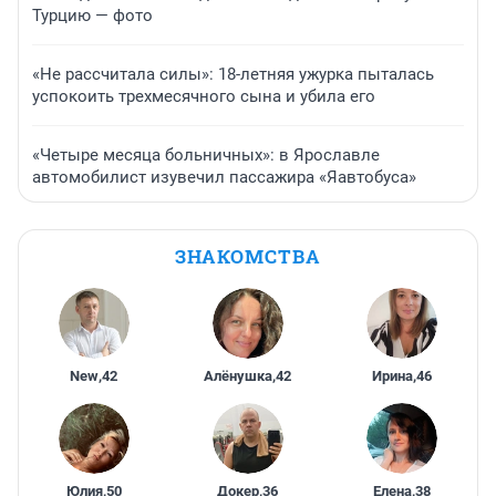
Турцию — фото
«Не рассчитала силы»: 18-летняя ужурка пыталась
успокоить трехмесячного сына и убила его
«Четыре месяца больничных»: в Ярославле
автомобилист изувечил пассажира «Яавтобуса»
ЗНАКОМСТВА
New
,
42
Алёнушка
,
42
Ирина
,
46
Юлия
,
50
Докер
,
36
Елена
,
38