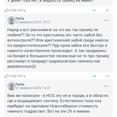
У денег глаз нет, и жадность границ не имеет!
+1
–0
ОТВЕТИТЬ
Гость
23 февраля 2025, 16:51
Народ а вот расскажите за что вы так промку не 
любите?? За то что крестьянка это часто забой без 
ветконтроля?? Или крестьянский забой среди навоза 
он предпочтительнее?? Прр пром забое все быстро и 
намного качественнее происходит. А так продаваны 
на базаре в большинстве своем еще не то про промку 
расскажут и продадут кудряшовскую свинину как 
деревенскую)))
+4
–0
ОТВЕТИТЬ
Гость
23 февраля 2025, 16:31
Вам же написали - в НСО, это не в городе, а в области, 
где и выращивают скотину. Естественно пока она 
прибудет на прилавки Новосибирска стоимость 
немного подрастает. Вот на эти 2% и живем.