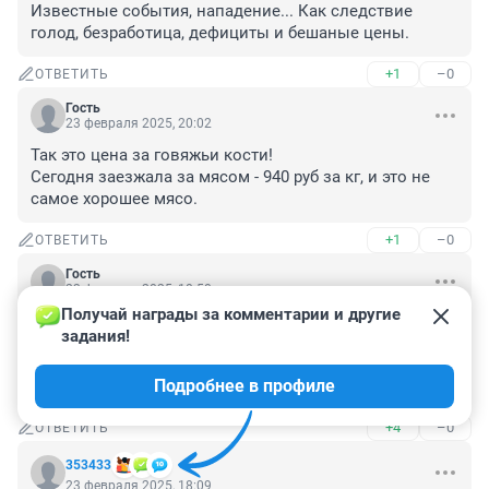
Известные события, нападение... Как следствие 
голод, безработица, дефициты и бешаные цены.
+1
–0
ОТВЕТИТЬ
Гость
23 февраля 2025, 20:02
Так это цена за говяжьи кости! 

Сегодня заезжала за мясом - 940 руб за кг, и это не 
самое хорошее мясо.
+1
–0
ОТВЕТИТЬ
Гость
23 февраля 2025, 18:50
Получай награды за комментарии и другие 
инородцев надо из цепочки исключать, из 
задания!
производства, реализации их "интеграция" в смутное 
время в эти сферы, это бомба замедленного 
Подробнее в профиле
действия.
+4
–0
ОТВЕТИТЬ
353433
23 февраля 2025, 18:09