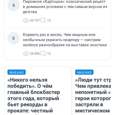
Пирожное «Картошка»: классический рецепт
4
в домашних условиях с тем самым вкусом из
детства
30 797
15
Кормить раз в месяц. Чем хищным или
5
необычным украсить квартиру — смотрим
зелёное разнообразие на выставке экзотики
26 896
13
МНЕНИЕ
МНЕНИЕ
«Никого нельзя
«Люди тут стр
победить». О чём
Чем привлекае
главный блокбастер
непонятный «Н
этого года, который
герои которого
бьет рекорды в
застряли в
прокате: честный
мистическом о