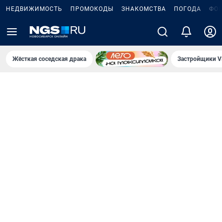
НЕДВИЖИМОСТЬ
ПРОМОКОДЫ
ЗНАКОМСТВА
ПОГОДА
ФО
Жёсткая соседская драка
Застройщики V