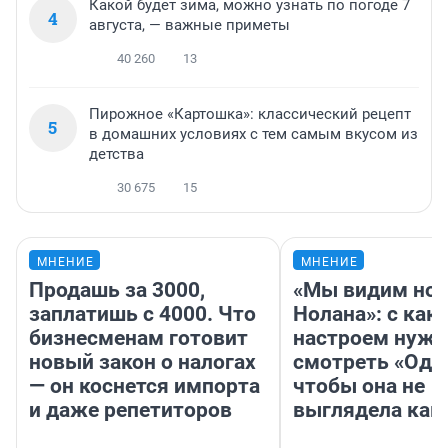
Какой будет зима, можно узнать по погоде 7
4
августа, — важные приметы
40 260
13
Пирожное «Картошка»: классический рецепт
5
в домашних условиях с тем самым вкусом из
детства
30 675
15
МНЕНИЕ
МНЕНИЕ
Продашь за 3000,
«Мы видим нов
заплатишь с 4000. Что
Нолана»: с как
бизнесменам готовит
настроем нужн
новый закон о налогах
смотреть «Оди
— он коснется импорта
чтобы она не
и даже репетиторов
выглядела как