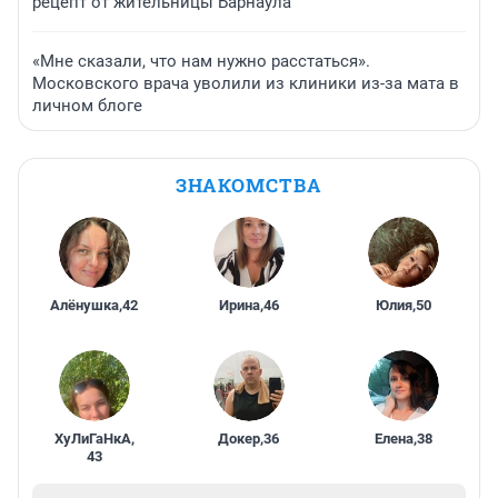
рецепт от жительницы Барнаула
«Мне сказали, что нам нужно расстаться».
Московского врача уволили из клиники из-за мата в
личном блоге
ЗНАКОМСТВА
Алёнушка
,
42
Ирина
,
46
Юлия
,
50
ХуЛиГаНкА
,
Докер
,
36
Елена
,
38
43