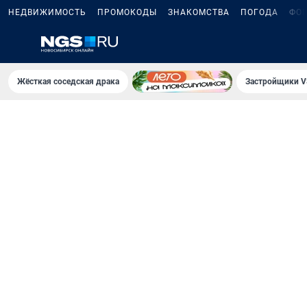
НЕДВИЖИМОСТЬ
ПРОМОКОДЫ
ЗНАКОМСТВА
ПОГОДА
ФО
Жёсткая соседская драка
Застройщики V