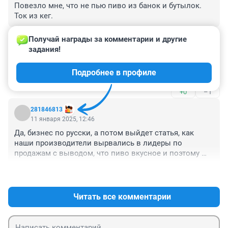
Повезло мне, что не пью пиво из банок и бутылок. 
Ток из кег.
+0
–0
Получай награды за комментарии и другие 
задания!
Гость
11 января 2025, 12:46
Подробнее в профиле
Пейте водку и самогона лучше не пейте
+0
–1
281846813
11 января 2025, 12:46
Да, бизнес по русски, а потом выйдет статья, как 
наши производители вырвались в лидеры по 
продажам с выводом, что пиво вкусное и поэтому 
берут его, а не зарубежное))) как и с нашими 
+3
–0
машинами. Кругом заградительные пошлины, при 
этом качество нашей продукции пока что не может 
сравниваться с западной и даже китайской. Но 
Читать все комментарии
вывод в статье верный, кто мог себе позволить 
хорошее зарубежное пиво, продолжит пить его, а 
остальные как пили местные напитки, так и будут.