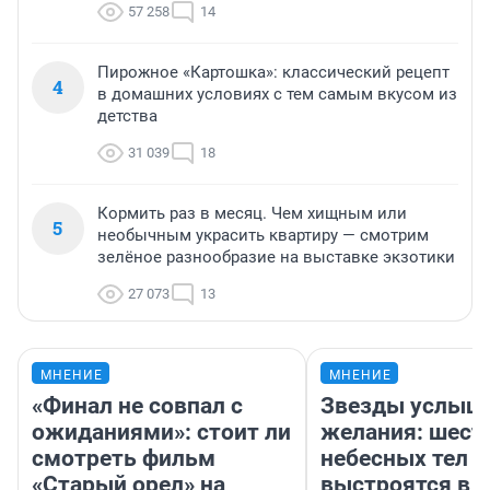
57 258
14
Пирожное «Картошка»: классический рецепт
4
в домашних условиях с тем самым вкусом из
детства
31 039
18
Кормить раз в месяц. Чем хищным или
5
необычным украсить квартиру — смотрим
зелёное разнообразие на выставке экзотики
27 073
13
МНЕНИЕ
МНЕНИЕ
«Финал не совпал с
Звезды услыш
ожиданиями»: стоит ли
желания: шест
смотреть фильм
небесных тел
«Старый орел» на
выстроятся в 