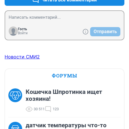
требует жертв. При меньшем поступлении валюты ЦБ 
увеличивает курс, так всегда было.

Но экспертам не видеть очевидных вещей - какая 
страна такие и эксперты. Сплошная 
некомпетентность снизу доверху.
Гость
Отправить
Войти
Новости СМИ2
ФОРУМЫ
Кошечка Шпротинка ищет
хозяина!
30 511
123
датчик температуры что-то