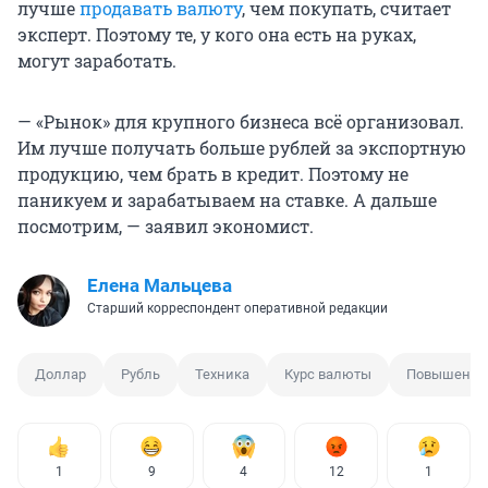
лучше
продавать валюту
, чем покупать, считает
эксперт. Поэтому те, у кого она есть на руках,
могут заработать.
— «Рынок» для крупного бизнеса всё организовал.
Им лучше получать больше рублей за экспортную
продукцию, чем брать в кредит. Поэтому не
паникуем и зарабатываем на ставке. А дальше
посмотрим, — заявил экономист.
Елена Мальцева
Старший корреспондент оперативной редакции
Доллар
Рубль
Техника
Курс валюты
Повышение
1
9
4
12
1