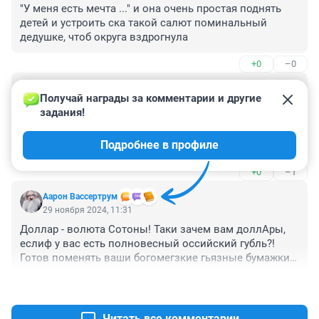
"У меня есть мечта ..." и она очень простая поднять 
детей и устроить ска такой салют поминальный 
дедушке, чтоб округа вздрогнула
+0
–0
Гость
29 ноября 2024, 12:02
Получай награды за комментарии и другие 
задания!
Эксперты как всегда спрятались за неконкретными 
формулировками - "неопределенная геополитическая 
Подробнее в профиле
...". Пурга все это песковская. Экономика вполне 
материальный предмет и имеет четкие причинно-
+0
–1
следственные связи. А связь это простая:

- основа российской экономики природная рента 
Аарон Вассертрум
путем продажи сырья в более развитые страны 

29 ноября 2024, 11:31
- в настоящий момент основной драйвер цен в мире 
Доллар - волюта Сотоны! Таки зачем вам доллАры, 
на сырье Китай сильно тормозит - невозможно 
еслиф у вас есть полновесный оссийский губль?! 
каждый год давать 10-12% роста ВВП. В итоге 
Готов поменять ваши богомегзкие гьязные бумажки 
замедление роста до 4-5% (практически на уровень 
на высокодуховные губли, кугс 1:100.
инфляции в Китае), т.е. по факту отсутствие роста

+0
–1
- следом начали падать цены на все основные 
группы сырьевых товаров (кроме продовольствия)

- раздутый военный бюджет РФ требует денег. Молох 
Читать все комментарии