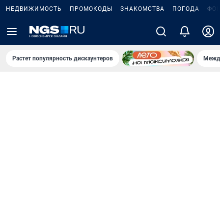
НЕДВИЖИМОСТЬ
ПРОМОКОДЫ
ЗНАКОМСТВА
ПОГОДА
ФО
Растет популярность дискаунтеров
Межд